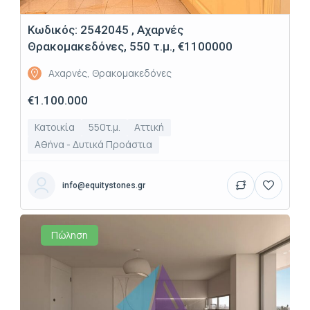
Κωδικός: 2542045 , Αχαρνές
Θρακομακεδόνες, 550 τ.μ., €1100000
Αχαρνές, Θρακομακεδόνες
€1.100.000
Κατοικία
550τ.μ.
Αττική
Αθήνα - Δυτικά Προάστια
info@equitystones.gr
Πώληση