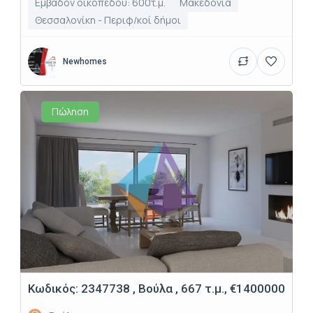
Εμβαδόν οικοπέδου: 600τ.μ.
Μακεδονία
Θεσσαλονίκη - Περιφ/κοί δήμοι
Newhomes
Πώληση
Κωδικός: 2347738 , Βούλα , 667 τ.μ., €1400000