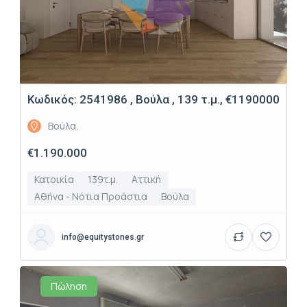
Κωδικός: 2541986 , Βούλα , 139 τ.μ., €1190000
Βούλα,
€1.190.000
Κατοικία
139τ.μ.
Αττική
Αθήνα - Νότια Προάστια
Βούλα
info@equitystones.gr
Πώληση