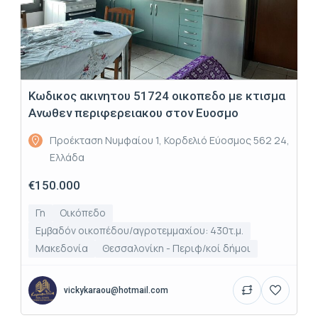
Κωδικος ακινητου 51724 οικοπεδο με κτισμα
Ανωθεν περιφερειακου στον Ευοσμο
Προέκταση Νυμφαίου 1, Κορδελιό Εύοσμος 562 24,
Ελλάδα
€150.000
Γη
Οικόπεδο
Εμβαδόν οικοπέδου/αγροτεμμαχίου: 430τ.μ.
Μακεδονία
Θεσσαλονίκη - Περιφ/κοί δήμοι
vickykaraou@hotmail.com