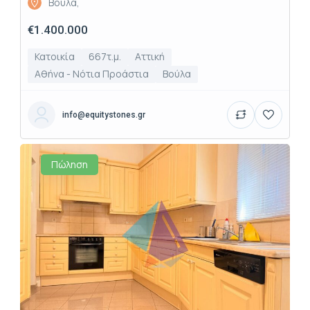
Βούλα,
€1.400.000
Κατοικία
667τ.μ.
Αττική
Αθήνα - Νότια Προάστια
Βούλα
info@equitystones.gr
Πώληση