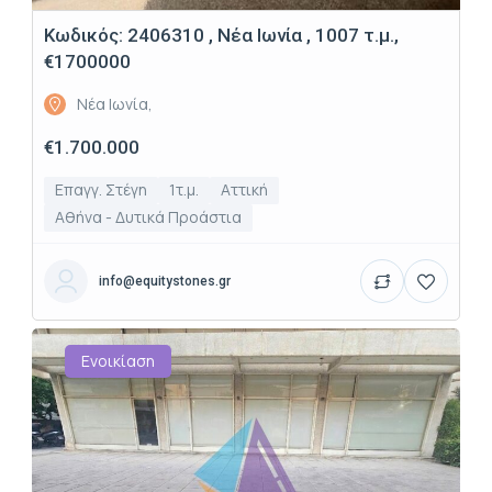
Κωδικός: 2406310 , Νέα Ιωνία , 1007 τ.μ.,
€1700000
Νέα Ιωνία,
€1.700.000
Επαγγ. Στέγη
1τ.μ.
Αττική
Αθήνα - Δυτικά Προάστια
info@equitystones.gr
Ενοικίαση