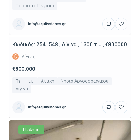
Προάστια Πειραιά
info@equitystones.gr
Κωδικός: 2541548 , Αίγινα , 1300 τ.μ., €800000
Πώληση
Αίγινα,
€800.000
Γη
1τ.μ.
Αττική
Νησιά Αργοσαρωνικού
Αίγινα
info@equitystones.gr
Πώληση