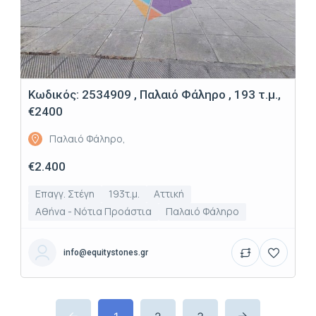
Κωδικός: 2534909 , Παλαιό Φάληρο , 193 τ.μ.,
€2400
Παλαιό Φάληρο,
€2.400
Επαγγ. Στέγη
193τ.μ.
Αττική
Αθήνα - Νότια Προάστια
Παλαιό Φάληρο
info@equitystones.gr