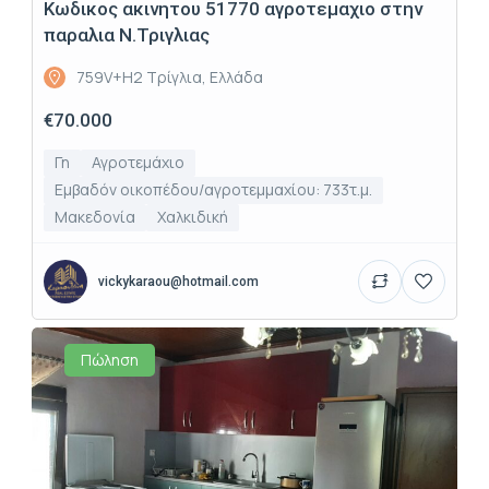
Κωδικος ακινητου 51770 αγροτεμαχιο στην
παραλια Ν.Τριγλιας
759V+H2 Τρίγλια, Ελλάδα
€70.000
Γη
Αγροτεμάχιο
Εμβαδόν οικοπέδου/αγροτεμμαχίου: 733τ.μ.
Μακεδονία
Χαλκιδική
vickykaraou@hotmail.com
Πώληση