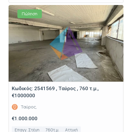
Πώληση
Κωδικός: 2541569 , Ταύρος , 760 τ.μ.,
€1000000
Ταύρος,
€1.000.000
Επαγγ. Στέγη
760τ.μ.
Αττική