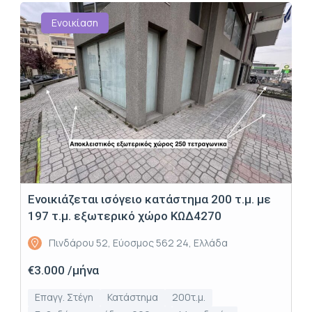
Ενοικίαση
Ενοικιάζεται ισόγειο κατάστημα 200 τ.μ. με
197 τ.μ. εξωτερικό χώρο ΚΩΔ4270
Πινδάρου 52, Εύοσμος 562 24, Ελλάδα
€3.000 /μήνα
Επαγγ. Στέγη
Κατάστημα
200τ.μ.