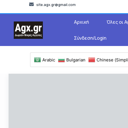
site.agx.gr@gmail.com
Αρχική
Όλες οι Α
Σύνδεση/Login
Arabic
Bulgarian
Chinese (Simpli