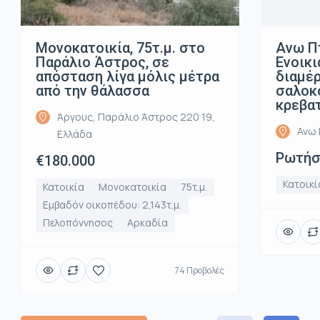
Μονοκατοικία, 75τ.μ. στο
Ανω Π
Παράλιο Άστρος, σε
Ενοικι
απόσταση λίγα μόλις μέτρα
διαμέρ
από την θάλασσα
σαλοκο
κρεβα
Άργους, Παράλιο Άστρος 220 19,
Ανω 
Ελλάδα
Ρωτήστ
€180.000
Κατοικί
Κατοικία
Μονοκατοικία
75τ.μ.
Εμβαδόν οικοπέδου: 2,143τ.μ.
Πελοπόννησος
Αρκαδία
74 Προβολές