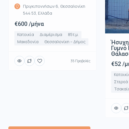
Πριγκιποννήσων 6, Θεσσαλονίκη
544 53, Ελλάδα
€600 /μήνα
Κατοικία
Διαμέρισμα
85τ.μ.
Ήσυχη
Μακεδονία
Θεσσαλονίκη – Δήμος
Γυμνό 
Θάλασ
35 Προβολές
€52 /μ
Κατοικί
Στερεά
Τσακαί