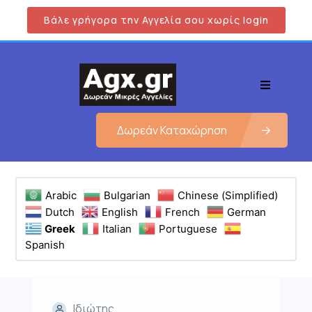
Βάλε γρήγορα την Αγγελία σου χωρίς login
Δωρεάν Καταχώρηση
Arabic
Bulgarian
Chinese (Simplified)
Dutch
English
French
German
Greek
Italian
Portuguese
Spanish
Ιδιώτης