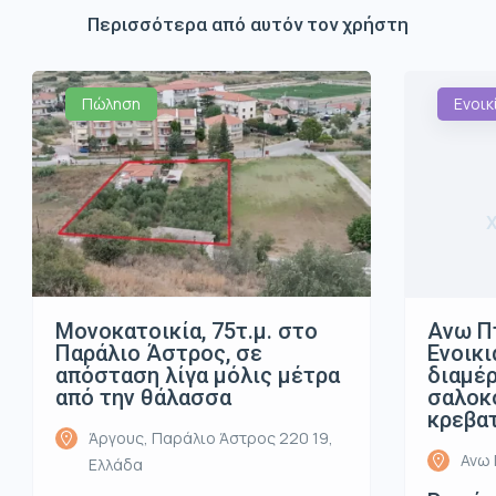
Περισσότερα από αυτόν τον χρήστη
Πώληση
Ενοικ
Μονοκατοικία, 75τ.μ. στο
Ανω Π
Παράλιο Άστρος, σε
Ενοικι
απόσταση λίγα μόλις μέτρα
διαμέρ
από την θάλασσα
σαλοκο
κρεβα
Άργους, Παράλιο Άστρος 220 19,
Ανω 
Ελλάδα