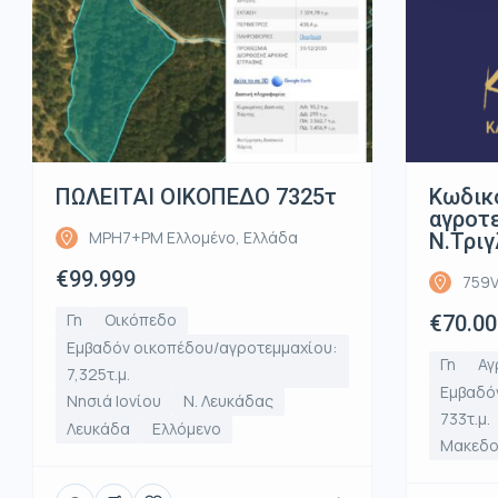
ΠΩΛΕΙΤΑΙ ΟΙΚΟΠΕΔΟ 7325τ
Κωδικ
αγροτε
MPH7+PM Ελλομένο, Ελλάδα
Ν.Τριγ
€99.999
759V
Γη
Οικόπεδο
€70.00
Εμβαδόν οικοπέδου/αγροτεμμαχίου:
Γη
Αγ
7,325τ.μ.
Εμβαδό
Νησιά Ιονίου
Ν. Λευκάδας
733τ.μ.
Λευκάδα
Ελλόμενο
Μακεδο