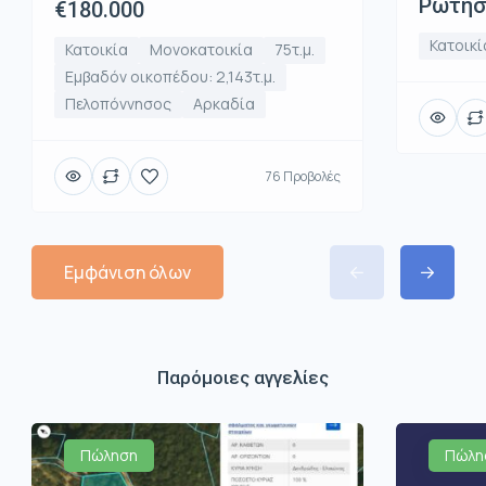
Ρωτήστ
€180.000
Κατοικί
Κατοικία
Μονοκατοικία
75τ.μ.
Εμβαδόν οικοπέδου: 2,143τ.μ.
Πελοπόννησος
Αρκαδία
76 Προβολές
Εμφάνιση όλων
Παρόμοιες αγγελίες
Πώληση
Πώλη