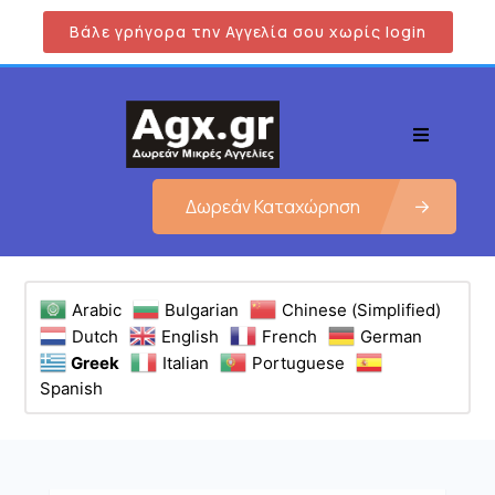
Βάλε γρήγορα την Αγγελία σου χωρίς login
Δωρεάν Καταχώρηση
Arabic
Bulgarian
Chinese (Simplified)
Dutch
English
French
German
Greek
Italian
Portuguese
Spanish