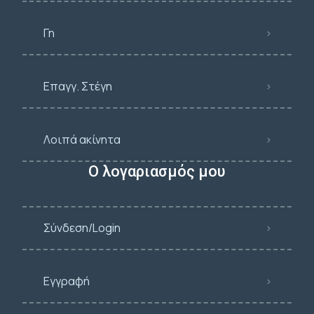
Γη
Επαγγ. Στέγη
Λοιπά ακίνητα
Ο λογαριασμός μου
Σύνδεση/Login
Εγγραφή