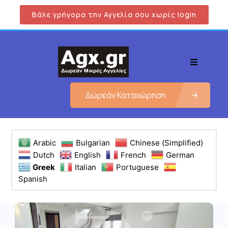
Βάλε γρήγορα την Αγγελία σου χωρίς login
Δωρεάν Καταχώρηση
Arabic
Bulgarian
Chinese (Simplified)
Dutch
English
French
German
Greek
Italian
Portuguese
Spanish