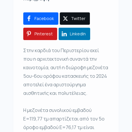
Facebook
Twitter
Pinterest
LinkedIn
Στην καρδιά του Περιστερίου εκεί
που η αρχιτεκτονική συναντά την
καινοτομία, αυτή η διώροφη μεζονέτα
5ου-6ου ορόφου κατασκευής το 2024
αποτελεί ένα αριστούργημα
αισθητικής και πολυτέλειας.
Η μεζονέτα συνολικού εμβαδού
Ε=119,77 τμ απαρτίζεται από τον 5ο
όροφο εμβαδού Ε=76,17 τμ είναι