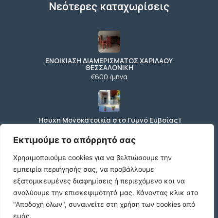
Νεότερες καταχωρίσεις
ΕΝΟΙΚΙΑΣΗ ΔΙΑΜΕΡΙΣΜΑΤΟΣ ΧΑΡΙΛΑΟΥ
ΘΕΣΣΑΛΟΝΙΚΗ
€600 /μήνα
Ήσυχη Μονοκατοικία στο Γυμνό Ευβοίας |
Κοντά σε Θάλασσα & Βουνό
€52 /μήνα
Εκτιμούμε το απόρρητό σας
Χρησιμοποιούμε cookies για να βελτιώσουμε την
εμπειρία περιήγησής σας, να προβάλλουμε
ΕΝΟΙΚΙΑΣΗ ΔΙΑΜΕΡΙΣΜΑΤΟΣ ΧΑΡΙΛΑΟΥ
εξατομικευμένες διαφημίσεις ή περιεχόμενο και να
ΘΕΣΣΑΛΟΝΙΚΗ
αναλύουμε την επισκεψιμότητά μας.
Κάνοντας κλικ στο
€600 /μήνα
"Αποδοχή όλων", συναινείτε στη χρήση των cookies από
εμάς.