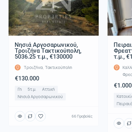
Νησιά Αργοσαρωνικού,
Πειραι
Τροιζήνα Τακτικούπολη,
Φρεατ
5036.25 τ.μ., €130000
τ.μ., 
Τροιζήνα, Τακτικούπολη
Καλλ
Φρε
€130.000
€1.000
Γη
5τ.μ.
Αττική
Κατοικί
Νησιά Αργοσαρωνικού
Πειραι
66 Προβολές