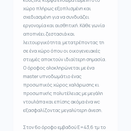
κουζίνα, κομψά ενσωματωμένη στο
χώρο πλήρως εξοπλισμένη και
σχεδιασμένη για να συνδυάζει
εργονομία και αισθητική. Κάθε γωνία
αποπνέει ζεστασιά και
λειτουργικότητα, μετατρέποντας τη
σε ένα χώρο όπου οι οικογενειακές
στιγμές αποκτούν ιδιαίτερη σημασία.
Ο όροφος ολοκληρώνεται με ένα
master υπνοδωμάτιο ένας
προσωπικός χώρος χαλάρωσης κι
προσωπικής πολυτέλειας με μεγάλη
ντουλάπα και επίσης ακόμα ένα wc
εξασφαλίζοντας μεγαλύτερη άνεση.
Στον 6ο όροφο εμβαδού Ε=43,6 τμ το