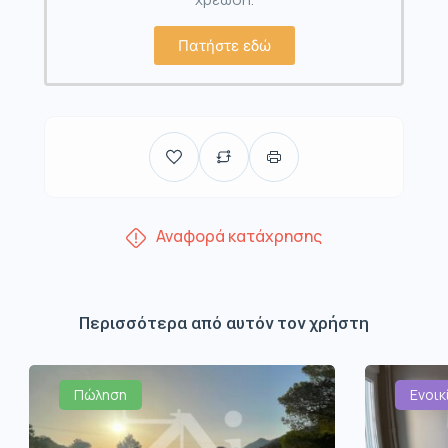
Πατήστε εδώ
Αναφορά κατάχρησης
Περισσότερα από αυτόν τον χρήστη
Πώληση
Ενοικ