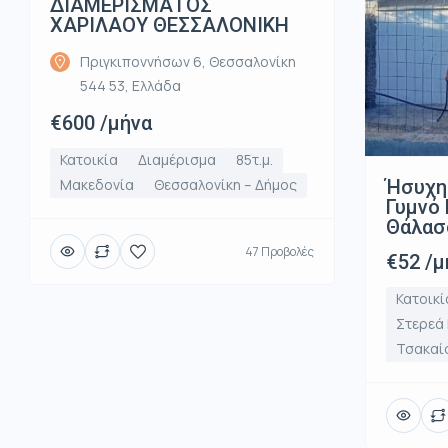
ΔΙΑΜΕΡΙΣΜΑΤΟΣ
ΧΑΡΙΛΑΟΥ ΘΕΣΣΑΛΟΝΙΚΗ
Πριγκιποννήσων 6, Θεσσαλονίκη
544 53, Ελλάδα
€600 /μήνα
Κατοικία
Διαμέρισμα
85τ.μ.
Ήσυχη
Μακεδονία
Θεσσαλονίκη – Δήμος
Γυμνό 
Θάλασ
47 Προβολές
€52 /μ
Κατοικί
Στερεά
Τσακαί