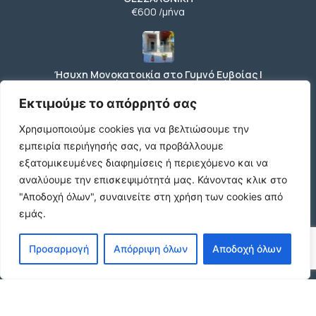
€600 /μήνα
Ήσυχη Μονοκατοικία στο Γυμνό Ευβοίας |
Κοντά σε Θάλασσα & Βουνό
€52 /μήνα
Εκτιμούμε το απόρρητό σας
Χρησιμοποιούμε cookies για να βελτιώσουμε την
εμπειρία περιήγησής σας, να προβάλλουμε
ΕΝΟΙΚΙΑΣΗ ΔΙΑΜΕΡΙΣΜΑΤΟΣ ΧΑΡΙΛΑΟΥ
εξατομικευμένες διαφημίσεις ή περιεχόμενο και να
ΘΕΣΣΑΛΟΝΙΚΗ
αναλύουμε την επισκεψιμότητά μας.
Κάνοντας κλικ στο
€600 /μήνα
"Αποδοχή όλων", συναινείτε στη χρήση των cookies από
εμάς.
Κωδικος ακινητου Μ480 καταστημα στον
Προσαρμογή
Απόρριψη όλων
Αποδοχή όλων
Ευοσμο
€500 /μήνα