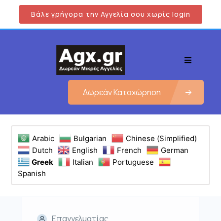
Βάλε γρήγορα την Αγγελία σου χωρίς login
Δωρεάν Καταχώρηση
Arabic
Bulgarian
Chinese (Simplified)
Dutch
English
French
German
Greek
Italian
Portuguese
Spanish
Επαγγελματίας