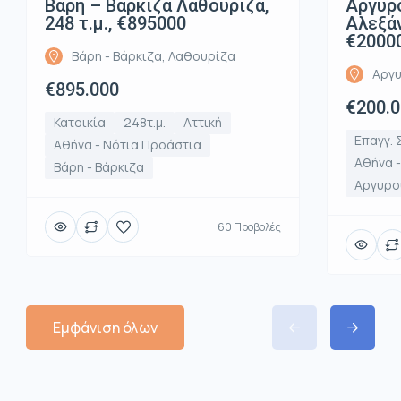
Βάρη – Βάρκιζα Λαθουρίζα,
Αργυρ
248 τ.μ., €895000
Αλεξάν
€2000
Βάρη - Βάρκιζα, Λαθουρίζα
Αργυ
€895.000
€200.
Κατοικία
248τ.μ.
Αττική
Επαγγ. 
Αθήνα - Νότια Προάστια
Αθήνα 
Βάρη - Βάρκιζα
Αργυρο
60 Προβολές
Εμφάνιση όλων