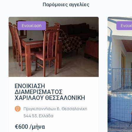
Παρόμοιες αγγελίες
Ενοικίαση
Ενοικ
ΕΝΟΙΚΙΑΣΗ
ΔΙΑΜΕΡΙΣΜΑΤΟΣ
ΧΑΡΙΛΑΟΥ ΘΕΣΣΑΛΟΝΙΚΗ
Πριγκιποννήσων 6, Θεσσαλονίκη
544 53, Ελλάδα
€600 /μήνα