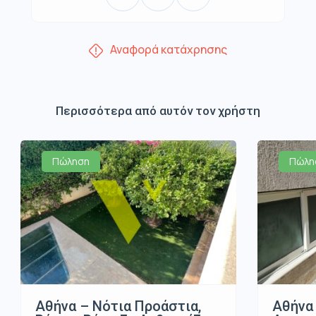
Αναφορά κατάχρησης
Περισσότερα από αυτόν τον χρήστη
Πώληση
Πώλη
Αθήνα – Νότια Προάστια,
Αθήνα 