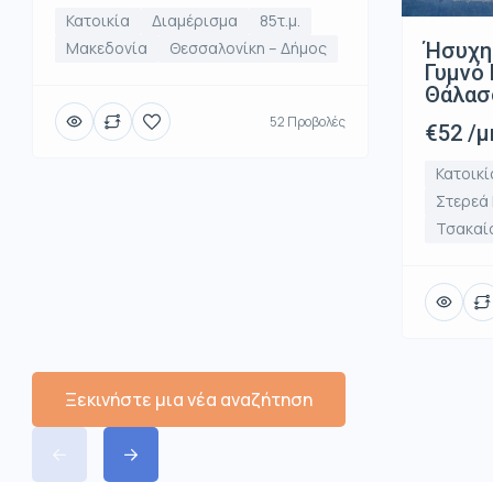
Κατοικία
Διαμέρισμα
85τ.μ.
Ήσυχη
Μακεδονία
Θεσσαλονίκη – Δήμος
Γυμνό 
Θάλασ
52 Προβολές
€52 /μ
Κατοικί
Στερεά
Τσακαί
Ξεκινήστε μια νέα αναζήτηση