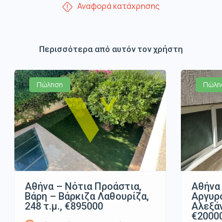
Αναφορά κατάχρησης
Περισσότερα από αυτόν τον χρήστη
Πώληση
Πώλη
Αθήνα – Νότια Προάστια,
Αθήνα 
Βάρη – Βάρκιζα Λαθουρίζα,
Αργυρ
248 τ.μ., €895000
Αλεξάν
€2000