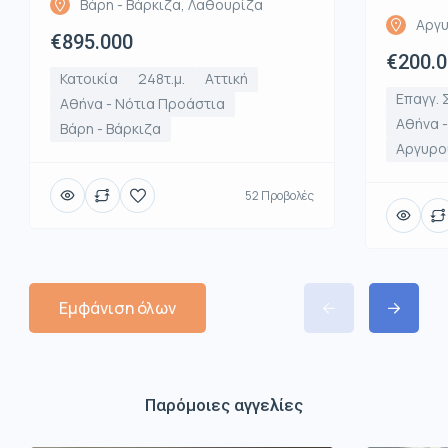
Βάρη - Βάρκιζα, Λαθουρίζα
Αργυ
€895.000
€200.
Κατοικία
248τ.μ.
Αττική
Επαγγ. 
Αθήνα - Νότια Προάστια
Αθήνα 
Βάρη - Βάρκιζα
Αργυρο
52 Προβολές
Εμφάνιση όλων
Παρόμοιες αγγελίες