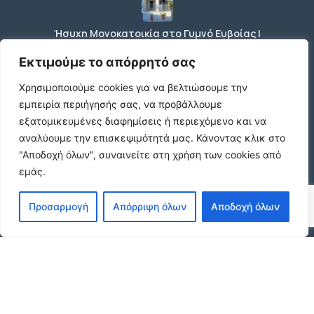
Ήσυχη Μονοκατοικία στο Γυμνό Ευβοίας |
Κοντά σε Θάλασσα & Βουνό
€52 /μήνα
Εκτιμούμε το απόρρητό σας
Χρησιμοποιούμε cookies για να βελτιώσουμε την
εμπειρία περιήγησής σας, να προβάλλουμε
ΕΝΟΙΚΙΑΣΗ ΔΙΑΜΕΡΙΣΜΑΤΟΣ ΧΑΡΙΛΑΟΥ
εξατομικευμένες διαφημίσεις ή περιεχόμενο και να
ΘΕΣΣΑΛΟΝΙΚΗ
αναλύουμε την επισκεψιμότητά μας.
Κάνοντας κλικ στο
€600 /μήνα
"Αποδοχή όλων", συναινείτε στη χρήση των cookies από
εμάς.
Κωδικος ακινητου Μ480 καταστημα στον
Προσαρμογή
Απόρριψη όλων
Αποδοχή όλων
Ευοσμο
€500 /μήνα
© 2026 agx.gr. All rights reserved.