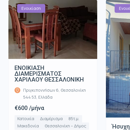
Ενοικίαση
Ενοικ
ΕΝΟΙΚΙΑΣΗ
ΔΙΑΜΕΡΙΣΜΑΤΟΣ
ΧΑΡΙΛΑΟΥ ΘΕΣΣΑΛΟΝΙΚΗ
Πριγκιποννήσων 6, Θεσσαλονίκη
544 53, Ελλάδα
€600 /μήνα
Κατοικία
Διαμέρισμα
85τ.μ.
Ήσυχη
Μακεδονία
Θεσσαλονίκη – Δήμος