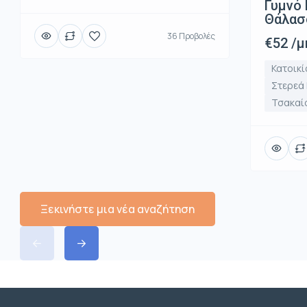
Γυμνό 
Θάλασ
36 Προβολές
€52 /μ
Κατοικί
Στερεά
Τσακαί
Ξεκινήστε μια νέα αναζήτηση