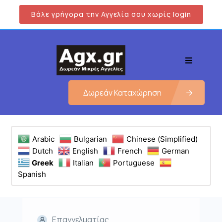
Βάλε γρήγορα την Αγγελία σου χωρίς login
Δωρεάν Καταχώρηση
Arabic
Bulgarian
Chinese (Simplified)
Dutch
English
French
German
Greek
Italian
Portuguese
Spanish
Επαγγελματίας