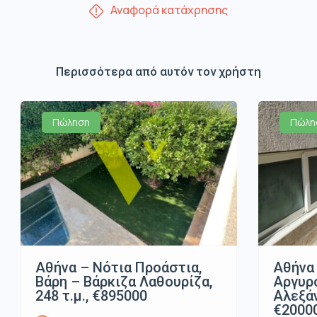
Αναφορά κατάχρησης
Περισσότερα από αυτόν τον χρήστη
Πώληση
Πώλη
Αθήνα – Νότια Προάστια,
Αθήνα 
Βάρη – Βάρκιζα Λαθουρίζα,
Αργυρ
248 τ.μ., €895000
Αλεξάν
€2000