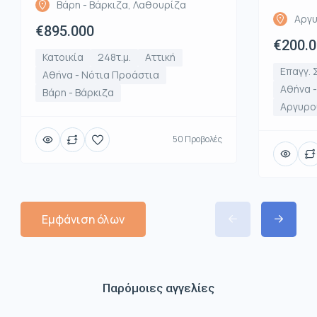
Βάρη - Βάρκιζα, Λαθουρίζα
Αργυ
€895.000
€200.
Κατοικία
248τ.μ.
Αττική
Επαγγ. 
Αθήνα - Νότια Προάστια
Αθήνα 
Βάρη - Βάρκιζα
Αργυρο
50 Προβολές
Εμφάνιση όλων
Παρόμοιες αγγελίες