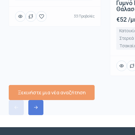
Γυμνό 
Θάλασ
33 Προβολές
€52 /μ
Κατοικί
Στερεά
Τσακαί
Ξεκινήστε μια νέα αναζήτηση