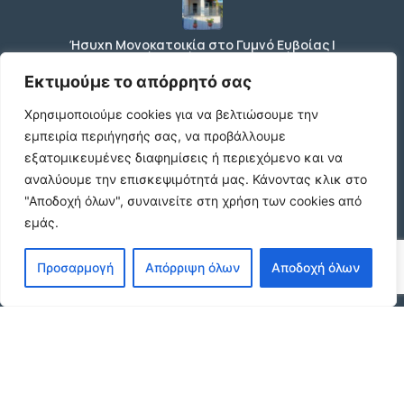
Ήσυχη Μονοκατοικία στο Γυμνό Ευβοίας |
Κοντά σε Θάλασσα & Βουνό
€52 /μήνα
Εκτιμούμε το απόρρητό σας
Χρησιμοποιούμε cookies για να βελτιώσουμε την
εμπειρία περιήγησής σας, να προβάλλουμε
ΕΝΟΙΚΙΑΣΗ ΔΙΑΜΕΡΙΣΜΑΤΟΣ ΧΑΡΙΛΑΟΥ
εξατομικευμένες διαφημίσεις ή περιεχόμενο και να
ΘΕΣΣΑΛΟΝΙΚΗ
αναλύουμε την επισκεψιμότητά μας.
Κάνοντας κλικ στο
€600 /μήνα
"Αποδοχή όλων", συναινείτε στη χρήση των cookies από
εμάς.
Κωδικος ακινητου Μ480 καταστημα στον
Προσαρμογή
Απόρριψη όλων
Αποδοχή όλων
Ευοσμο
€500 /μήνα
© 2026 agx.gr. All rights reserved.