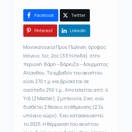
Facebook
Twitter
Pinterest
LinkedIn
Μονοκατοικία Προς Πώληση, όροφος:
Ισόγειο, 1ος, 2ος (3 Επίπεδα), στην
περιοχή: Βάρη – Βάρκιζα – Ασύρματος
Αλίανθου. Το εμβαδόν του ακινήτου
είναι 270 τ.μ. και βρίσκεται σε
οικόπεδο 250 τ.μ.. Αποτελείται από: 4
Υ/Δ (2 Master), 2 μπάνιο/α, 2 wc, ενώ
διαθέτει 2 θέσεις στάθμευσης (2 Σε
υπόγειο χώρο). Έχει κατασκευαστεί
το 2025. Η θέρμανση του ακινήτου