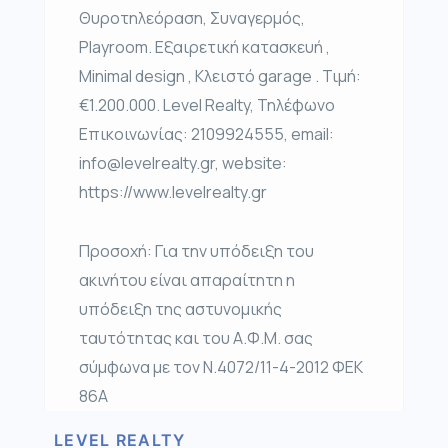
Θυροτηλεόραση, Συναγερμός,
Playroom. Εξαιρετική κατασκευή ,
Μinimal design , Κλειστό garage . Τιμή:
€1.200.000. Level Realty, Τηλέφωνο
Επικοινωνίας: 2109924555, email:
info@levelrealty.gr, website:
https://www.levelrealty.gr
Προσοχή: Για την υπόδειξη του
ακινήτου είναι απαραίτητη η
υπόδειξη της αστυνομικής
ταυτότητας και του Α.Φ.Μ. σας
σύμφωνα με τον Ν.4072/11-4-2012 ΦΕΚ
86Α
LEVEL REALTY