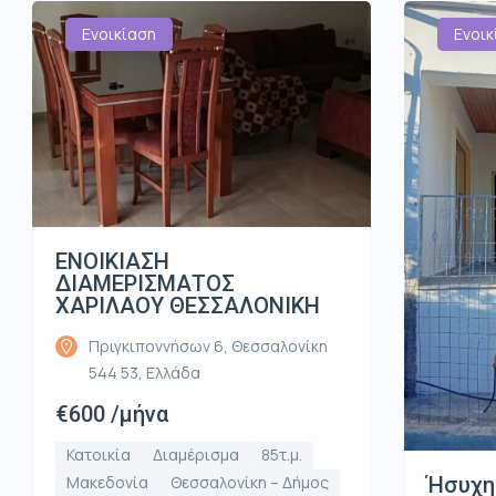
Ενοικίαση
Ενοικ
ΕΝΟΙΚΙΑΣΗ
ΔΙΑΜΕΡΙΣΜΑΤΟΣ
ΧΑΡΙΛΑΟΥ ΘΕΣΣΑΛΟΝΙΚΗ
Πριγκιποννήσων 6, Θεσσαλονίκη
544 53, Ελλάδα
€600 /μήνα
Κατοικία
Διαμέρισμα
85τ.μ.
Ήσυχη
Μακεδονία
Θεσσαλονίκη – Δήμος