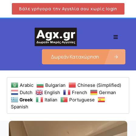
Βάλε γρήγορα την Αγγελία σου χωρίς login
Δωρεάν Καταχώρηση
Arabic
Bulgarian
Chinese (Simplified)
Dutch
English
French
German
Greek
Italian
Portuguese
Spanish