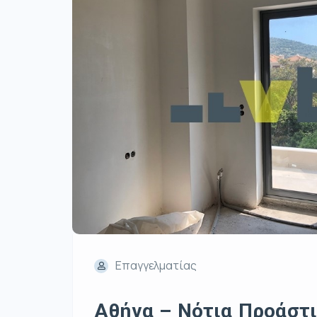
Επαγγελματίας
Αθήνα – Νότια Προάστι