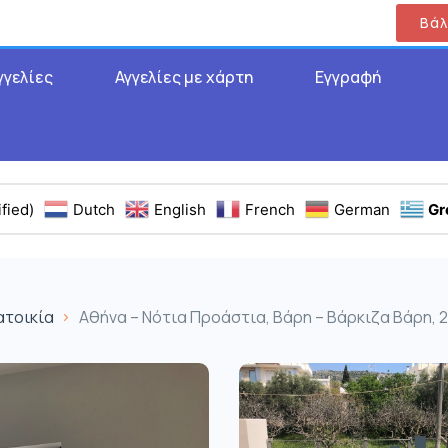
Βάλ
γγελίες
Αγγελίες με χάρτη
Εγγραφή
fied)
Dutch
English
French
German
Gr
ατοικία
Αθήνα – Νότια Προάστια, Βάρη – Βάρκιζα Βάρη, 2