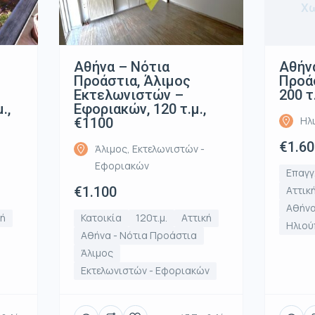
Χω
Αθήνα – Νότια
Αθήν
Προάστια, Άλιμος
Προάσ
Εκτελωνιστών –
200 τ
.,
Εφοριακών, 120 τ.μ.,
Ηλ
€1100
€1.60
Άλιμος, Εκτελωνιστών -
Εφοριακών
Επαγγ
€1.100
Αττικ
Αθήνα
κή
Κατοικία
120τ.μ.
Αττική
Ηλιού
Αθήνα - Νότια Προάστια
Άλιμος
Εκτελωνιστών - Εφοριακών