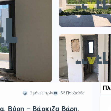
Πλ
2 μήνες πρίν
56 Προβολές
α, Βάρη – Βάρκιζα Βάρη,