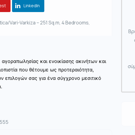
est
LinkedIn
ttica/Vari-Varkiza – 251 Sq.m, 4 Bedrooms,
Βρ
ς αγοραπωλησίας και ενοικίασης ακινήτων και
σύμ
ιοπιστία που θέτουμε ως προτεραιότητα,
ων επιλογών σας για ένα σύγχρονο μεσιτικό
.
4555