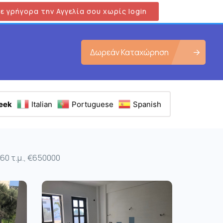
ε γρήγορα την Αγγελία σου χωρίς login
Δωρεάν Καταχώρηση
eek
Italian
Portuguese
Spanish
60 τ.μ., €650000