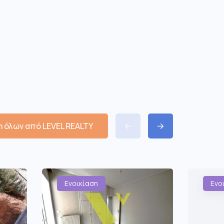
 όλων από LEVEL REALTY
Ενοικίαση
Ενο