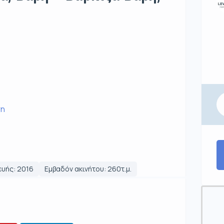
τη
ευής: 2016
Εμβαδόν ακινήτου: 260τ.μ.