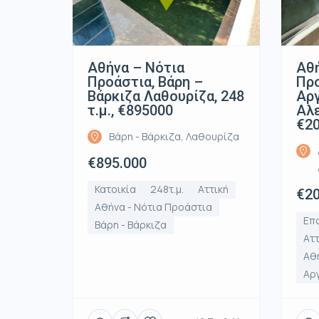
Αθήνα – Νότια
Αθή
Προάστια, Βάρη –
Προ
Βάρκιζα Λαθουρίζα, 248
Αρ
τ.μ., €895000
Αλε
€2
Βάρη - Βάρκιζα, Λαθουρίζα
€895.000
Κατοικία
248τ.μ.
Αττική
€20
Αθήνα - Νότια Προάστια
Επα
Βάρη - Βάρκιζα
Αττ
Αθή
Αρ