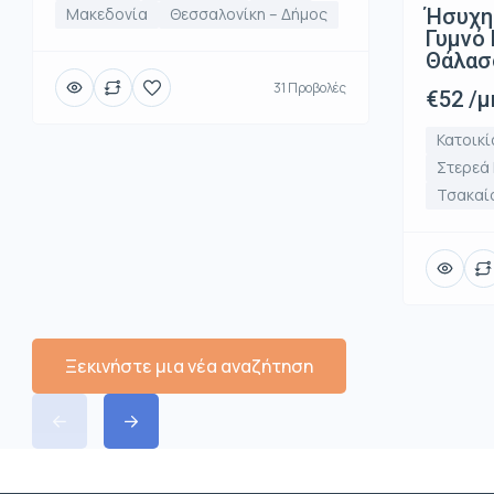
Ήσυχη
Μακεδονία
Θεσσαλονίκη – Δήμος
Γυμνό 
Θάλασ
31 Προβολές
€52 /μ
Κατοικί
Στερεά
Τσακαί
Ξεκινήστε μια νέα αναζήτηση