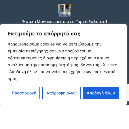
Ήσυχη Μονοκατοικία στο Γυμνό Ευβοίας |
Κοντά σε Θάλασσα & Βουνό
€52 /μήνα
Εκτιμούμε το απόρρητό σας
Χρησιμοποιούμε cookies για να βελτιώσουμε την
εμπειρία περιήγησής σας, να προβάλλουμε
ΕΝΟΙΚΙΑΣΗ ΔΙΑΜΕΡΙΣΜΑΤΟΣ ΧΑΡΙΛΑΟΥ
εξατομικευμένες διαφημίσεις ή περιεχόμενο και να
ΘΕΣΣΑΛΟΝΙΚΗ
αναλύουμε την επισκεψιμότητά μας.
Κάνοντας κλικ στο
€600 /μήνα
"Αποδοχή όλων", συναινείτε στη χρήση των cookies από
εμάς.
Κωδικος ακινητου Μ480 καταστημα στον
Προσαρμογή
Απόρριψη όλων
Αποδοχή όλων
Ευοσμο
€500 /μήνα