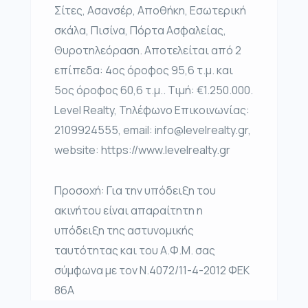
Σίτες, Ασανσέρ, Αποθήκη, Εσωτερική
σκάλα, Πισίνα, Πόρτα Ασφαλείας,
Θυροτηλεόραση. Αποτελείται από 2
επίπεδα: 4ος όροφος 95,6 τ.μ. και
5ος όροφος 60,6 τ.μ.. Τιμή: €1.250.000.
Level Realty, Τηλέφωνο Επικοινωνίας:
2109924555, email: info@levelrealty.gr,
website: https://www.levelrealty.gr
Προσοχή: Για την υπόδειξη του
ακινήτου είναι απαραίτητη η
υπόδειξη της αστυνομικής
ταυτότητας και του Α.Φ.Μ. σας
σύμφωνα με τον Ν.4072/11-4-2012 ΦΕΚ
86Α