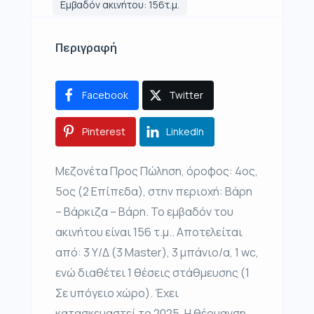
Εμβαδόν ακινήτου: 156τ.μ.
Περιγραφή
Facebook
Twitter
Pinterest
LinkedIn
Μεζονέτα Προς Πώληση, όροφος: 4ος,
5ος (2 Επίπεδα), στην περιοχή: Βάρη
– Βάρκιζα – Βάρη. Το εμβαδόν του
ακινήτου είναι 156 τ.μ.. Αποτελείται
από: 3 Υ/Δ (3 Master), 3 μπάνιο/α, 1 wc,
ενώ διαθέτει 1 θέσεις στάθμευσης (1
Σε υπόγειο χώρο). Έχει
κατασκευαστεί το 2025. Η θέρμανση