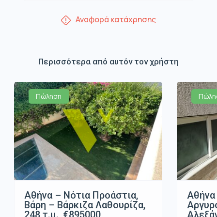
Αναφορά κατάχρησης
Περισσότερα από αυτόν τον χρήστη
Πώληση
Πώλη
Αθήνα – Νότια Προάστια,
Αθήνα 
Βάρη – Βάρκιζα Λαθουρίζα,
Αργυρ
248 τ.μ., €895000
Αλεξάν