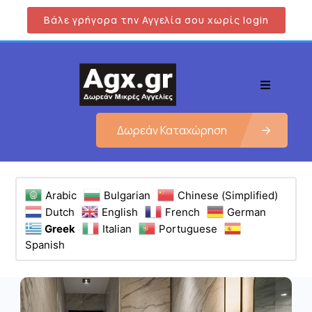
Βάλε γρήγορα την Αγγελία σου χωρίς login
Δωρεάν Καταχώρηση
Arabic
Bulgarian
Chinese (Simplified)
Dutch
English
French
German
Greek
Italian
Portuguese
Spanish