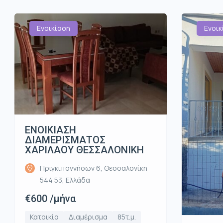
Ενοικίαση
Ενοικ
ΕΝΟΙΚΙΑΣΗ
ΔΙΑΜΕΡΙΣΜΑΤΟΣ
ΧΑΡΙΛΑΟΥ ΘΕΣΣΑΛΟΝΙΚΗ
Πριγκιποννήσων 6, Θεσσαλονίκη
544 53, Ελλάδα
€600 /μήνα
Κατοικία
Διαμέρισμα
85τ.μ.