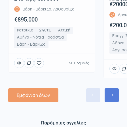
€2000
Βάρη - Βάρκιζα, Λαθουρίζα
Αργυ
€895.000
€200.
Κατοικία
248τ.μ.
Αττική
Επαγγ. 
Αθήνα - Νότια Προάστια
Αθήνα 
Βάρη - Βάρκιζα
Αργυρο
50 Προβολές
Εμφάνιση όλων
Παρόμοιες αγγελίες