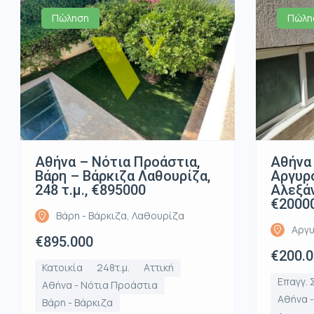
Πώληση
Πώλη
Αθήνα – Νότια Προάστια,
Αθήνα 
Βάρη – Βάρκιζα Λαθουρίζα,
Αργυρ
248 τ.μ., €895000
Αλεξάν
€2000
Βάρη - Βάρκιζα, Λαθουρίζα
Αργυ
€895.000
€200.
Κατοικία
248τ.μ.
Αττική
Επαγγ. 
Αθήνα - Νότια Προάστια
Αθήνα 
Βάρη - Βάρκιζα