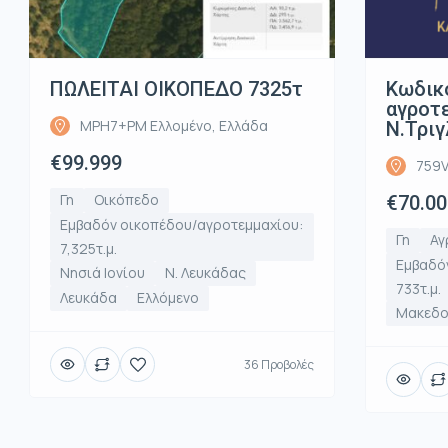
ΠΩΛΕΙΤΑΙ ΟΙΚΟΠΕΔΟ 7325τ
Κωδικ
αγροτε
MPH7+PM Ελλομένο, Ελλάδα
Ν.Τριγ
€99.999
759V
Γη
Οικόπεδο
€70.00
Εμβαδόν οικοπέδου/αγροτεμμαχίου:
Γη
Αγ
7,325τ.μ.
Εμβαδό
Νησιά Ιονίου
Ν. Λευκάδας
733τ.μ.
Λευκάδα
Ελλόμενο
Μακεδο
36 Προβολές