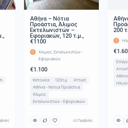
Αθήνα – Νότια
Αθήν
Προάστια, Άλιμος
Προάσ
Εκτελωνιστών –
200 τ
.,
Εφοριακών, 120 τ.μ.,
Ηλ
€1100
€1.60
Άλιμος, Εκτελωνιστών -
Εφοριακών
Επαγγ
€1.100
Αττικ
Αθήνα
κή
Κατοικία
120τ.μ.
Αττική
Ηλιού
Αθήνα - Νότια Προάστια
Άλιμος
Εκτελωνιστών - Εφοριακών
οβολές
42 Προβολές