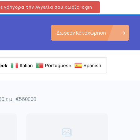
ε γρήγορα την Αγγελία σου χωρίς login
Δωρεάν Καταχώρηση
eek
Italian
Portuguese
Spanish
0 τ.μ., €560000