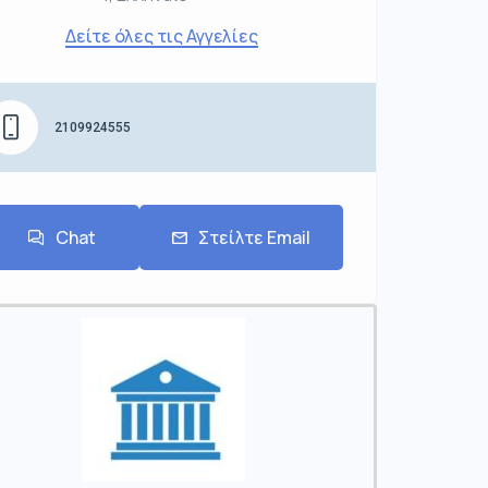
Δείτε όλες τις Αγγελίες
2109924555
Chat
Στείλτε Email