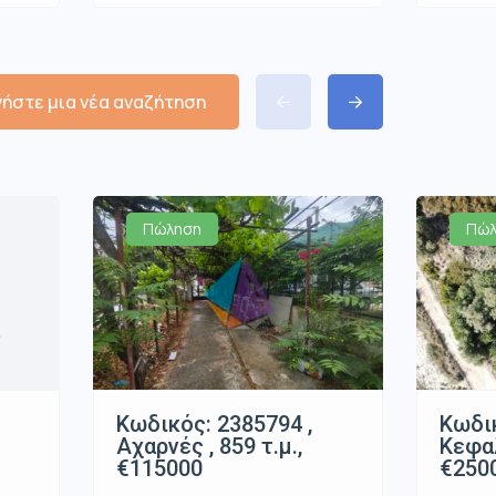
νήστε μια νέα αναζήτηση
Πώληση
Πώλ
α
Κωδικός: 2385794 ,
Κωδικ
Αχαρνές , 859 τ.μ.,
Κεφαλ
€115000
€250