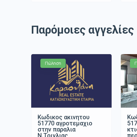
Παρόμοιες αγγελίες
Πώληση
Κωδικος ακινητου
Κωδ
51770 αγροτεμαχιο
517
στην παραλια
κτ
Ν.Τριγλιας
περ