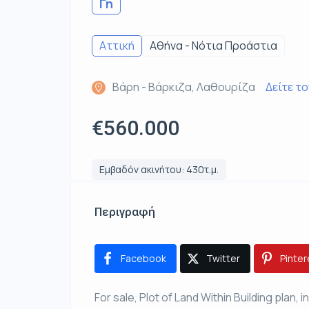
Γη
Αττική
Αθήνα - Νότια Προάστια
Βάρη - Βάρκιζα, Λαθουρίζα
Δείτε τ
€560.000
Εμβαδόν ακινήτου: 430τ.μ.
Περιγραφή
Facebook
Twitter
Pinter
For sale, Plot of Land Within Building plan, i