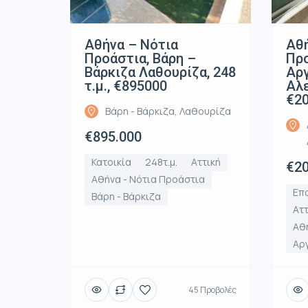
Αθήνα – Νότια
Αθή
Προάστια, Βάρη –
Προ
Βάρκιζα Λαθουρίζα, 248
Αρ
τ.μ., €895000
Αλε
€2
Βάρη - Βάρκιζα, Λαθουρίζα
€895.000
Κατοικία
248τ.μ.
Αττική
€20
Αθήνα - Νότια Προάστια
Επα
Βάρη - Βάρκιζα
Αττ
Αθή
Αρ
45 Προβολές