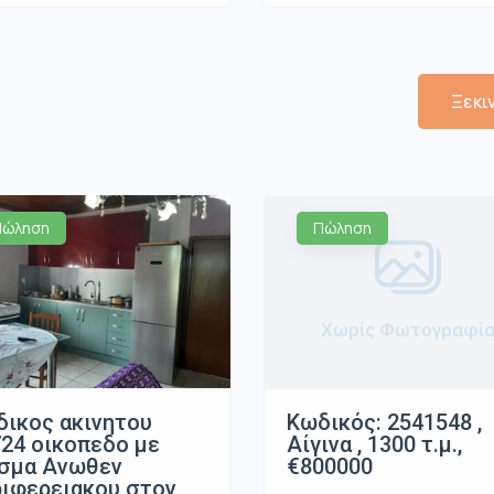
Ξεκι
Πώληση
Πώληση
Χωρίς Φωτογραφί
ικος ακινητου
Κωδικός: 2541548 ,
24 οικοπεδο με
Αίγινα , 1300 τ.μ.,
ισμα Ανωθεν
€800000
ιφερειακου στον