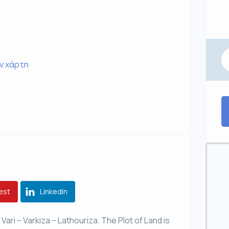
ον χάρτη
est
LinkedIn
n Vari – Varkiza – Lathouriza. The Plot of Land is