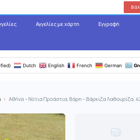
Βάλ
γγελίες
Αγγελίες με χάρτη
Εγγραφή
fied)
Dutch
English
French
German
Gr
η
Αθήνα – Νότια Προάστια, Βάρη – Βάρκιζα Λαθουρίζα, 43