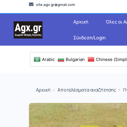
site.agx.gr@gmail.com
Αρχική
Όλες οι Α
Σύνδεση/Login
Arabic
Bulgarian
Chinese (Simpli
Αρχική
Αποτελέσματα αναζήτησης
Γ