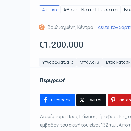
Αττική
Αθήνα - Νότια Προάστια
Βο
Βουλιαγμένη, Κέντρο
Δείτε τον χάρτ
€1.200.000
Υπνοδωμάτια: 3
Μπάνια: 3
Έτος κατασκ
Περιγραφή
Facebook
Twitter
Pinter
Διαμέρισμα Προς Πώληση, όροφος: 1ος, σ
εμβαδόν του ακινήτου είναι 132 τ.μ.. Αποτε