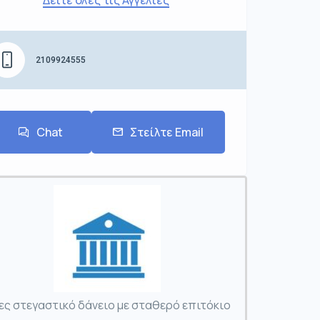
2109924555
Chat
Στείλτε Email
ες στεγαστικό δάνειο με σταθερό επιτόκιο