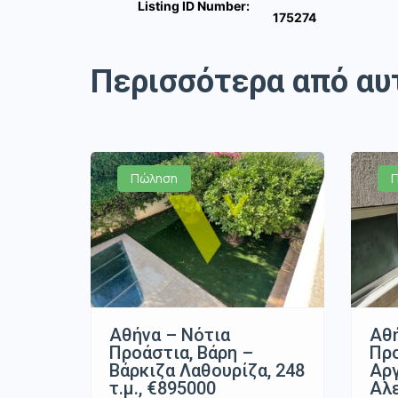
Listing ID Number:
175274
Περισσότερα από αυ
Πώληση
Αθήνα – Νότια
Αθή
Προάστια, Βάρη –
Προ
Βάρκιζα Λαθουρίζα, 248
Αρ
τ.μ., €895000
Αλε