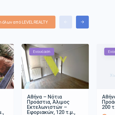
 όλων από LEVEL REALTY
Ενοικίαση
Ενο
Χω
Αθήνα – Νότια
Αθήν
Προάστια, Άλιμος
Προάσ
Εκτελωνιστών –
200 τ
.,
Εφοριακών, 120 τ.μ.,