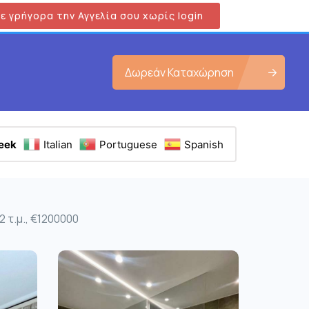
ε γρήγορα την Αγγελία σου χωρίς login
Δωρεάν Καταχώρηση
eek
Italian
Portuguese
Spanish
 τ.μ., €1200000