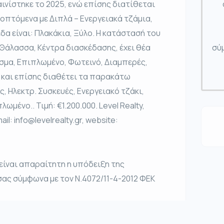
αινίστηκε το 2025, ενώ επίσης διατίθεται
οπτόμενα με Διπλά – Ενεργειακά τζάμια,
δα είναι: Πλακάκια, Ξύλο. Η κατάστασή του
ε Θάλασσα, Κέντρα διασκέδασης, έχει θέα
σύμ
ισμα, Επιπλωμένο, Φωτεινό, Διαμπερές,
η και επίσης διαθέτει τα παρακάτω
, Ηλεκτρ. Συσκευές, Ενεργειακό τζάκι,
μένο.. Τιμή: €1.200.000. Level Realty,
: info@levelrealty.gr, website:
 είναι απαραίτητη η υπόδειξη της
σας σύμφωνα με τον Ν.4072/11-4-2012 ΦΕΚ