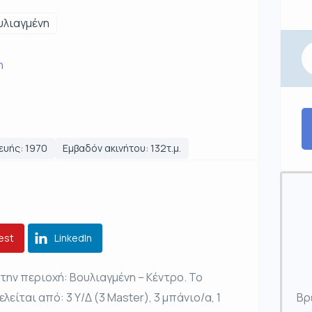
υλιαγμένη
η
ευής: 1970
Εμβαδόν ακινήτου: 132τ.μ.
est
LinkedIn
την περιοχή: Βουλιαγμένη – Κέντρο. Το
λείται από: 3 Υ/Δ (3 Master), 3 μπάνιο/α, 1
Βρ