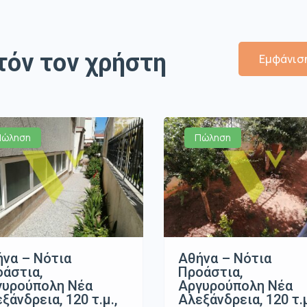
τόν τον χρήστη
Εμφάνιση
Πώληση
Πώληση
να – Νότια
Αθήνα – Νότια
άστια,
Προάστια,
γυρούπολη Νέα
Αργυρούπολη Νέα
ξάνδρεια, 120 τ.μ.,
Αλεξάνδρεια, 120 τ.μ