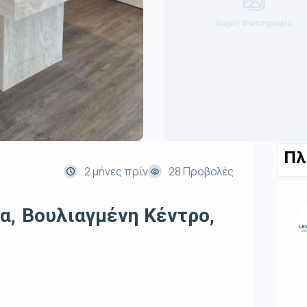
Χωρίς Φωτογραφία
Πλ
2 μήνες πρίν
28 Προβολές
α, Βουλιαγμένη Κέντρο,