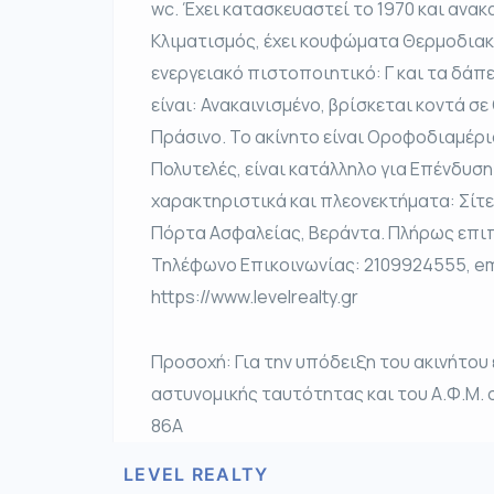
wc. Έχει κατασκευαστεί το 1970 και ανακ
Κλιματισμός, έχει κουφώματα Θερμοδιακ
ενεργειακό πιστοποιητικό: Γ και τα δάπε
είναι: Ανακαινισμένο, βρίσκεται κοντά σ
Πράσινο. Το ακίνητο είναι Οροφοδιαμέρ
Πολυτελές, είναι κατάλληλο για Επένδυσ
χαρακτηριστικά και πλεονεκτήματα: Σίτες
Πόρτα Ασφαλείας, Βεράντα. Πλήρως επιπλω
Τηλέφωνο Επικοινωνίας: 2109924555, email
https://www.levelrealty.gr
Προσοχή: Για την υπόδειξη του ακινήτου
αστυνομικής ταυτότητας και του Α.Φ.Μ. 
86Α
LEVEL REALTY