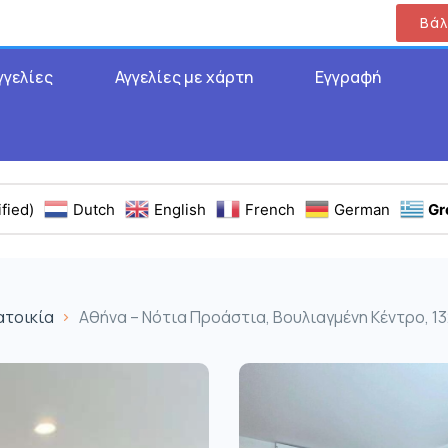
Βάλ
γγελίες
Αγγελίες με χάρτη
Εγγραφή
fied)
Dutch
English
French
German
Gr
ατοικία
Αθήνα – Νότια Προάστια, Βουλιαγμένη Κέντρο, 132