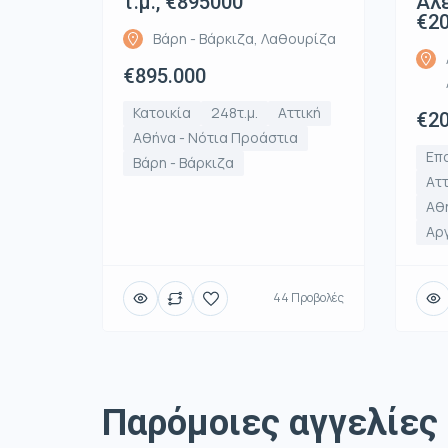
τ.μ., €895000
Αλε
€2
Βάρη - Βάρκιζα, Λαθουρίζα
€895.000
Κατοικία
248τ.μ.
Αττική
€20
Αθήνα - Νότια Προάστια
Επα
Βάρη - Βάρκιζα
Αττ
Αθή
Αρ
44 Προβολές
Παρόμοιες αγγελίες