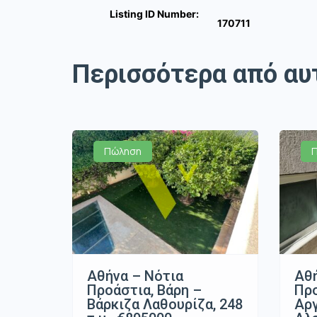
Listing ID Number:
170711
Περισσότερα από αυ
Πώληση
Αθήνα – Νότια
Αθή
Προάστια, Βάρη –
Προ
Βάρκιζα Λαθουρίζα, 248
Αρ