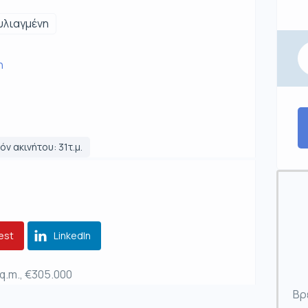
υλιαγμένη
η
ν ακινήτου: 31τ.μ.
est
LinkedIn
sq.m., €305.000
Βρ