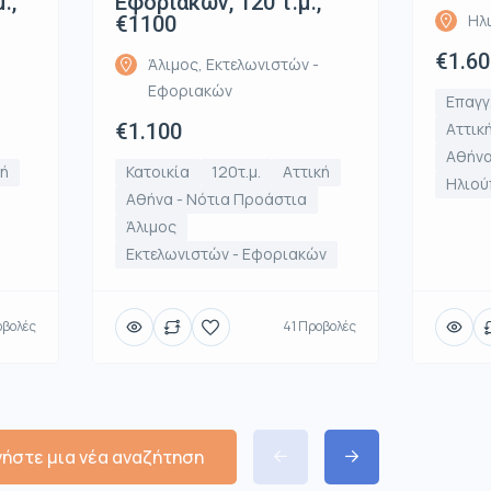
.,
Εφοριακών, 120 τ.μ.,
Ηλ
€1100
€1.60
Άλιμος, Εκτελωνιστών -
Εφοριακών
Επαγγ
€1.100
Αττικ
Αθήνα
κή
Κατοικία
120τ.μ.
Αττική
Ηλιού
Αθήνα - Νότια Προάστια
Άλιμος
Εκτελωνιστών - Εφοριακών
οβολές
41 Προβολές
νήστε μια νέα αναζήτηση