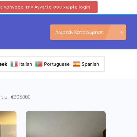
ε γρήγορα την Αγγελία σου χωρίς login
Δωρεάν Καταχώρηση
eek
Italian
Portuguese
Spanish
τ.μ., €305000