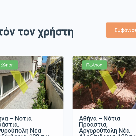
τόν τον χρήστη
Εμφάνιση
Πώληση
Πώληση
να – Νότια
Αθήνα – Νότια
άστια,
Προάστια,
γυρούπολη Νέα
Αργυρούπολη Νέα