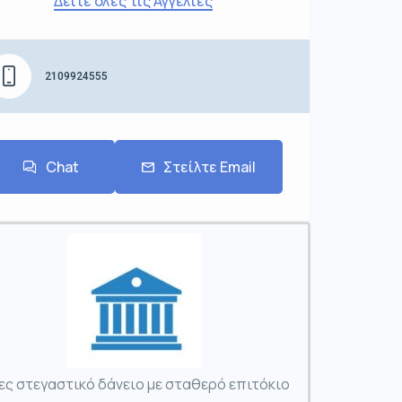
Δείτε όλες τις Αγγελίες
2109924555
Chat
Στείλτε Email
ες στεγαστικό δάνειο με σταθερό επιτόκιο