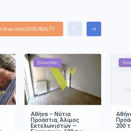
 όλων από LEVEL REALTY
Ενοικίαση
Ενο
Χω
Αθήνα – Νότια
Αθήν
Προάστια, Άλιμος
Προάσ
Εκτελωνιστών –
200 τ