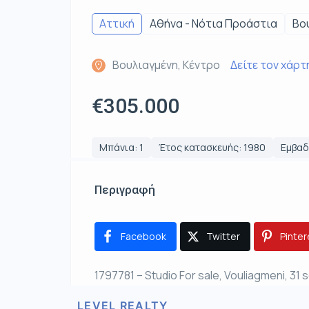
Αττική
Αθήνα - Νότια Προάστια
Βο
Βουλιαγμένη, Κέντρο
Δείτε τον χάρτ
€305.000
Μπάνια: 1
Έτος κατασκευής: 1980
Εμβαδό
Περιγραφή
Facebook
Twitter
Pinter
1797781 – Studio For sale, Vouliagmeni, 31 
LEVEL REALTY