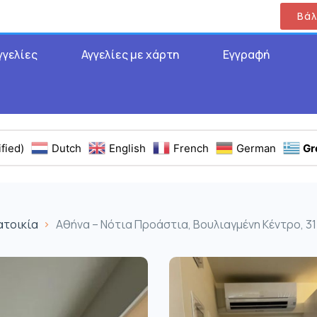
Βάλ
γγελίες
Αγγελίες με χάρτη
Εγγραφή
fied)
Dutch
English
French
German
Gr
ατοικία
Αθήνα – Νότια Προάστια, Βουλιαγμένη Κέντρο, 31 