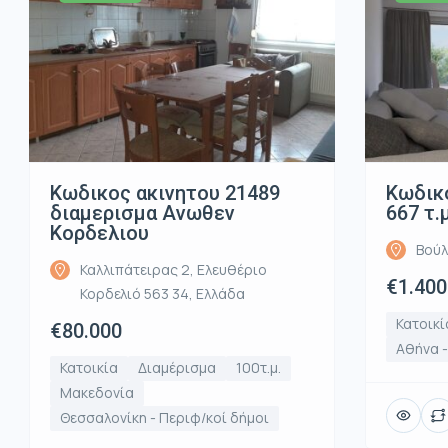
Κωδικος ακινητου 21489
Κωδικό
διαμερισμα Ανωθεν
667 τ.
Κορδελιου
Βούλ
Καλλιπάτειρας 2, Ελευθέριο
€1.400
Κορδελιό 563 34, Ελλάδα
Κατοικί
€80.000
Αθήνα 
Κατοικία
Διαμέρισμα
100τ.μ.
Μακεδονία
Θεσσαλονίκη - Περιφ/κοί δήμοι