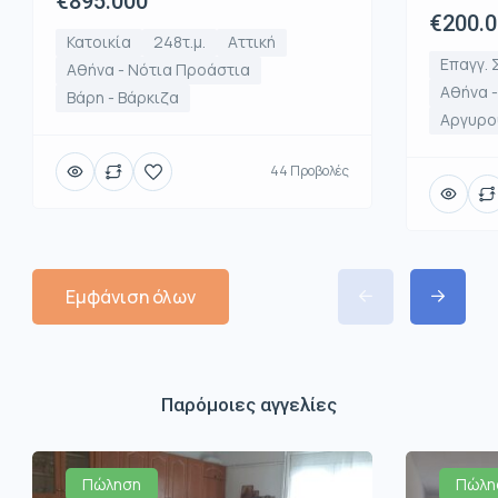
€895.000
€200.
Κατοικία
248τ.μ.
Αττική
Επαγγ. 
Αθήνα - Νότια Προάστια
Αθήνα 
Βάρη - Βάρκιζα
Αργυρο
44 Προβολές
Εμφάνιση όλων
Παρόμοιες αγγελίες
Πώληση
Πώλη