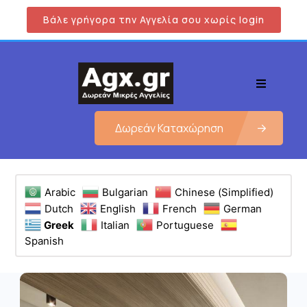
Βάλε γρήγορα την Αγγελία σου χωρίς login
Δωρεάν Καταχώρηση
Arabic
Bulgarian
Chinese (Simplified)
Dutch
English
French
German
Greek
Italian
Portuguese
Spanish