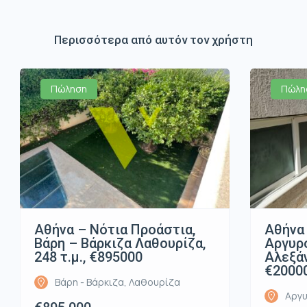
Περισσότερα από αυτόν τον χρήστη
Πώληση
Πώλη
Αθήνα – Νότια Προάστια,
Αθήνα 
Βάρη – Βάρκιζα Λαθουρίζα,
Αργυρ
248 τ.μ., €895000
Αλεξάν
€2000
Βάρη - Βάρκιζα, Λαθουρίζα
Αργυ