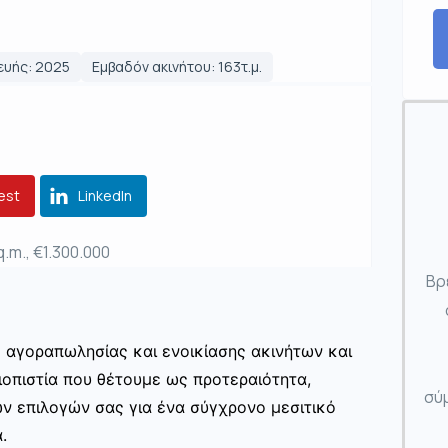
ευής: 2025
Εμβαδόν ακινήτου: 163τ.μ.
est
LinkedIn
q.m., €1.300.000
Βρ
ς αγοραπωλησίας και ενοικίασης ακινήτων και
ιοπιστία που θέτουμε ως προτεραιότητα,
σύμ
ων επιλογών σας για ένα σύγχρονο μεσιτικό
.