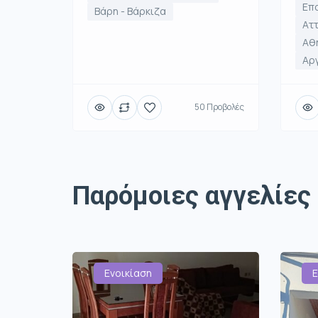
Επα
Βάρη - Βάρκιζα
Αττ
Αθή
Αρ
50 Προβολές
Παρόμοιες αγγελίες
Ενοικίαση
Ε