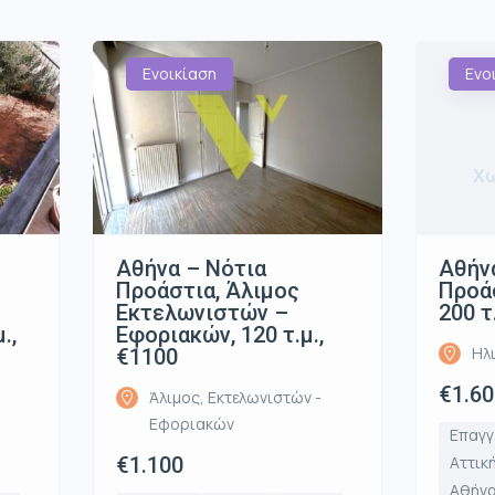
Ενοικίαση
Ενο
Χω
Αθήνα – Νότια
Αθήν
Προάστια, Άλιμος
Προάσ
Εκτελωνιστών –
200 τ
.,
Εφοριακών, 120 τ.μ.,
Ηλ
€1100
€1.60
Άλιμος, Εκτελωνιστών -
Εφοριακών
Επαγγ
€1.100
Αττικ
Αθήνα