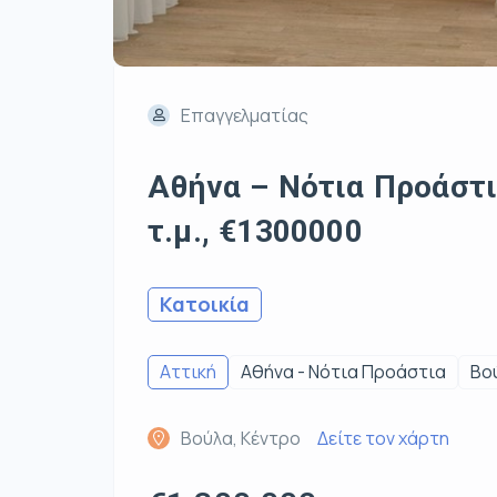
Επαγγελματίας
Αθήνα – Νότια Προάστι
τ.μ., €1300000
Κατοικία
Αττική
Αθήνα - Νότια Προάστια
Βο
Βούλα, Κέντρο
Δείτε τον χάρτη