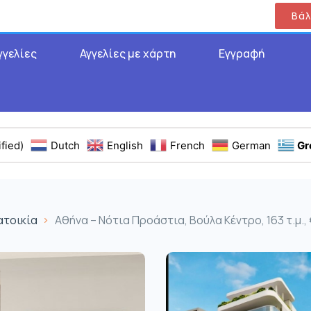
Βάλ
γγελίες
Αγγελίες με χάρτη
Εγγραφή
fied)
Dutch
English
French
German
Gr
ατοικία
Αθήνα – Νότια Προάστια, Βούλα Κέντρο, 163 τ.μ.,