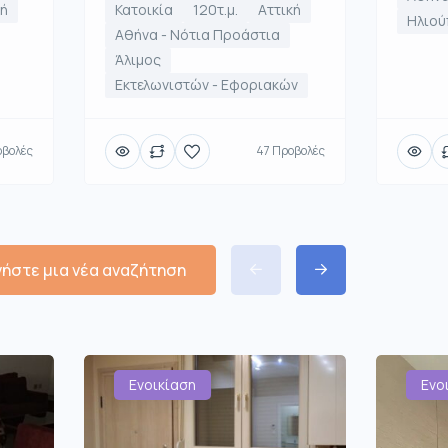
κή
Κατοικία
120τ.μ.
Αττική
Ηλιού
Αθήνα - Νότια Προάστια
Άλιμος
Εκτελωνιστών - Εφοριακών
οβολές
47 Προβολές
νήστε μια νέα αναζήτηση
Ενοικίαση
Ενο