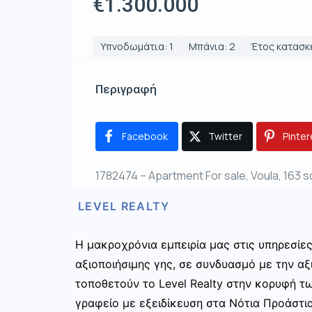
€1.300.000
Υπνοδωμάτια: 1
Μπάνια: 2
Έτος κατασκ
Περιγραφή
Facebook
Twitter
Pinter
1782474 – Apartment For sale, Voula, 163 s
LEVEL REALTY
Η μακροχρόνια εμπειρία μας στις υπηρεσίε
αξιοποιήσιμης γης, σε συνδυασμό με την αξ
τοποθετούν το Level Realty στην κορυφή τ
γραφείο με εξειδίκευση στα Νότια Προάστια