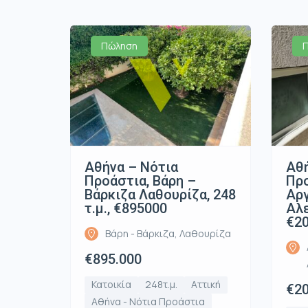
Πώληση
Αθήνα – Νότια
Αθή
Προάστια, Βάρη –
Προ
Βάρκιζα Λαθουρίζα, 248
Αρ
τ.μ., €895000
Αλε
€2
Βάρη - Βάρκιζα, Λαθουρίζα
€895.000
Κατοικία
248τ.μ.
Αττική
€20
Αθήνα - Νότια Προάστια