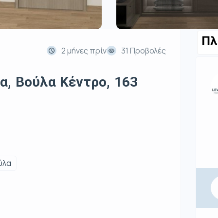
Πλ
2 μήνες πρίν
31 Προβολές
α, Βούλα Κέντρο, 163
ύλα