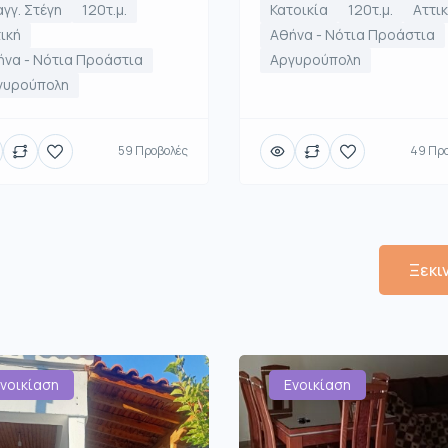
γγ. Στέγη
120τ.μ.
Κατοικία
120τ.μ.
Αττι
ική
Αθήνα - Νότια Προάστια
να - Νότια Προάστια
Αργυρούπολη
γυρούπολη
59 Προβολές
49 Πρ
Ξεκι
νοικίαση
Ενοικίαση