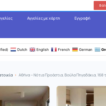
Βάλ
γγελίες
Αγγελίες με χάρτη
Εγγραφή
fied)
Dutch
English
French
German
Gr
ατοικία
Αθήνα – Νότια Προάστια, Βούλα Πηγαδάκια, 168 τ