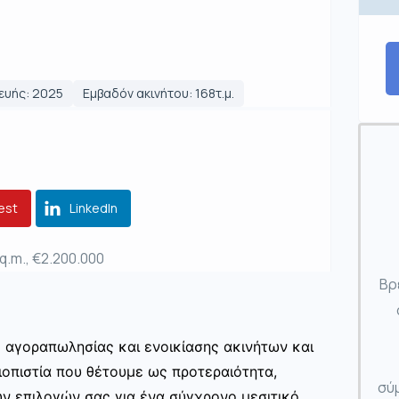
ευής: 2025
Εμβαδόν ακινήτου: 168τ.μ.
est
LinkedIn
sq.m., €2.200.000
Βρ
ς αγοραπωλησίας και ενοικίασης ακινήτων και
ιοπιστία που θέτουμε ως προτεραιότητα,
σύμ
ων επιλογών σας για ένα σύγχρονο μεσιτικό