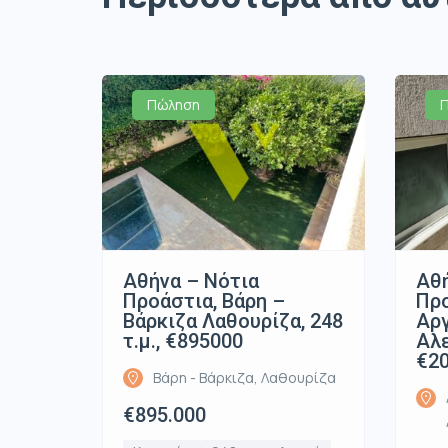
Πώληση
Αθήνα – Νότια
Αθή
Προάστια, Βάρη –
Προ
Βάρκιζα Λαθουρίζα, 248
Αρ
τ.μ., €895000
Αλε
€2
Βάρη - Βάρκιζα, Λαθουρίζα
€895.000