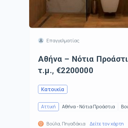
Επαγγελματίας
Αθήνα – Νότια Προάστι
τ.μ., €2200000
Κατοικία
Αττική
Αθήνα - Νότια Προάστια
Βο
Βούλα, Πηγαδάκια
Δείτε τον χάρτη