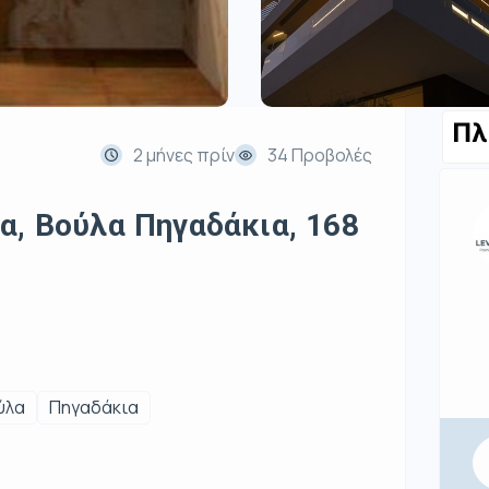
Πλ
2 μήνες πρίν
34 Προβολές
α, Βούλα Πηγαδάκια, 168
ύλα
Πηγαδάκια