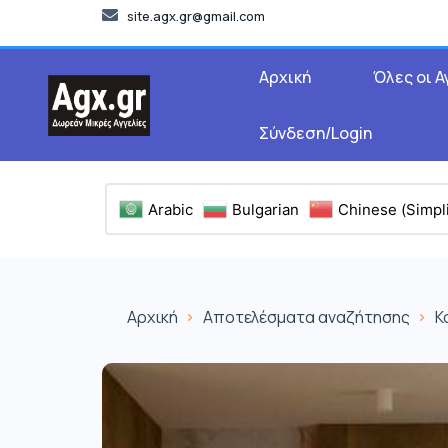
site.agx.gr@gmail.com
Αρχική
Όλες οι Α
Σύνδεση/Login
Arabic
Bulgarian
Chinese (Simpli
Αρχική
Αποτελέσματα αναζήτησης
Κ