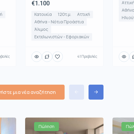
€1.100
Αττικ
Αθήνα
κή
Κατοικία
120τ.μ.
Αττική
Ηλιού
Αθήνα - Νότια Προάστια
Άλιμος
Εκτελωνιστών - Εφοριακών
οβολές
41 Προβολές
νήστε μια νέα αναζήτηση
Πώληση
Πώλ