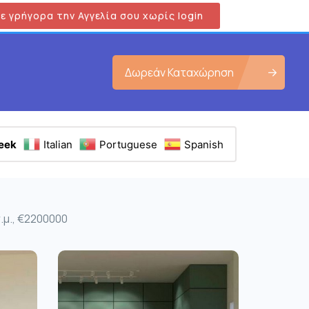
ε γρήγορα την Αγγελία σου χωρίς login
Δωρεάν Καταχώρηση
eek
Italian
Portuguese
Spanish
.μ., €2200000