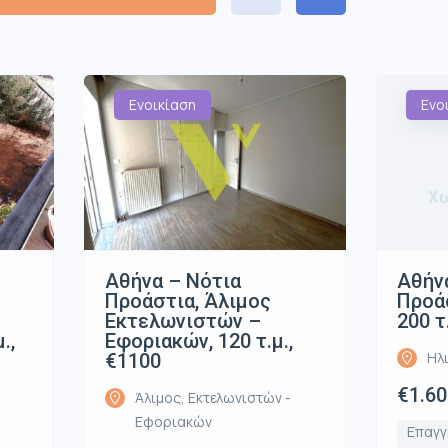
Ενοικίαση
Ενο
Χω
Αθήνα – Νότια
Αθήν
Προάστια, Άλιμος
Προάσ
Εκτελωνιστών –
200 τ
.,
Εφοριακών, 120 τ.μ.,
Ηλ
€1100
€1.60
Άλιμος, Εκτελωνιστών -
Εφοριακών
Επαγγ