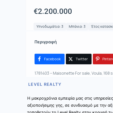
€2.200.000
Υπνοδωμάτια: 3
Μπάνια: 3
Έτος κατασκ
Περιγραφή
Facebook
Twitter
Pinter
1781403 – Maisonette For sale, Voula, 168 
LEVEL REALTY
Η μακροχρόνια εμπειρία μας στις υπηρεσίε
αξιοποιήσιμης γης, σε συνδυασμό με την αξ
τοποθετούν το Level Realty στην κορυφή τ