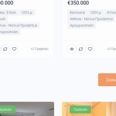
0.000
€350.000
γγ. Στέγη
120τ.μ.
Κατοικία
120τ.μ.
Αττι
ική
Αθήνα - Νότια Προάστια
να - Νότια Προάστια
Αργυρούπολη
γυρούπολη
47 Προβολές
41 Πρ
Ξεκι
Πώληση
Πώληση