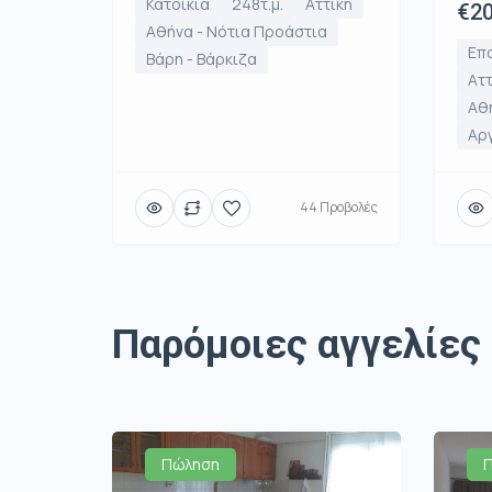
Κατοικία
248τ.μ.
Αττική
€20
Αθήνα - Νότια Προάστια
Επα
Βάρη - Βάρκιζα
Αττ
Αθή
Αρ
44 Προβολές
Παρόμοιες αγγελίες
Πώληση