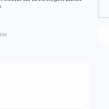
.
4555