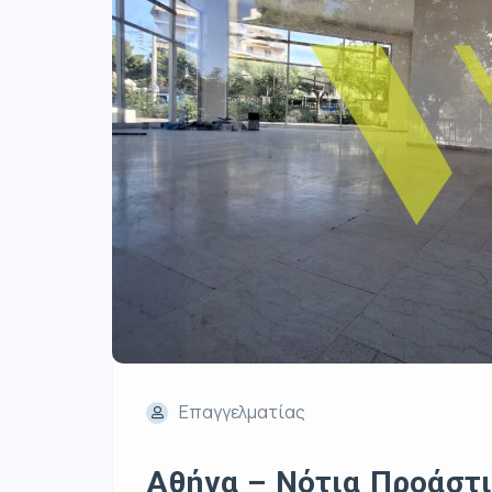
Επαγγελματίας
Αθήνα – Νότια Προάστ