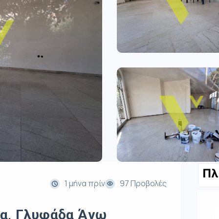
Πλ
1 μήνα πρίν
97 Προβολές
ια, Γλυφάδα Άνω