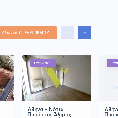
 όλων από LEVEL REALTY
Ενοικίαση
Ενο
Χω
Αθήνα – Νότια
Αθήν
Προάστια, Άλιμος
Προάσ