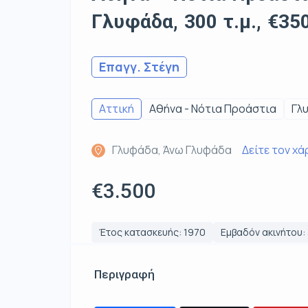
Γλυφάδα, 300 τ.μ., €35
Επαγγ. Στέγη
Αττική
Αθήνα - Νότια Προάστια
Γλ
Γλυφάδα, Άνω Γλυφάδα
Δείτε τον χά
€3.500
Έτος κατασκευής: 1970
Εμβαδόν ακινήτου: 
Περιγραφή