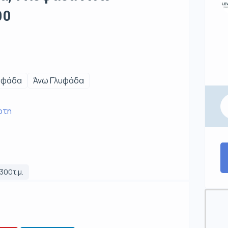
00
υφάδα
Άνω Γλυφάδα
ρτη
300τ.μ.