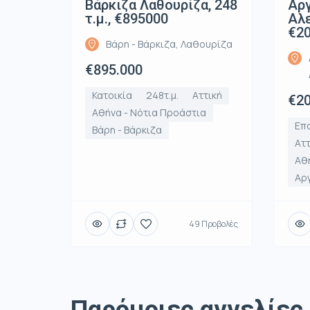
Βάρκιζα Λαθουρίζα, 248
Αρ
τ.μ., €895000
Αλε
€2
Βάρη - Βάρκιζα, Λαθουρίζα
€895.000
Κατοικία
248τ.μ.
Αττική
€20
Αθήνα - Νότια Προάστια
Επα
Βάρη - Βάρκιζα
Αττ
Αθή
Αρ
49 Προβολές