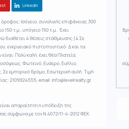
est
LinkedIn
 όροφος: Ισόγειο, συνολικής επιφάνειας 300
ο 150 τ.μ., υπόγειο 150 τ.μ.. Έχει
Βρ
ενώ διαθέτει 4 θέσεις στάθμευσης (4 Σε
ου, ενεργειακό πιστοποιητικό: Δ και τα
είναι: Πολύ καλή, έχει θέα Πλατεία,
ροσόψεως, Φωτεινό, Ευάερο, Ευήλιο,
σύμ
 Σε εμπορικό δρόμο, Εσωτερική αυλή. Τιμή:
ας: 2109924555, email: info@levelrealty.gr,
 είναι απαραίτητη η υπόδειξη της
σας σύμφωνα με τον Ν.4072/11-4-2012 ΦΕΚ