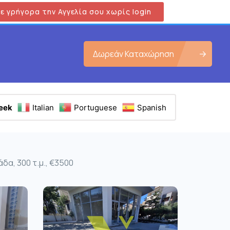
ε γρήγορα την Αγγελία σου χωρίς login
Δωρεάν Καταχώρηση
eek
Italian
Portuguese
Spanish
α, 300 τ.μ., €3500