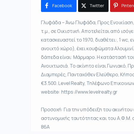
Facebook
Twitter
Pinter
Γλυφάδα – Άνω Γλυφάδα, Προς Ενοικίαση,
τ.μ., σε Οικιστική. Αποτελείται από ισόγει
κατασκευαστεί το 1970, διαθέτει:, 1 wc, 
ανοιχτό χώρο), έχει κουφώματα Αλουμινί
δάπεδα είναι: Μάρμαρο. Η κατάστασή του 
Ανοιχτωσιά. Το ακίνητο είναι Γωνιακό, Π
Διαμπερές, Πανταχόθεν Ελεύθερο, Κήπος,
€3.500. Level Realty, Τηλέφωνο Επικοινωνί
website: https://www.levelrealty.gr
Προσοχή: Για την υπόδειξη του ακινήτου
αστυνομικής ταυτότητας και του Α.Φ.Μ. 
86Α