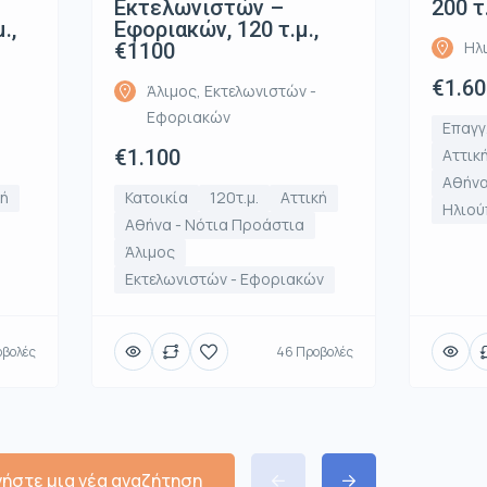
Εκτελωνιστών –
200 τ
.,
Εφοριακών, 120 τ.μ.,
Ηλ
€1100
€1.60
Άλιμος, Εκτελωνιστών -
Εφοριακών
Επαγγ
€1.100
Αττικ
Αθήνα
κή
Κατοικία
120τ.μ.
Αττική
Ηλιού
Αθήνα - Νότια Προάστια
Άλιμος
Εκτελωνιστών - Εφοριακών
οβολές
46 Προβολές
νήστε μια νέα αναζήτηση