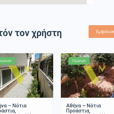
τόν τον χρήστη
Εμφάνιση
Πώληση
Πώληση
να – Νότια
Αθήνα – Νότια
άστια,
Προάστια,