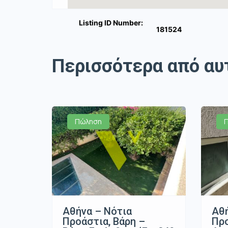
Listing ID Number:
181524
Περισσότερα από αυ
Πώληση
Αθήνα – Νότια
Αθή
Προάστια, Βάρη –
Προ