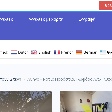
Βάλ
γγελίες
Αγγελίες με χάρτη
Εγγραφή
fied)
Dutch
English
French
German
Gr
παγγ. Στέγη
Αθήνα – Νότια Προάστια, Γλυφάδα Άνω Γλυφάδ