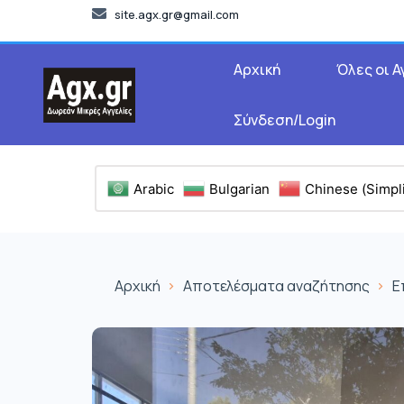
site.agx.gr@gmail.com
Αρχική
Όλες οι Α
Σύνδεση/Login
Arabic
Bulgarian
Chinese (Simpli
Αρχική
Αποτελέσματα αναζήτησης
Ε