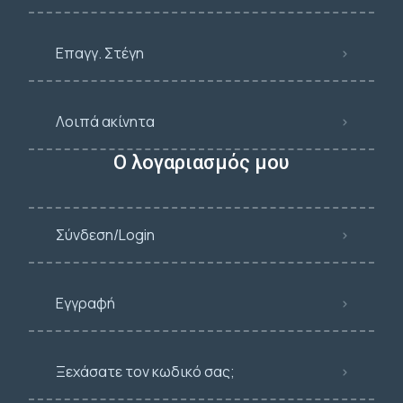
Επαγγ. Στέγη
Λοιπά ακίνητα
Ο λογαριασμός μου
Σύνδεση/Login
Εγγραφή
Ξεχάσατε τον κωδικό σας;