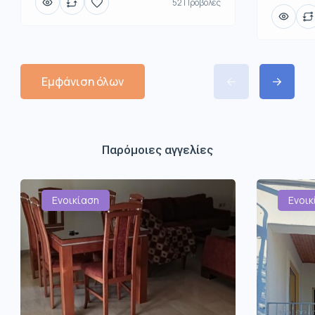
52 Προβολές
Εμφάνιση όλων
Παρόμοιες αγγελίες
Ενοικίαση
Ενοικ