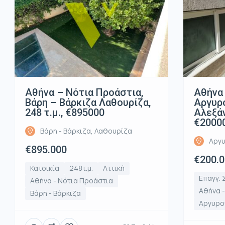
Αθήνα – Νότια Προάστια,
Αθήνα 
Βάρη – Βάρκιζα Λαθουρίζα,
Αργυρ
248 τ.μ., €895000
Αλεξάν
€2000
Βάρη - Βάρκιζα, Λαθουρίζα
Αργυ
€895.000
€200.
Κατοικία
248τ.μ.
Αττική
Επαγγ. 
Αθήνα - Νότια Προάστια
Αθήνα 
Βάρη - Βάρκιζα
Αργυρο