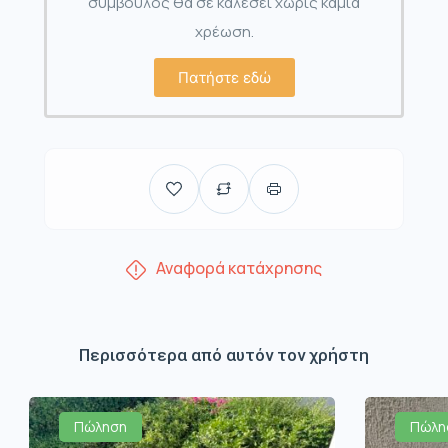
σύμβουλος θα σε καλέσει χωρίς καμία
χρέωση.
Πατήστε εδώ
Αναφορά κατάχρησης
Περισσότερα από αυτόν τον χρήστη
Πώληση
Πώλη