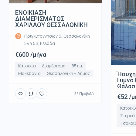
ΕΝΟΙΚΙΑΣΗ
ΔΙΑΜΕΡΙΣΜΑΤΟΣ
ΧΑΡΙΛΑΟΥ ΘΕΣΣΑΛΟΝΙΚΗ
Πριγκιποννήσων 6, Θεσσαλονίκη
544 53, Ελλάδα
€600 /μήνα
Κατοικία
Διαμέρισμα
85τ.μ.
Ήσυχη
Μακεδονία
Θεσσαλονίκη – Δήμος
Γυμνό 
Θάλασ
35 Προβολές
€52 /μ
Κατοικί
Στερεά
Τσακαί