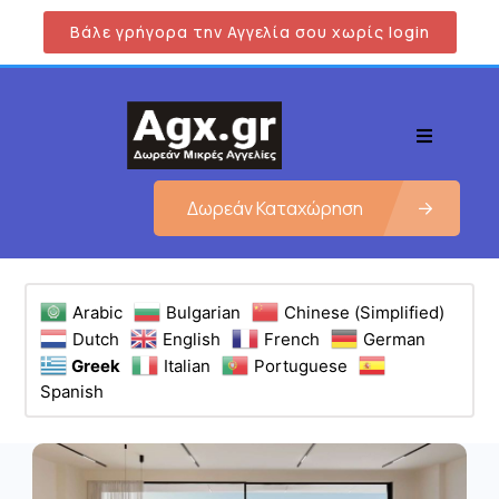
Βάλε γρήγορα την Αγγελία σου χωρίς login
Δωρεάν Καταχώρηση
Arabic
Bulgarian
Chinese (Simplified)
Dutch
English
French
German
Greek
Italian
Portuguese
Spanish