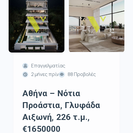
Επαγγελματίας
2 μήνες πρίν
88 Προβολές
Αθήνα – Νότια
Προάστια, Γλυφάδα
Αιξωνή, 226 τ.μ.,
€1650000