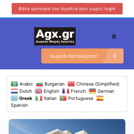
Βάλε γρήγορα την Αγγελία σου χωρίς login
Δωρεάν Καταχώρηση
Arabic
Bulgarian
Chinese (Simplified)
Dutch
English
French
German
Greek
Italian
Portuguese
Spanish