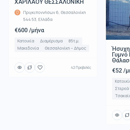
ΧΑΡΙΛΑΟΥ ΘΕΣΣΑΛΟΝΙΚΗ
Πριγκιποννήσων 6, Θεσσαλονίκη
544 53, Ελλάδα
€600 /μήνα
Κατοικία
Διαμέρισμα
85τ.μ.
Ήσυχη
Μακεδονία
Θεσσαλονίκη – Δήμος
Γυμνό 
Θάλασ
42 Προβολές
€52 /μ
Κατοικί
Στερεά
Τσακαί