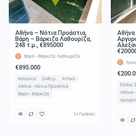
Αθήνα – Νότια Προάστια,
Αθήνα 
Βάρη – Βάρκιζα Λαθουρίζα,
Αργυρ
248 τ.μ., €895000
Αλεξάν
€2000
Βάρη - Βάρκιζα, Λαθουρίζα
Αργυ
€895.000
€200.
Κατοικία
248τ.μ.
Αττική
Επαγγ. 
Αθήνα - Νότια Προάστια
Αθήνα 
Βάρη - Βάρκιζα
Αργυρο
54 Προβολές