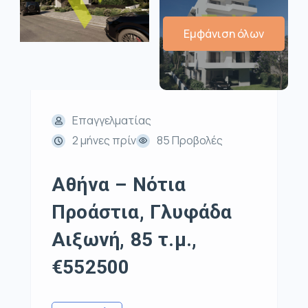
Εμφάνιση όλων
Επαγγελματίας
2 μήνες πρίν
85 Προβολές
Αθήνα – Νότια
Προάστια, Γλυφάδα
Αιξωνή, 85 τ.μ.,
€552500