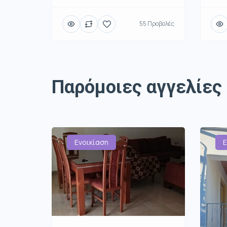
55 Προβολές
Παρόμοιες αγγελίες
Ενοικίαση
Ε