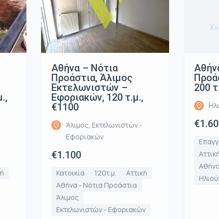
Χω
Αθήνα – Νότια
Αθήν
Προάστια, Άλιμος
Προάσ
Εκτελωνιστών –
200 τ
.,
Εφοριακών, 120 τ.μ.,
Ηλ
€1100
€1.60
Άλιμος, Εκτελωνιστών -
Εφοριακών
Επαγγ
€1.100
Αττικ
Αθήνα
κή
Κατοικία
120τ.μ.
Αττική
Ηλιού
Αθήνα - Νότια Προάστια
Άλιμος
Εκτελωνιστών - Εφοριακών