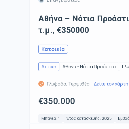
Αθήνα – Νότια Προάστι
τ.μ., €350000
Κατοικία
Αττική
Αθήνα - Νότια Προάστια
Γλ
Γλυφάδα, Τερψιθέα
Δείτε τον χάρτη
€350.000
Μπάνια: 1
Έτος κατασκευής: 2025
Εμβαδ