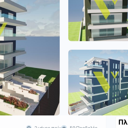
Πλ
2 μήνες πρίν
59 Προβολές