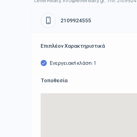
Level Realty, info@levelrealty.gr, Τηλ. 210992
2109924555
Επιπλέον Χαρακτηριστικά
Ενεργειακή κλάση: 1
Τοποθεσία