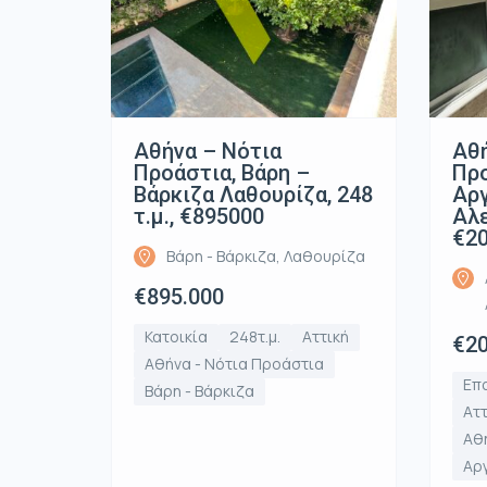
Αθήνα – Νότια
Αθή
Προάστια, Βάρη –
Προ
Βάρκιζα Λαθουρίζα, 248
Αρ
τ.μ., €895000
Αλε
€2
Βάρη - Βάρκιζα, Λαθουρίζα
€895.000
Κατοικία
248τ.μ.
Αττική
€20
Αθήνα - Νότια Προάστια
Επα
Βάρη - Βάρκιζα
Αττ
Αθή
Αρ