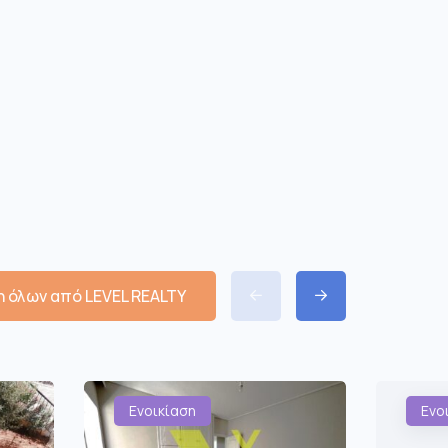
 όλων από LEVEL REALTY
Ενοικίαση
Ενο