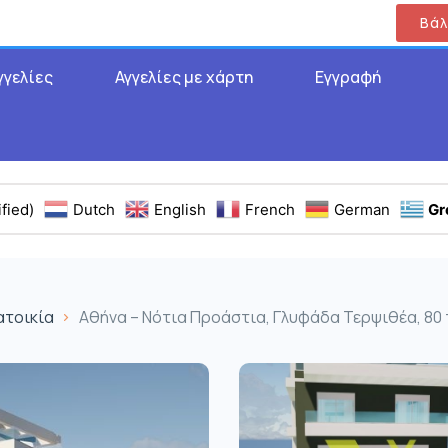
Βάλ
γγελίες
Αγγελίες με χάρτη
Εγγραφή
fied)
Dutch
English
French
German
Gr
ατοικία
Αθήνα – Νότια Προάστια, Γλυφάδα Τερψιθέα, 80 τ