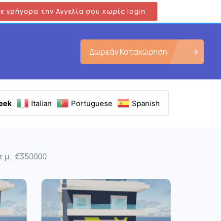
ε γρήγορα την Αγγελία σου χωρίς login
Δωρεάν Καταχώρηση
eek
Italian
Portuguese
Spanish
.μ., €350000