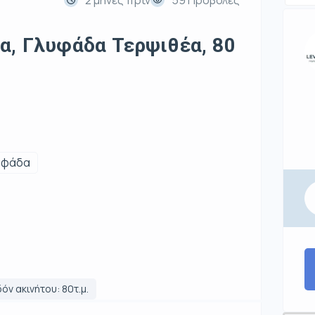
α, Γλυφάδα Τερψιθέα, 80
υφάδα
όν ακινήτου: 80τ.μ.