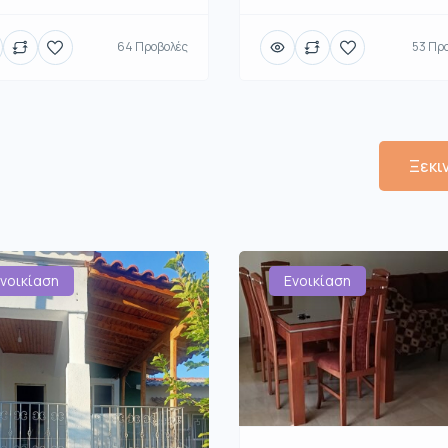
64 Προβολές
53 Πρ
Ξεκι
νοικίαση
Ενοικίαση