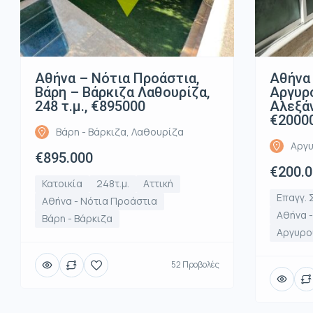
Αθήνα – Νότια Προάστια,
Αθήνα 
Βάρη – Βάρκιζα Λαθουρίζα,
Αργυρ
248 τ.μ., €895000
Αλεξάν
€2000
Βάρη - Βάρκιζα, Λαθουρίζα
Αργυ
€895.000
€200.
Κατοικία
248τ.μ.
Αττική
Επαγγ. 
Αθήνα - Νότια Προάστια
Αθήνα 
Βάρη - Βάρκιζα
Αργυρο
52 Προβολές