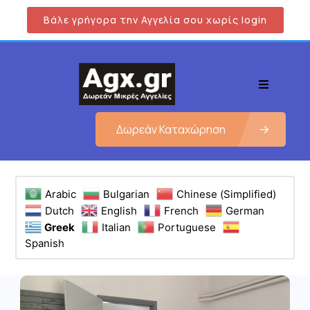
Βάλε γρήγορα την Αγγελία σου χωρίς login
Δωρεάν Καταχώρηση
Arabic
Bulgarian
Chinese (Simplified)
Dutch
English
French
German
Greek
Italian
Portuguese
Spanish