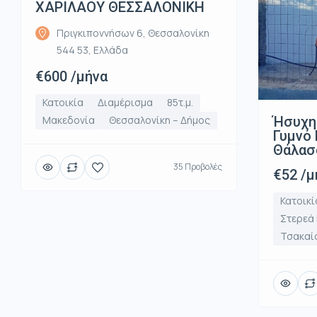
ΧΑΡΙΛΑΟΥ ΘΕΣΣΑΛΟΝΙΚΗ
Πριγκιποννήσων 6, Θεσσαλονίκη
544 53, Ελλάδα
€600 /μήνα
Κατοικία
Διαμέρισμα
85τ.μ.
Ήσυχη
Μακεδονία
Θεσσαλονίκη – Δήμος
Γυμνό 
Θάλασ
35 Προβολές
€52 /μ
Κατοικί
Στερεά
Τσακαί