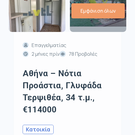
Εμφάνιση όλων
Επαγγελματίας
2 μήνες πρίν
78 Προβολές
Αθήνα – Νότια
Προάστια, Γλυφάδα
Τερψιθέα, 34 τ.μ.,
€114000
Κατοικία