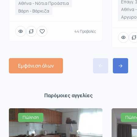
Επαγγ. 
Αθήνα - Νότια Προάστια
Αθήνα 
Βάρη - Βάρκιζα
Αργυρο
44 Προβολές
Εμφάνιση όλων
Παρόμοιες αγγελίες
Πώληση
Πώλη