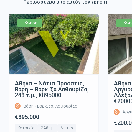
Περισσότερα από αυτόν τον χρήστη
Πώληση
Πώλη
Αθήνα – Νότια Προάστια,
Αθήνα 
Βάρη – Βάρκιζα Λαθουρίζα,
Αργυρ
248 τ.μ., €895000
Αλεξάν
€2000
Βάρη - Βάρκιζα, Λαθουρίζα
Αργυ
€895.000
€200.
Κατοικία
248τ.μ.
Αττική