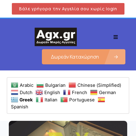
Βάλε γρήγορα την Αγγελία σου χωρίς login
Δωρεάν Καταχώρηση
Arabic
Bulgarian
Chinese (Simplified)
Dutch
English
French
German
Greek
Italian
Portuguese
Spanish