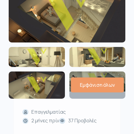
Εμφάνιση όλων
Επαγγελματίας
2 μήνες πρίν
37 Προβολές