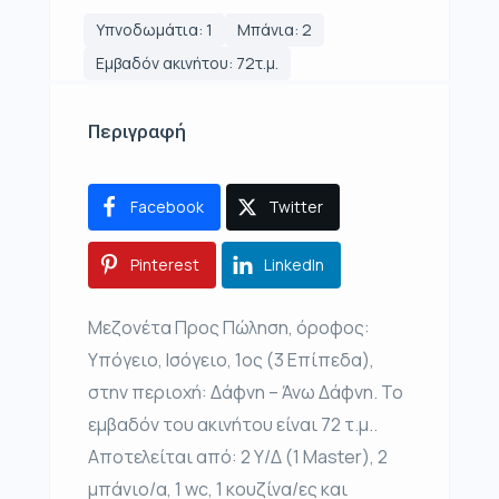
Υπνοδωμάτια: 1
Μπάνια: 2
Εμβαδόν ακινήτου: 72τ.μ.
Περιγραφή
Facebook
Twitter
Pinterest
LinkedIn
Μεζονέτα Προς Πώληση, όροφος:
Υπόγειο, Ισόγειο, 1ος (3 Επίπεδα),
στην περιοχή: Δάφνη – Άνω Δάφνη. Το
εμβαδόν του ακινήτου είναι 72 τ.μ..
Αποτελείται από: 2 Υ/Δ (1 Master), 2
μπάνιο/α, 1 wc, 1 κουζίνα/ες και