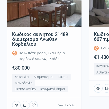
Κωδικος ακινητου 21489
Κωδικό
διαμερισμα Ανωθεν
667 τ.
Κορδελιου
Βούλ
Καλλιπάτειρας 2, Ελευθέριο
€1.400
Κορδελιό 563 34, Ελλάδα
Κατοικί
€80.000
Αθήνα 
Κατοικία
Διαμέρισμα
100τ.μ.
Μακεδονία
Θεσσαλονίκη - Περιφ/κοί δήμοι
144 Προβολές