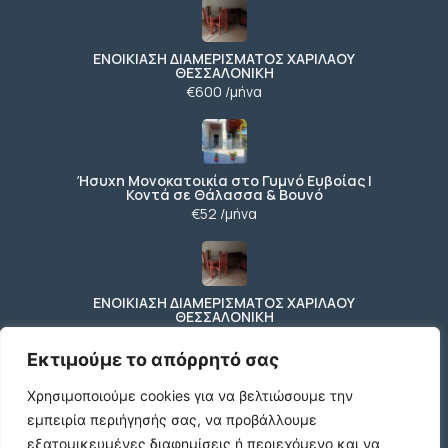
ΕΝΟΙΚΙΑΣΗ ΔΙΑΜΕΡΙΣΜΑΤΟΣ ΧΑΡΙΛΑΟΥ
ΘΕΣΣΑΛΟΝΙΚΗ
€600 /μήνα
Ήσυχη Μονοκατοικία στο Γυμνό Ευβοίας |
Κοντά σε Θάλασσα & Βουνό
€52 /μήνα
ΕΝΟΙΚΙΑΣΗ ΔΙΑΜΕΡΙΣΜΑΤΟΣ ΧΑΡΙΛΑΟΥ
ΘΕΣΣΑΛΟΝΙΚΗ
€600 /μήνα
Εκτιμούμε το απόρρητό σας
Χρησιμοποιούμε cookies για να βελτιώσουμε την
εμπειρία περιήγησής σας, να προβάλλουμε
Κωδικος ακινητου Μ480 καταστημα στον
Ευοσμο
εξατομικευμένες διαφημίσεις ή περιεχόμενο και να