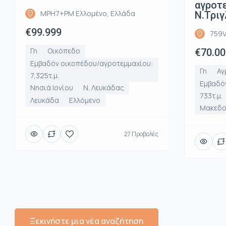
αγροτε
MPH7+PM Ελλομένο, Ελλάδα
Ν.Τριγ
€99.999
759V
Γη
Οικόπεδο
€70.00
Εμβαδόν οικοπέδου/αγροτεμμαχίου:
Γη
Αγ
7,325τ.μ.
Εμβαδό
Νησιά Ιονίου
Ν. Λευκάδας
733τ.μ.
Λευκάδα
Ελλόμενο
Μακεδο
27 Προβολές
Ξεκινήστε μια νέα αναζήτηση