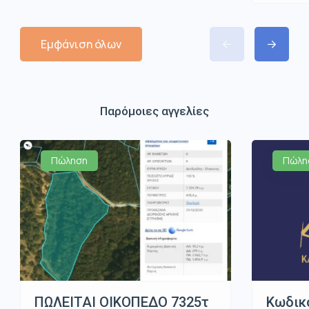
Εμφάνιση όλων
Παρόμοιες αγγελίες
Πώληση
Πώλη
ΠΩΛΕΙΤΑΙ ΟΙΚΟΠΕΔΟ 7325τ
Κωδικ