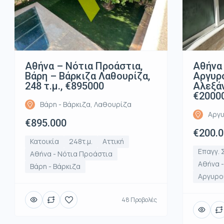
Αθήνα – Νότια Προάστια,
Αθήνα 
Βάρη – Βάρκιζα Λαθουρίζα,
Αργυρ
248 τ.μ., €895000
Αλεξάν
€2000
Βάρη - Βάρκιζα, Λαθουρίζα
Αργυ
€895.000
€200.
Κατοικία
248τ.μ.
Αττική
Επαγγ. 
Αθήνα - Νότια Προάστια
Αθήνα 
Βάρη - Βάρκιζα
Αργυρο
48 Προβολές