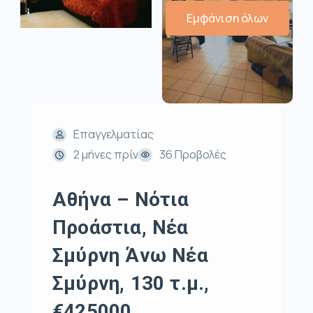
Εμφάνιση όλων
Επαγγελματίας
2 μήνες πρίν
36 Προβολές
Αθήνα – Νότια
Προάστια, Νέα
Σμύρνη Άνω Νέα
Σμύρνη, 130 τ.μ.,
€425000