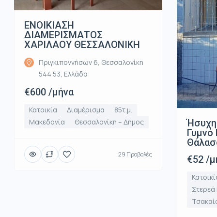
ΕΝΟΙΚΙΑΣΗ
ΔΙΑΜΕΡΙΣΜΑΤΟΣ
ΧΑΡΙΛΑΟΥ ΘΕΣΣΑΛΟΝΙΚΗ
Πριγκιποννήσων 6, Θεσσαλονίκη
544 53, Ελλάδα
€600 /μήνα
Κατοικία
Διαμέρισμα
85τ.μ.
Ήσυχη
Μακεδονία
Θεσσαλονίκη – Δήμος
Γυμνό 
Θάλασ
29 Προβολές
€52 /μ
Κατοικί
Στερεά
Τσακαί