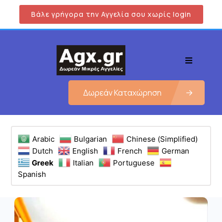
Βάλε γρήγορα την Αγγελία σου χωρίς login
Δωρεάν Καταχώρηση
Arabic
Bulgarian
Chinese (Simplified)
Dutch
English
French
German
Greek
Italian
Portuguese
Spanish