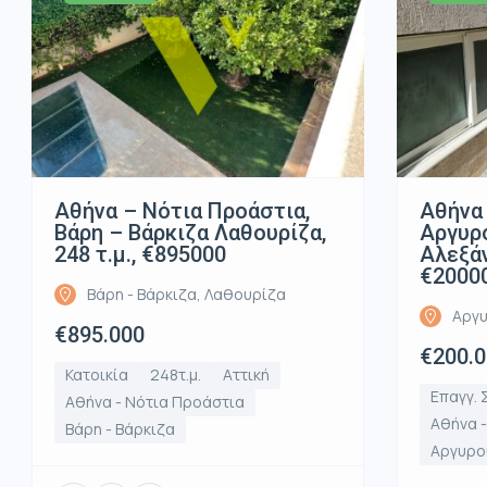
Αθήνα – Νότια Προάστια,
Αθήνα 
Βάρη – Βάρκιζα Λαθουρίζα,
Αργυρ
248 τ.μ., €895000
Αλεξάν
€2000
Βάρη - Βάρκιζα, Λαθουρίζα
Αργυ
€895.000
€200.
Κατοικία
248τ.μ.
Αττική
Επαγγ. 
Αθήνα - Νότια Προάστια
Αθήνα 
Βάρη - Βάρκιζα
Αργυρο