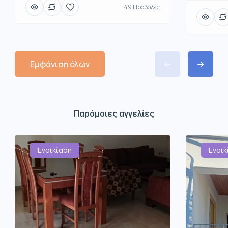
49 Προβολές
Εμφάνιση όλων
Παρόμοιες αγγελίες
Ενοικίαση
Ενοικ