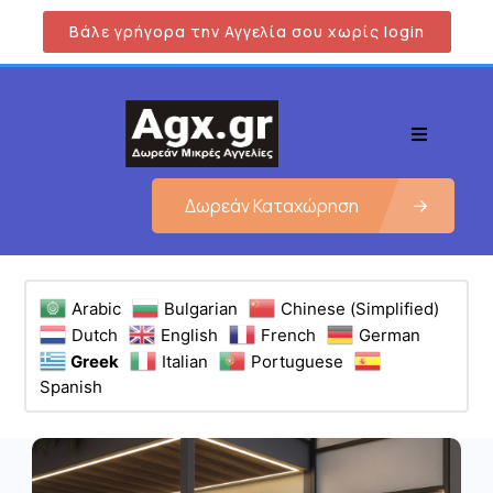
Βάλε γρήγορα την Αγγελία σου χωρίς login
Δωρεάν Καταχώρηση
Arabic
Bulgarian
Chinese (Simplified)
Dutch
English
French
German
Greek
Italian
Portuguese
Spanish