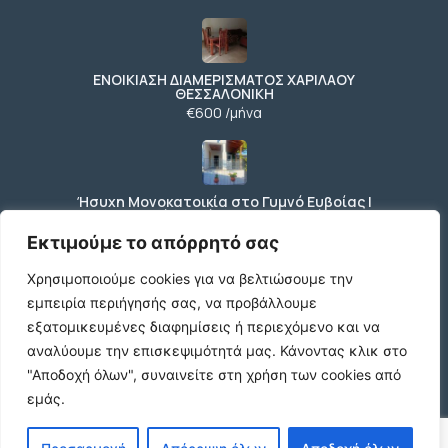
ΕΝΟΙΚΙΑΣΗ ΔΙΑΜΕΡΙΣΜΑΤΟΣ ΧΑΡΙΛΑΟΥ
ΘΕΣΣΑΛΟΝΙΚΗ
€600 /μήνα
Ήσυχη Μονοκατοικία στο Γυμνό Ευβοίας |
Κοντά σε Θάλασσα & Βουνό
€52 /μήνα
Εκτιμούμε το απόρρητό σας
Χρησιμοποιούμε cookies για να βελτιώσουμε την
εμπειρία περιήγησής σας, να προβάλλουμε
ΕΝΟΙΚΙΑΣΗ ΔΙΑΜΕΡΙΣΜΑΤΟΣ ΧΑΡΙΛΑΟΥ
εξατομικευμένες διαφημίσεις ή περιεχόμενο και να
ΘΕΣΣΑΛΟΝΙΚΗ
αναλύουμε την επισκεψιμότητά μας.
Κάνοντας κλικ στο
€600 /μήνα
"Αποδοχή όλων", συναινείτε στη χρήση των cookies από
εμάς.
Κωδικος ακινητου Μ480 καταστημα στον