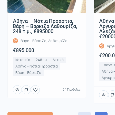
Αθήνα – Νότια Προάστια,
Αθήνα 
Βάρη – Βάρκιζα Λαθουρίζα,
Αργυρ
248 τ.μ., €895000
Αλεξάν
€2000
Βάρη - Βάρκιζα, Λαθουρίζα
Αργυ
€895.000
€200.
Κατοικία
248τ.μ.
Αττική
Επαγγ. 
Αθήνα - Νότια Προάστια
Αθήνα 
Βάρη - Βάρκιζα
Αργυρο
54 Προβολές