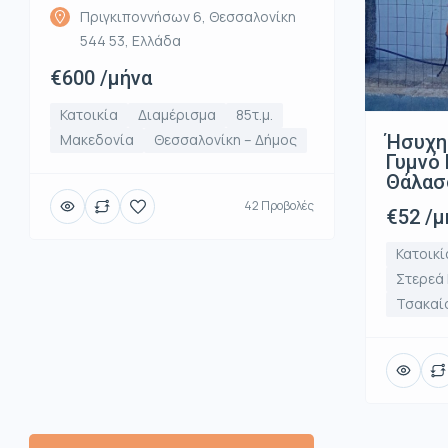
Πριγκιποννήσων 6, Θεσσαλονίκη
544 53, Ελλάδα
€600 /μήνα
Κατοικία
Διαμέρισμα
85τ.μ.
Ήσυχη
Μακεδονία
Θεσσαλονίκη – Δήμος
Γυμνό 
Θάλασ
42 Προβολές
€52 /μ
Κατοικί
Στερεά
Τσακαί