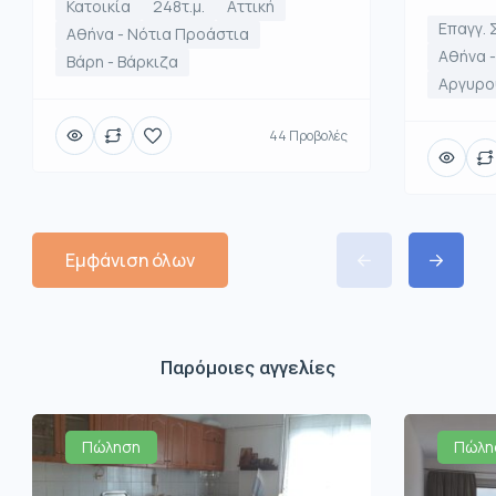
Κατοικία
248τ.μ.
Αττική
Επαγγ. 
Αθήνα - Νότια Προάστια
Αθήνα 
Βάρη - Βάρκιζα
Αργυρο
44 Προβολές
Εμφάνιση όλων
Παρόμοιες αγγελίες
Πώληση
Πώλη