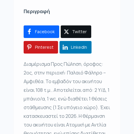
Περιγραφή
Facebook
Twitter
Pinterest
LinkedIn
Διαμέρισμα Προς Πώληση, όροφος:
2ος, στην περιοχή: Παλαιό Φάληρο –
Αμφιθέα. Το εμβαδόν του ακινήτου
είναι 108 τ.μ.. Αποτελείται από: 2 Υ/Δ, 1
μπάνιο/α, 1 wc, ενώ διαθέτει 1 θέσεις
στάθμευσης (1 Σε υπόγειο χώρο). Έχει
κατασκευαστεί το 2026. Η θέρμανση
του ακινήτου είναι Ατομική με Αντλία
θερμότητας, ενώ επίσης διατίθεται