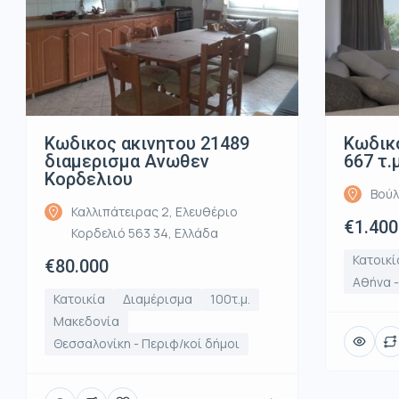
Κωδικος ακινητου 21489
Κωδικό
διαμερισμα Ανωθεν
667 τ.
Κορδελιου
Βούλ
Καλλιπάτειρας 2, Ελευθέριο
€1.400
Κορδελιό 563 34, Ελλάδα
Κατοικί
€80.000
Αθήνα 
Κατοικία
Διαμέρισμα
100τ.μ.
Μακεδονία
Θεσσαλονίκη - Περιφ/κοί δήμοι