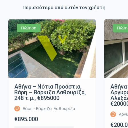
Περισσότερα από αυτόν τον χρήστη
Πώληση
Πώλη
Αθήνα – Νότια Προάστια,
Αθήνα 
Βάρη – Βάρκιζα Λαθουρίζα,
Αργυρ
248 τ.μ., €895000
Αλεξάν
€2000
Βάρη - Βάρκιζα, Λαθουρίζα
Αργυ
€895.000
€200.