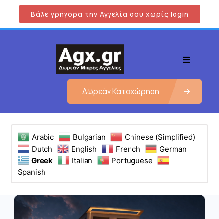
Βάλε γρήγορα την Αγγελία σου χωρίς login
Δωρεάν Καταχώρηση
Arabic
Bulgarian
Chinese (Simplified)
Dutch
English
French
German
Greek
Italian
Portuguese
Spanish