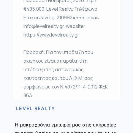
Παράδοση Νοέμβριος 2026. Τιμή:
€485.000. Level Realty, Τηλέφωνο
Επικοινωνίας: 2109924555, email:
info@levelrealty.gr, website:
https://www.levelrealty.gr
Προσοχή: Για την υπόδειξη του
ακινήτου είναι απαραίτητη η
υπόδειξη της αστυνομικής
ταυτότητας και του Α.Φ.Μ. σας
σύμφωνα με τον Ν.4072/11-4-2012 ΦΕΚ
86Α
LEVEL REALTY
Η μακροχρόνια εμπειρία μας στις υπηρεσίες