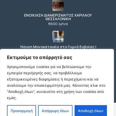
ΕΝΟΙΚΙΑΣΗ ΔΙΑΜΕΡΙΣΜΑΤΟΣ ΧΑΡΙΛΑΟΥ
ΘΕΣΣΑΛΟΝΙΚΗ
€600 /μήνα
Ήσυχη Μονοκατοικία στο Γυμνό Ευβοίας |
Κοντά σε Θάλασσα & Βουνό
€52 /μήνα
Εκτιμούμε το απόρρητό σας
Χρησιμοποιούμε cookies για να βελτιώσουμε την
εμπειρία περιήγησής σας, να προβάλλουμε
ΕΝΟΙΚΙΑΣΗ ΔΙΑΜΕΡΙΣΜΑΤΟΣ ΧΑΡΙΛΑΟΥ
εξατομικευμένες διαφημίσεις ή περιεχόμενο και να
ΘΕΣΣΑΛΟΝΙΚΗ
αναλύουμε την επισκεψιμότητά μας.
Κάνοντας κλικ στο
€600 /μήνα
"Αποδοχή όλων", συναινείτε στη χρήση των cookies από
εμάς.
Κωδικος ακινητου Μ480 καταστημα στον
Προσαρμογή
Απόρριψη όλων
Αποδοχή όλων
Ευοσμο