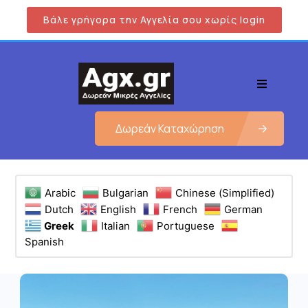
Βάλε γρήγορα την Αγγελία σου χωρίς login
Δωρεάν Καταχώρηση
Arabic
Bulgarian
Chinese (Simplified)
Dutch
English
French
German
Greek
Italian
Portuguese
Spanish