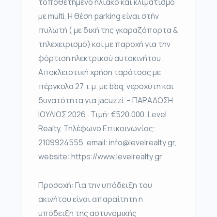
τοποθετημένο ηλιακό και κλιματισμό
με multi, Η θέση parking είναι στήν
πυλωτή ( με δική της γκαραζόπορτα &
τηλεχειρισμό) και με παροχή για την
φόρτιση ηλεκτρικού αυτοκινήτου ,
Αποκλειστική χρήση ταράτσας με
πέργκολα 27 τ.μ. με bbq, νεροχύτη και
δυνατότητα για jacuzzi. – ΠΑΡΑΔΟΣΗ
ΙΟΥΛΙΟΣ 2026 . Τιμή: €520.000. Level
Realty, Τηλέφωνο Επικοινωνίας:
2109924555, email: info@levelrealty.gr,
website: https://www.levelrealty.gr
Προσοχή: Για την υπόδειξη του
ακινήτου είναι απαραίτητη η
υπόδειξη της αστυνομικής