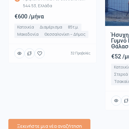
544 53, Ελλάδα
€600 /μήνα
Κατοικία
Διαμέρισμα
85τ.μ.
Ήσυχη
Μακεδονία
Θεσσαλονίκη – Δήμος
Γυμνό 
Θάλασ
32 Προβολές
€52 /μ
Κατοικί
Στερεά
Τσακαί
Ξεκινήστε μια νέα αναζήτηση