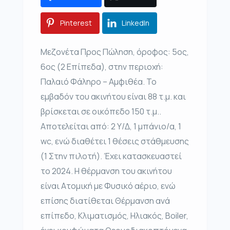
Pinterest
LinkedIn
Μεζονέτα Προς Πώληση, όροφος: 5ος,
6ος (2 Επίπεδα), στην περιοχή:
Παλαιό Φάληρο – Αμφιθέα. Το
εμβαδόν του ακινήτου είναι 88 τ.μ. και
βρίσκεται σε οικόπεδο 150 τ.μ..
Αποτελείται από: 2 Υ/Δ, 1 μπάνιο/α, 1
wc, ενώ διαθέτει 1 θέσεις στάθμευσης
(1 Στην πιλοτή). Έχει κατασκευαστεί
το 2024. Η θέρμανση του ακινήτου
είναι Ατομική με Φυσικό αέριο, ενώ
επίσης διατίθεται Θέρμανση ανά
επίπεδο, Κλιματισμός, Ηλιακός, Boiler,