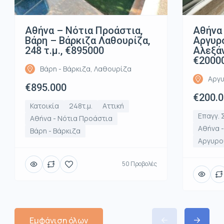
Αθήνα – Νότια Προάστια,
Αθήνα 
Βάρη – Βάρκιζα Λαθουρίζα,
Αργυρ
248 τ.μ., €895000
Αλεξάν
€2000
Βάρη - Βάρκιζα, Λαθουρίζα
Αργυ
€895.000
€200.
Κατοικία
248τ.μ.
Αττική
Επαγγ. 
Αθήνα - Νότια Προάστια
Αθήνα 
Βάρη - Βάρκιζα
Αργυρο
50 Προβολές
Εμφάνιση όλων