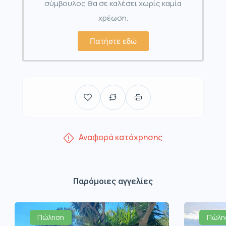
σύμβουλος θα σε καλέσει χωρίς καμία
χρέωση.
Πατήστε εδώ
Αναφορά κατάχρησης
Παρόμοιες αγγελίες
Πώληση
Πώλη