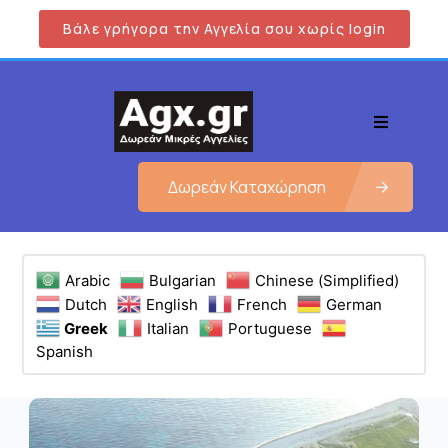
Βάλε γρήγορα την Αγγελία σου χωρίς login
Δωρεάν Καταχώρηση
Arabic
Bulgarian
Chinese (Simplified)
Dutch
English
French
German
Greek
Italian
Portuguese
Spanish