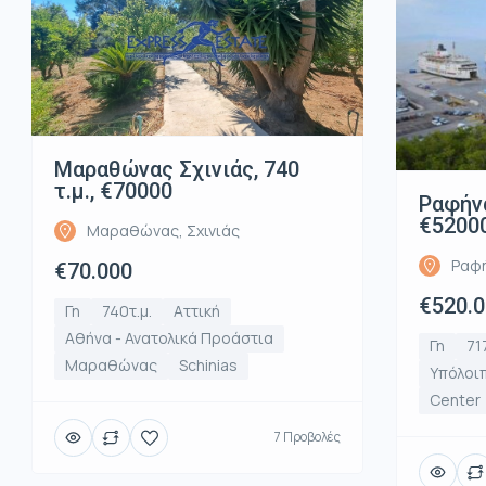
Μαραθώνας Σχινιάς, 740
τ.μ., €70000
Ραφήνα
€5200
Μαραθώνας, Σχινιάς
Ραφή
€70.000
€520.
Γη
740τ.μ.
Αττική
Αθήνα - Ανατολικά Προάστια
Γη
71
Μαραθώνας
Schinias
Υπόλοιπ
Center
7 Προβολές