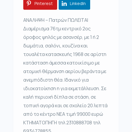
Pinterest
LinkedIn
ΑΝΑΛΗΨΗ – Πατρών ΠΩΛΕΙΤΑΙ
Διαμέρισμα 76τμ κεντρικό 2ος
όροφος ψηλός με ασανσέρ, με 1 ή 2
δωμάτια, σαλόνι, κουζίνα και
τουαλέτα κατασκευής 1968 σε αρίστη
κατάσταση άμεσσα κατοικίσιμο με
ατομική θέρμανση αερίου βεράντα με
ανεμπόδιστη θέα. Ιδανικό για
ιδιοκατοίκηση η για εκμετάλλευση. Σε
καλή περιοχή δίπλα σε στάση, σε
τοπική αγορά και σε σχολείο 20 λεπτά
από το κέντρο ΝΕΑ τιμή 99000 ευρώ
ΚΤΗΜΑΤΟΠΗΓΗ τηλ 2310888708 τηλ
6934778855