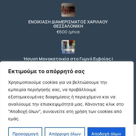
ΕΝΟΙΚΙΑΣΗ ΔΙΑΜΕΡΙΣΜΑΤΟΣ ΧΑΡΙΛΑΟΥ
ΘΕΣΣΑΛΟΝΙΚΗ
€600 /μήνα
Ήσυχη Μονοκατοικία στο Γυμνό Ευβοίας |
Κοντά σε Θάλασσα & Βουνό
€52 /μήνα
Εκτιμούμε το απόρρητό σας
Χρησιμοποιούμε cookies για να βελτιώσουμε την
εμπειρία περιήγησής σας, να προβάλλουμε
ΕΝΟΙΚΙΑΣΗ ΔΙΑΜΕΡΙΣΜΑΤΟΣ ΧΑΡΙΛΑΟΥ
εξατομικευμένες διαφημίσεις ή περιεχόμενο και να
ΘΕΣΣΑΛΟΝΙΚΗ
αναλύουμε την επισκεψιμότητά μας.
Κάνοντας κλικ στο
€600 /μήνα
"Αποδοχή όλων", συναινείτε στη χρήση των cookies από
εμάς.
Κωδικος ακινητου Μ480 καταστημα στον
Προσαρμογή
Απόρριψη όλων
Αποδοχή όλων