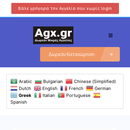
Βάλε γρήγορα την Αγγελία σου χωρίς login
Δωρεάν Καταχώρηση
Arabic
Bulgarian
Chinese (Simplified)
Dutch
English
French
German
Greek
Italian
Portuguese
Spanish
Εμφάνιση όλων