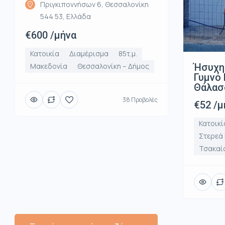
Πριγκιποννήσων 6, Θεσσαλονίκη
544 53, Ελλάδα
€600 /μήνα
Κατοικία
Διαμέρισμα
85τ.μ.
Ήσυχη
Μακεδονία
Θεσσαλονίκη – Δήμος
Γυμνό 
Θάλασ
38 Προβολές
€52 /μ
Κατοικί
Στερεά
Τσακαί