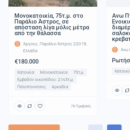
Μονοκατοικία, 75τ.μ. στο
Ανω Π
Παράλιο Άστρος, σε
Ενοικι
απόσταση λίγα μόλις μέτρα
διαμέρ
από την θάλασσα
σαλοκο
κρεβα
Άργους, Παράλιο Άστρος 220 19,
Ανω 
Ελλάδα
Ρωτήστ
€180.000
Κατοικί
Κατοικία
Μονοκατοικία
75τ.μ.
Εμβαδόν οικοπέδου: 2,143τ.μ.
Πελοπόννησος
Αρκαδία
76 Προβολές