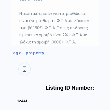
Η μεσιτική αμοιβή για τις μισθώσεις
είναι ένα μίσθωμα + Φ.Π.Α με ελάχιστη
αμοιβή 150€+ Φ.Π.Α. Για τις πωλήσεις
η μεσιτική αμοιβή είναι 2% + Φ.Π.Α με
ελάχιστη αμοιβή 1000€ + Φ.Π.Α.
agx - property
Listing ID Number:
12441