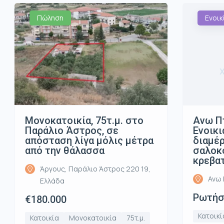
Πώληση
Ενοικ
Μονοκατοικία, 75τ.μ. στο
Ανω Π
Παράλιο Άστρος, σε
Ενοικι
απόσταση λίγα μόλις μέτρα
διαμέρ
από την θάλασσα
σαλοκο
κρεβα
Άργους, Παράλιο Άστρος 220 19,
Ανω 
Ελλάδα
Ρωτήστ
€180.000
Κατοικί
Κατοικία
Μονοκατοικία
75τ.μ.