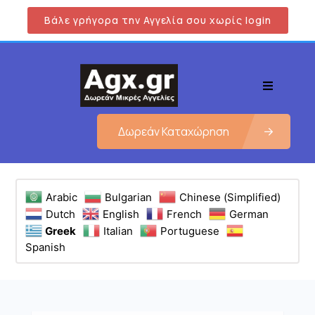
Βάλε γρήγορα την Αγγελία σου χωρίς login
Δωρεάν Καταχώρηση
Arabic
Bulgarian
Chinese (Simplified)
Dutch
English
French
German
Greek
Italian
Portuguese
Spanish