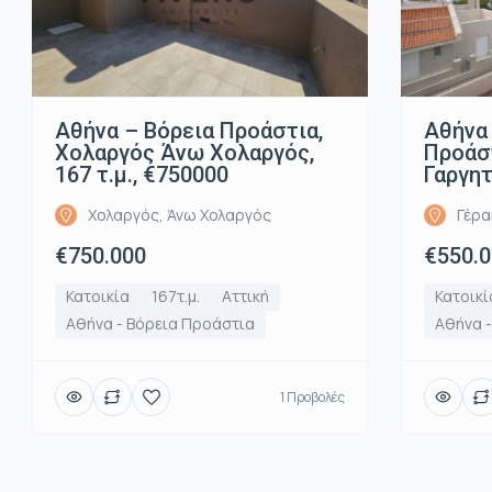
Αθήνα – Βόρεια Προάστια,
Αθήνα
Χολαργός Άνω Χολαργός,
Προάσ
167 τ.μ., €750000
Γαργητ
Χολαργός, Άνω Χολαργός
Γέρα
€750.000
€550.
Κατοικία
167τ.μ.
Αττική
Κατοικί
Αθήνα - Βόρεια Προάστια
Αθήνα -
1 Προβολές