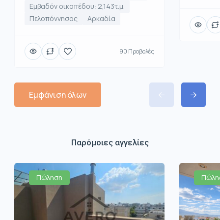
Εμβαδόν οικοπέδου: 2,143τ.μ.
Πελοπόννησος
Αρκαδία
90 Προβολές
Εμφάνιση όλων
Παρόμοιες αγγελίες
Πώληση
Πώλη