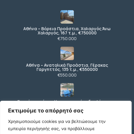
Αθήνα – Βόρεια Προάστια, Χολαργός Άνω
Χολαργός, 167 τ.μ., €750000
€750.000
Αθήνα – Ανατολικά Προάστια, Γέρακας
Γαργηττός, 135 τ.μ., €550000
€550.000
Ενοικίαση χώρου Υγειονομικού ενδιαφέροντος
€1.500 /μήνα
Εκτιμούμε το απόρρητό σας
Χρησιμοποιούμε cookies για να βελτιώσουμε την
εμπειρία περιήγησής σας, να προβάλλουμε
Πωλείται οικόπεδο 255τμ