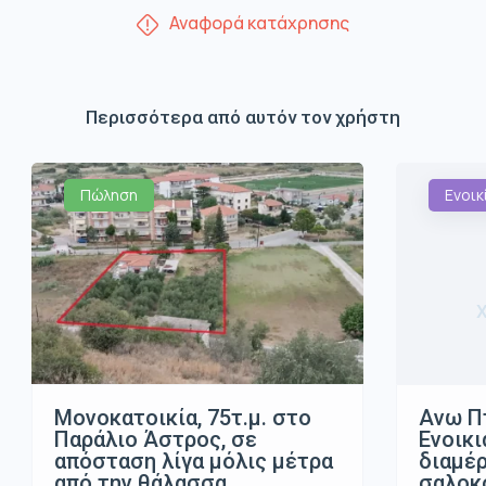
Αναφορά κατάχρησης
Περισσότερα από αυτόν τον χρήστη
Πώληση
Ενοικ
Μονοκατοικία, 75τ.μ. στο
Ανω Π
Παράλιο Άστρος, σε
Ενοικι
απόσταση λίγα μόλις μέτρα
διαμέρ
από την θάλασσα
σαλοκο