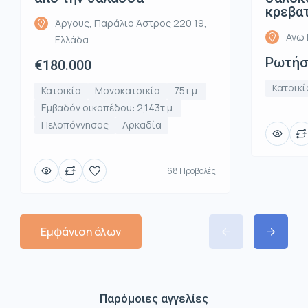
κρεβα
Άργους, Παράλιο Άστρος 220 19,
Ανω 
Ελλάδα
Ρωτήστ
€180.000
Κατοικί
Κατοικία
Μονοκατοικία
75τ.μ.
Εμβαδόν οικοπέδου: 2,143τ.μ.
Πελοπόννησος
Αρκαδία
68 Προβολές
Εμφάνιση όλων
Παρόμοιες αγγελίες