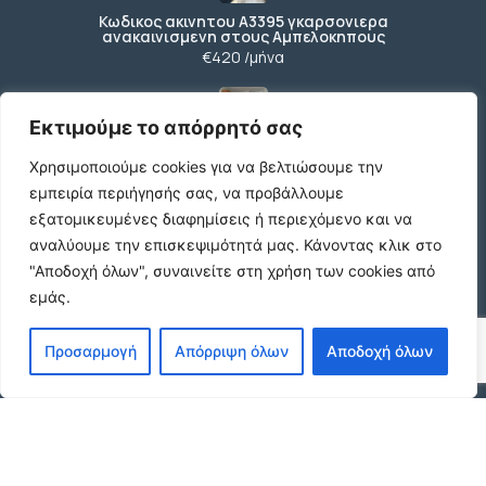
Κωδικος ακινητου Α3395 γκαρσονιερα
ανακαινισμενη στους Αμπελοκηπους
€420 /μήνα
Εκτιμούμε το απόρρητό σας
Κωδικος ακινητου Β4104 διαμερισμα στους
Χρησιμοποιούμε cookies για να βελτιώσουμε την
Αμπελοκηπους
€550 /μήνα
εμπειρία περιήγησής σας, να προβάλλουμε
εξατομικευμένες διαφημίσεις ή περιεχόμενο και να
αναλύουμε την επισκεψιμότητά μας.
Κάνοντας κλικ στο
"Αποδοχή όλων", συναινείτε στη χρήση των cookies από
Κωδικος ακινητου 21490 διαμερισμα στην
εμάς.
Ν.Πολιτεια Ευοσμου
€169.000
Προσαρμογή
Απόρριψη όλων
Αποδοχή όλων
Κωδικος ακινητου 21489 διαμερισμα Ανωθεν
Κορδελιου
€80.000