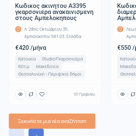
Κωδικ
Κωδικος ακινητου Α3395
διαμε
γκαρσονιερα ανακαινισμενη
Αμπελ
στους Αμπελοκηπους
Λεωφ
Λ. 28ης Οκτωβρίου 35,
Αμπε
Αμπελόκηποι 561 23, Ελλάδα
€550 /
€420 /μήνα
Κατοικί
Κατοικία
Studio/Γκαρσονιέρα
Μακεδο
60τ.μ.
Μακεδονία
Θεσσαλο
Θεσσαλονίκη - Περιφ/κοί δήμοι
137 Προβολές
Ξεκινήστε μια νέα αναζήτηση