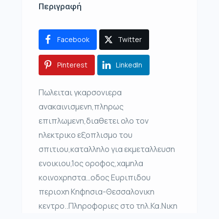
Περιγραφή
Facebook
Twitter
Pinterest
LinkedIn
Πωλειται γκαρσονιερα
ανακαινισμενη,πληρως
επιπλωμενη,διαθετει ολο τον
ηλεκτρικο εξοπλισμο του
σπιτιου,καταλληλο για εκμεταλλευση
ενοικιου,1ος οροφος,χαμηλα
κοινοχρηστα…οδος Ευριπιδου
περιοχη Κηφησια-Θεσσαλονικη
κεντρο..Πληροφοριες στο τηλ.Κα.Νικη