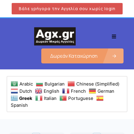
Βάλε γρήγορα την Αγγελία σου χωρίς login
Δωρεάν Καταχώρηση
Arabic
Bulgarian
Chinese (Simplified)
Dutch
English
French
German
Greek
Italian
Portuguese
Spanish