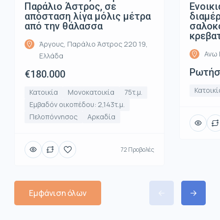
Παράλιο Άστρος, σε
Ενοικι
απόσταση λίγα μόλις μέτρα
διαμέρ
από την θάλασσα
σαλοκο
κρεβα
Άργους, Παράλιο Άστρος 220 19,
Ανω 
Ελλάδα
Ρωτήστ
€180.000
Κατοικί
Κατοικία
Μονοκατοικία
75τ.μ.
Εμβαδόν οικοπέδου: 2,143τ.μ.
Πελοπόννησος
Αρκαδία
72 Προβολές
Εμφάνιση όλων