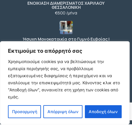
ΕΝΟΙΚΙΑΣΗ ΔΙΑΜΕΡΙΣΜΑΤΟΣ ΧΑΡΙΛΑΟΥ
ΘΕΣΣΑΛΟΝΙΚΗ
€600 /μήνα
Ήσυχη Μονοκατοικία στο Γυμνό Ευβοίας |
Κοντά σε Θάλασσα & Βουνό
€52 /μήνα
Εκτιμούμε το απόρρητό σας
Χρησιμοποιούμε cookies για να βελτιώσουμε την
εμπειρία περιήγησής σας, να προβάλλουμε
ΕΝΟΙΚΙΑΣΗ ΔΙΑΜΕΡΙΣΜΑΤΟΣ ΧΑΡΙΛΑΟΥ
εξατομικευμένες διαφημίσεις ή περιεχόμενο και να
ΘΕΣΣΑΛΟΝΙΚΗ
αναλύουμε την επισκεψιμότητά μας.
Κάνοντας κλικ στο
€600 /μήνα
"Αποδοχή όλων", συναινείτε στη χρήση των cookies από
εμάς.
Κωδικος ακινητου Μ480 καταστημα στον
Προσαρμογή
Απόρριψη όλων
Αποδοχή όλων
Ευοσμο
€500 /μήνα