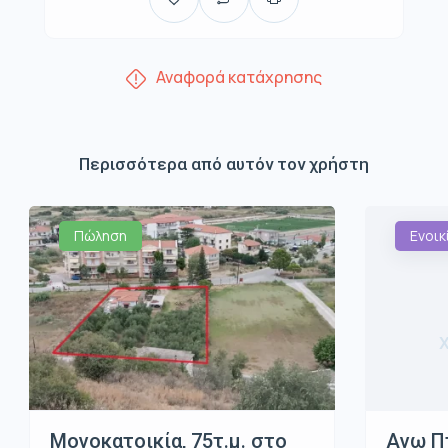
Αναφορά κατάχρησης
Περισσότερα από αυτόν τον χρήστη
Πώληση
Ενοικ
Μονοκατοικία, 75τ.μ. στο
Ανω Π