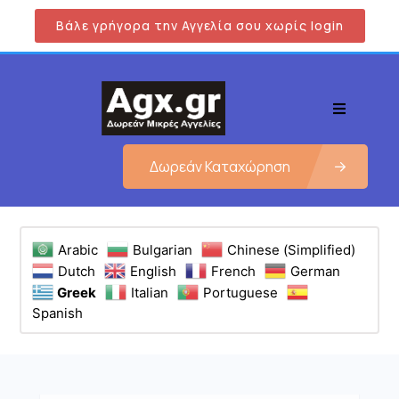
Βάλε γρήγορα την Αγγελία σου χωρίς login
Δωρεάν Καταχώρηση
Arabic
Bulgarian
Chinese (Simplified)
Dutch
English
French
German
Greek
Italian
Portuguese
Spanish
Εμφάνιση όλων