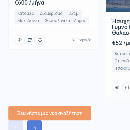
€600 /μήνα
Κατοικία
Διαμέρισμα
85τ.μ.
Ήσυχη
Μακεδονία
Θεσσαλονίκη – Δήμος
Γυμνό 
Θάλασ
31 Προβολές
€52 /μ
Κατοικί
Στερεά
Τσακαί
Ξεκινήστε μια νέα αναζήτηση