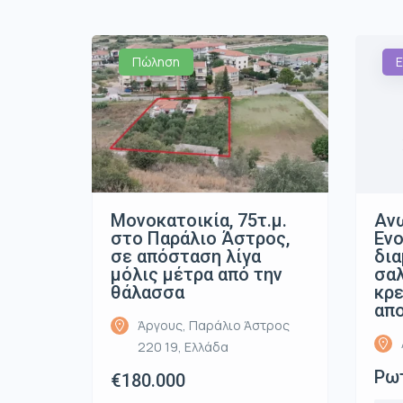
Πώληση
Ε
Μονοκατοικία, 75τ.μ.
Ανω
στο Παράλιο Άστρος,
Ενο
σε απόσταση λίγα
δια
μόλις μέτρα από την
σαλ
θάλασσα
κρε
απ
Άργους, Παράλιο Άστρος
220 19, Ελλάδα
Ρωτ
€180.000