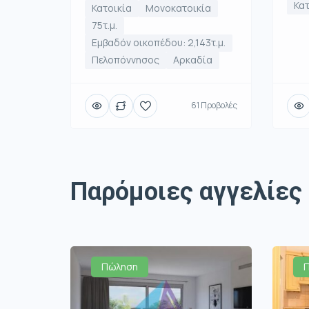
Κατ
Κατοικία
Μονοκατοικία
75τ.μ.
Εμβαδόν οικοπέδου: 2,143τ.μ.
Πελοπόννησος
Αρκαδία
61 Προβολές
Παρόμοιες αγγελίες
Πώληση