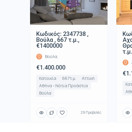
Κωδικός: 2347738 ,
Κωδ
Βούλα , 667 τ.μ.,
Αχ
€1400000
Θρα
τ.μ
Βούλα,
€1.400.000
€1.
Κατοικία
667τ.μ.
Αττική
Κατ
Αθήνα - Νότια Προάστια
Αθή
Βούλα
29 Προβολές