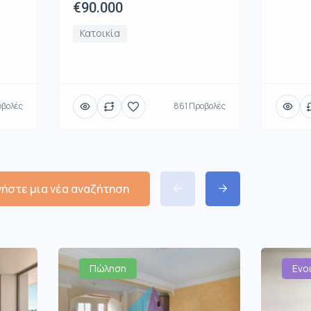
€90.000
Κατοικία
οβολές
861 Προβολές
νήστε μια νέα αναζήτηση
Πώληση
Ενο