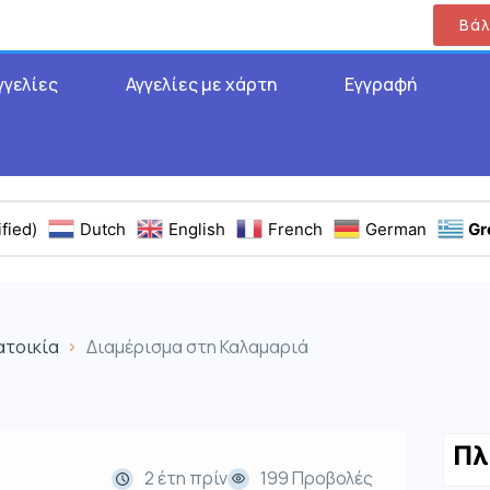
Βάλ
γγελίες
Αγγελίες με χάρτη
Εγγραφή
fied)
Dutch
English
French
German
Gr
ατοικία
Διαμέρισμα στη Καλαμαριά
Πλ
2 έτη πρίν
199 Προβολές