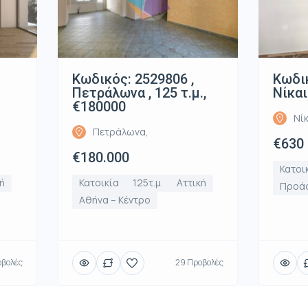
Κωδικός: 2529806 ,
Κωδικ
Πετράλωνα , 125 τ.μ.,
Νίκαι
€180000
Νίκ
Πετράλωνα,
€630
€180.000
Κατοι
ή
Κατοικία
125τ.μ.
Αττική
Προάσ
Αθήνα – Κέντρο
οβολές
29 Προβολές