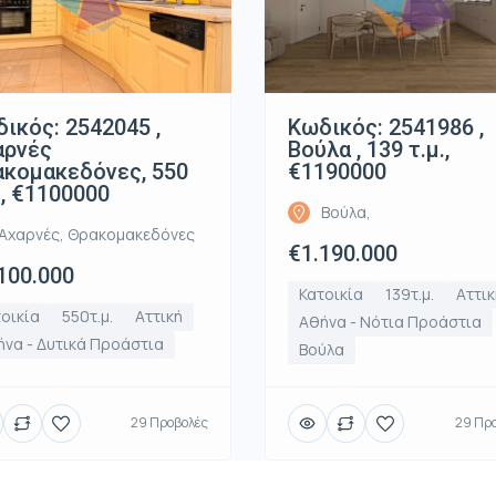
ικός: 2542045 ,
Κωδικός: 2541986 ,
αρνές
Βούλα , 139 τ.μ.,
κομακεδόνες, 550
€1190000
., €1100000
Βούλα,
Αχαρνές, Θρακομακεδόνες
€1.190.000
100.000
Κατοικία
139τ.μ.
Αττικ
οικία
550τ.μ.
Αττική
Αθήνα - Νότια Προάστια
να - Δυτικά Προάστια
Βούλα
29 Προβολές
29 Πρ