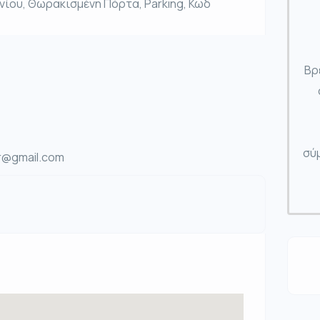
ίου, Θωρακισμένη Πόρτα, Parking, Κωδ
Βρ
σύμ
gr@gmail.com