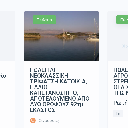
Πώληση
Πώλ
α
Χω
ΠΩΛΕΙΤΑΙ
ΠΩΛΕ
ΝΕΟΚΛΑΣΣΙΚΗ
είο
ΑΓΡΟ
ΤΡΙΦΑΤΣΗ ΚΑΤΟΙΚΙΑ,
ΣΤΡΕ
ΠΑΛΙΟ
ΘΕΑ 
ΚΑΠΕΤΑΝΟΣΠΙΤΟ,
ΤΗΣ 
ΑΠΟΤΕΛΟΥΜΕΝΟ ΑΠΟ
Ρωτή
ΔΥΟ ΟΡΟΦΟΥΣ 92τμ
ΕΚΑΣΤΟΣ
Γη
Οινούσσες