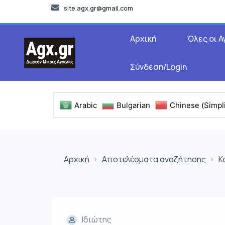
site.agx.gr@gmail.com
Αρχική
Όλες οι Α
Σύνδεση/Login
Arabic
Bulgarian
Chinese (Simpli
Αρχική
Αποτελέσματα αναζήτησης
Κ
Ιδιώτης