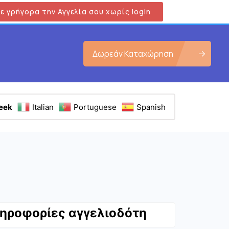
ε γρήγορα την Αγγελία σου χωρίς login
Δωρεάν Καταχώρηση
eek
Italian
Portuguese
Spanish
Εμφάνιση όλων των φωτογραφιών
ηροφορίες αγγελιοδότη