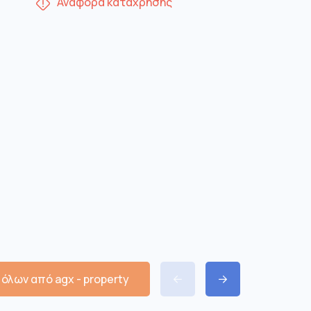
Αναφορά κατάχρησης
όλων από agx - property