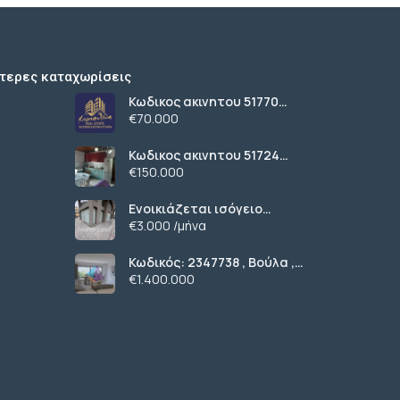
τερες καταχωρίσεις
Κωδικος ακινητου 51770
αγροτεμαχιο στην παραλια
€70.000
Ν.Τριγλιας
Κωδικος ακινητου 51724
οικοπεδο με κτισμα Ανωθεν
€150.000
περιφερειακου στον
Ευοσμο
Ενοικιάζεται ισόγειο
κατάστημα 200 τ.μ. με 197
€3.000 /μήνα
τ.μ. εξωτερικό χώρο
ΚΩΔ4270
Κωδικός: 2347738 , Βούλα ,
667 τ.μ., €1400000
€1.400.000