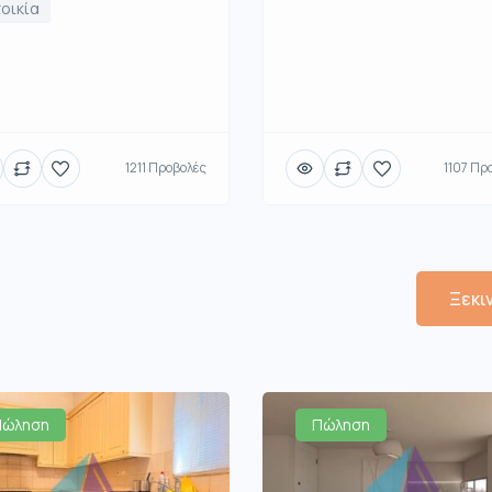
οικία
1211 Προβολές
1107 Πρ
Ξεκι
Πώληση
Πώληση