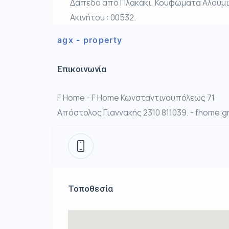
Δάπεδο από Πλακάκι, Κουφώματα Αλουμιν
Ακινήτου : 00532.
agx - property
Επικοινωνία
F Home - F Home Κωνσταντινουπόλεως 71
Απόστολος Γιαννακής 2310 811039. - fhome.
Τοποθεσία