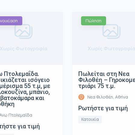
νοικίαση
Πώληση
Χωρίς Φωτογραφία
Χωρίς Φωτογραφί
 Πτολεμαΐδα.
Πωλείται στη Νεα
ικιάζεται ισόγειο
Φιλοθέη – Γηροκομ
μέρισμα 55 τ.μ, με
τριάρι 75 τ.μ.
οκουζίνα, μπάνιο,
Νεα Φιλοθέη, Αθήνα
βατοκάμαρα και
οθήκη
Ρωτήστε για τιμή
Ανω Πτολεμαΐδα
Κατοικία
ήστε για τιμή