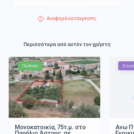
Αναφορά κατάχρησης
Περισσότερα από αυτόν τον χρήστη
Πώληση
Ενοικ
Μονοκατοικία, 75τ.μ. στο
Ανω Π
Παράλιο Άστρος, σε
Ενοικι