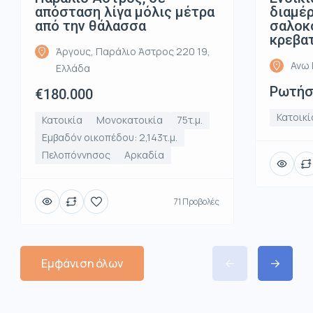
απόσταση λίγα μόλις μέτρα
διαμέρ
από την θάλασσα
σαλοκο
κρεβα
Άργους, Παράλιο Άστρος 220 19,
Ανω 
Ελλάδα
Ρωτήστ
€180.000
Κατοικί
Κατοικία
Μονοκατοικία
75τ.μ.
Εμβαδόν οικοπέδου: 2,143τ.μ.
Πελοπόννησος
Αρκαδία
71 Προβολές
Εμφάνιση όλων