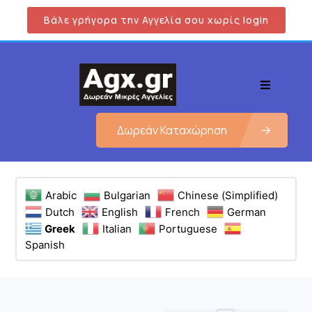
Βάλε γρήγορα την Αγγελία σου χωρίς login
Δωρεάν Καταχώρηση
Arabic
Bulgarian
Chinese (Simplified)
Dutch
English
French
German
Greek
Italian
Portuguese
Spanish