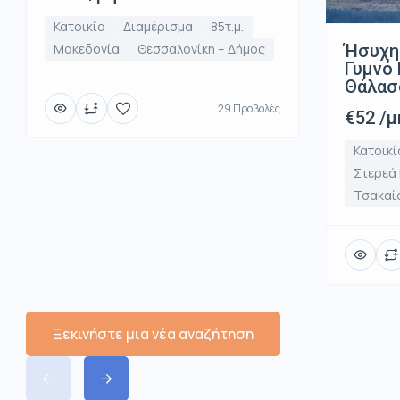
Κατοικία
Διαμέρισμα
85τ.μ.
Ήσυχη
Μακεδονία
Θεσσαλονίκη – Δήμος
Γυμνό 
Θάλασ
29 Προβολές
€52 /μ
Κατοικί
Στερεά
Τσακαί
Ξεκινήστε μια νέα αναζήτηση