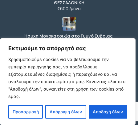
ΘΕΣΣΑΛΟΝΙΚΗ
€600 /μήνα
Ήσυχη Μονοκατοικία στο Γυμνό Ευβοίας |
Κοντά σε Θάλασσα & Βουνό
€52 /μήνα
Εκτιμούμε το απόρρητό σας
Χρησιμοποιούμε cookies για να βελτιώσουμε την
εμπειρία περιήγησής σας, να προβάλλουμε
ΕΝΟΙΚΙΑΣΗ ΔΙΑΜΕΡΙΣΜΑΤΟΣ ΧΑΡΙΛΑΟΥ
εξατομικευμένες διαφημίσεις ή περιεχόμενο και να
ΘΕΣΣΑΛΟΝΙΚΗ
αναλύουμε την επισκεψιμότητά μας.
Κάνοντας κλικ στο
€600 /μήνα
"Αποδοχή όλων", συναινείτε στη χρήση των cookies από
εμάς.
Κωδικος ακινητου Μ480 καταστημα στον
Προσαρμογή
Απόρριψη όλων
Αποδοχή όλων
Ευοσμο
€500 /μήνα