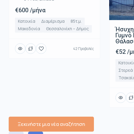
€600 /μήνα
Κατοικία
Διαμέρισμα
85τ.μ.
Ήσυχη
Μακεδονία
Θεσσαλονίκη – Δήμος
Γυμνό 
Θάλασ
42 Προβολές
€52 /μ
Κατοικί
Στερεά
Τσακαί
Ξεκινήστε μια νέα αναζήτηση