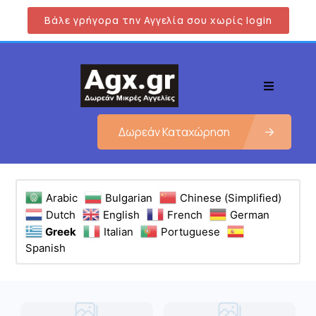
Βάλε γρήγορα την Αγγελία σου χωρίς login
Δωρεάν Καταχώρηση
Arabic
Bulgarian
Chinese (Simplified)
Dutch
English
French
German
Greek
Italian
Portuguese
Spanish