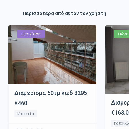
Περισσότερα από αυτόν τον χρήστη
Ενοικίαση
Πώλη
Διαμερισμα 60τμ κωδ 3295
Διαμε
€460
€168.
Κατοικία
Κατοικί