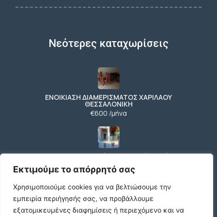
Νεότερες καταχωρίσεις
ΕΝΟΙΚΙΑΣΗ ΔΙΑΜΕΡΙΣΜΑΤΟΣ ΧΑΡΙΛΑΟΥ
ΘΕΣΣΑΛΟΝΙΚΗ
€600 /μήνα
Ήσυχη Μονοκατοικία στο Γυμνό Ευβοίας |
Κοντά σε Θάλασσα & Βουνό
Εκτιμούμε το απόρρητό σας
€52 /μήνα
Χρησιμοποιούμε cookies για να βελτιώσουμε την
εμπειρία περιήγησής σας, να προβάλλουμε
εξατομικευμένες διαφημίσεις ή περιεχόμενο και να
ΕΝΟΙΚΙΑΣΗ ΔΙΑΜΕΡΙΣΜΑΤΟΣ ΧΑΡΙΛΑΟΥ