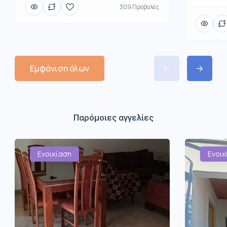
309 Προβολές
Εμφάνιση όλων
Παρόμοιες αγγελίες
Ενοικίαση
Ενοικ