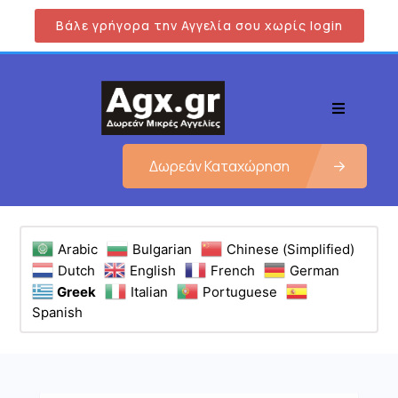
Βάλε γρήγορα την Αγγελία σου χωρίς login
Δωρεάν Καταχώρηση
Arabic
Bulgarian
Chinese (Simplified)
Dutch
English
French
German
Greek
Italian
Portuguese
Spanish
Εμφάνιση όλων