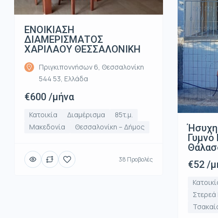
ΕΝΟΙΚΙΑΣΗ
ΔΙΑΜΕΡΙΣΜΑΤΟΣ
ΧΑΡΙΛΑΟΥ ΘΕΣΣΑΛΟΝΙΚΗ
Πριγκιποννήσων 6, Θεσσαλονίκη
544 53, Ελλάδα
€600 /μήνα
Κατοικία
Διαμέρισμα
85τ.μ.
Ήσυχη
Μακεδονία
Θεσσαλονίκη – Δήμος
Γυμνό 
Θάλασ
38 Προβολές
€52 /μ
Κατοικί
Στερεά
Τσακαί