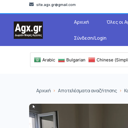
site.agx.gr@gmail.com
Αρχική
Όλες οι Α
Σύνδεση/Login
Arabic
Bulgarian
Chinese (Simpli
Αρχική
Αποτελέσματα αναζήτησης
Κ