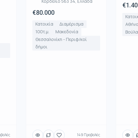
Κορδελιό 563 34, Ελλάδα
€1.40
€80.000
Κατοι
Κατοικία
Διαμέρισμα
Αθήνα
100τ.μ.
Μακεδονία
Βούλα
Θεσσαλονίκη - Περιφ/κοί
δήμοι
οβολές
149 Προβολές