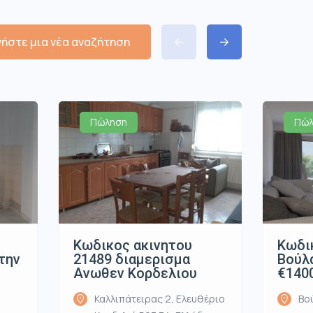
νήστε μια νέα αναζήτηση
Πώληση
Πώλ
Κωδικος ακινητου
Κωδικ
την
21489 διαμερισμα
Βούλα
υ
Ανωθεν Κορδελιου
€140
Καλλιπάτειρας 2, Ελευθέριο
Βο