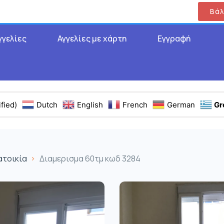
Βάλ
γγελίες
Αγγελίες με χάρτη
Εγγραφή
fied)
Dutch
English
French
German
Gr
ατοικία
Διαμερισμα 60τμ κωδ 3284