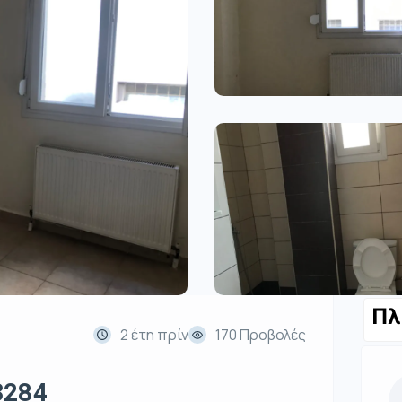
Πλ
2 έτη πρίν
170 Προβολές
3284