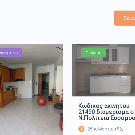
Ξεκι
νοικίαση
Πώληση
Κωδικος ακινητου
21490 διαμερισμα σ
Ν.Πολιτεια Ευοσμο
25ης Μαρτίου 52,