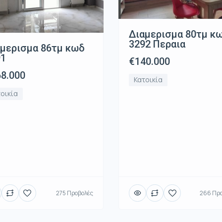
Διαμερισμα 80τμ κ
3292 Περαια
μερισμα 86τμ κωδ
91
€140.000
8.000
Κατοικία
οικία
275 Προβολές
266 Προ