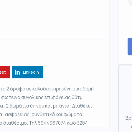
est
LinkedIn
στο 2 όροφο σε καλοδιατηρημένη οικοδομή
 φωτεινο συνολικης επιφάνειας 60τμ. .
α , 2 δωμάτια ύπνου και μπάνιο . Διαθέτει
α . ασφαλείας ,συνθετικά κουφώματα.
Βρ
εσα διαθέσιμο. Τηλ 6944967074 κωδ 3284