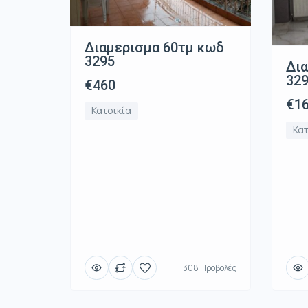
Διαμερισμα 60τμ κωδ
3295
Δια
32
€460
€16
Κατοικία
Κατ
308 Προβολές