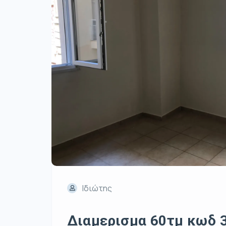
Ιδιώτης
Διαμερισμα 60τμ κωδ 