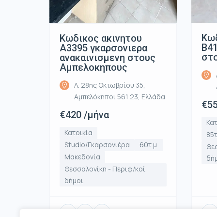
Κωδ
Κωδικος ακινητου
Β41
Α3395 γκαρσονιερα
στ
ανακαινισμενη στους
Αμπελοκηπους
Λ. 28ης Οκτωβρίου 35,
Αμπελόκηποι 561 23, Ελλάδα
€55
€420 /μήνα
Κατ
Κατοικία
85τ
Studio/Γκαρσονιέρα
60τ.μ.
Θεσ
Μακεδονία
δή
Θεσσαλονίκη - Περιφ/κοί
δήμοι
136 Προβολές