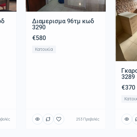
ωδ
Διαμερισμα 96τμ κωδ
3290
€580
Κατοικία
Γκαρ
3289
€370
Κατοι
βολές
253 Προβολές