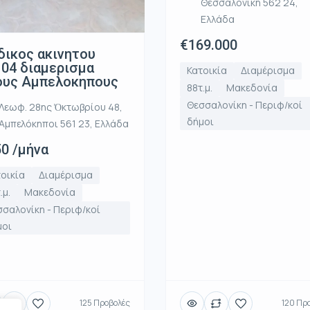
Θεσσαλονίκη 562 24,
Ελλάδα
€169.000
ικος ακινητου
04 διαμερισμα
Κατοικία
Διαμέρισμα
ους Αμπελοκηπους
88τ.μ.
Μακεδονία
Θεσσαλονίκη - Περιφ/κοί
Λεωφ. 28ης Ὀκτωβρίου 48,
δήμοι
Αμπελόκηποι 561 23, Ελλάδα
0 /μήνα
οικία
Διαμέρισμα
.μ.
Μακεδονία
σαλονίκη - Περιφ/κοί
μοι
125 Προβολές
120 Πρ