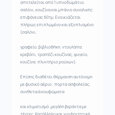
αποτελείται από 1 υπνοδωμάτιο,
σαλόνι, κουζίνα και μπάνιο συνολικής
επιφάνειας 60τμ. Ενοικιάζεται
πλήρως επιπλωμένο και εξοπλισμένο
(σαλόνι,
γραφείο, βιβλιοθήκη, ντουλάπα,
κρεβάτι, τραπέζι κουζίνας, ψυγείο,
κουζίνα ,πλυντήριο ρούχων).
Επίσης διαθέτει θέρμανση αυτόνομη
με φυσικό αέριο , πορτα ασφαλείας,
συνθετικά κουφώματα
και κλιματισμό ,μεγάλη βεράντα με
τέντες. Κατάλληλο και για φοιτητική