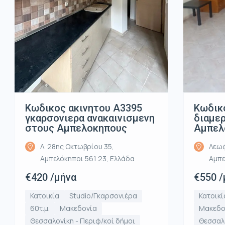
Κωδικ
Κωδικος ακινητου Α3395
διαμε
γκαρσονιερα ανακαινισμενη
Αμπελ
στους Αμπελοκηπους
Λεωφ
Λ. 28ης Οκτωβρίου 35,
Αμπε
Αμπελόκηποι 561 23, Ελλάδα
€550 /
€420 /μήνα
Κατοικί
Κατοικία
Studio/Γκαρσονιέρα
Μακεδο
60τ.μ.
Μακεδονία
Θεσσαλο
Θεσσαλονίκη - Περιφ/κοί δήμοι