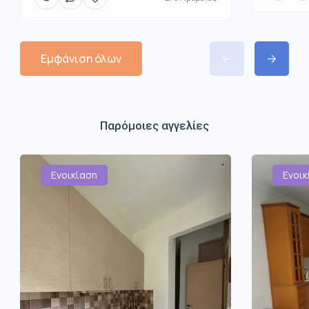
Εμφάνιση όλων
Παρόμοιες αγγελίες
Ενοικίαση
Ενοικ