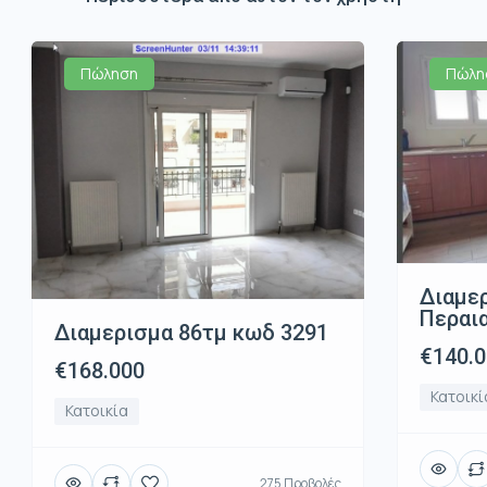
Πώληση
Πώλη
Διαμε
Περαι
Διαμερισμα 86τμ κωδ 3291
€140.
€168.000
Κατοικί
Κατοικία
275 Προβολές