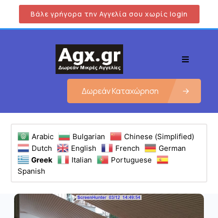
Βάλε γρήγορα την Αγγελία σου χωρίς login
Δωρεάν Καταχώρηση
Arabic
Bulgarian
Chinese (Simplified)
Dutch
English
French
German
Greek
Italian
Portuguese
Spanish