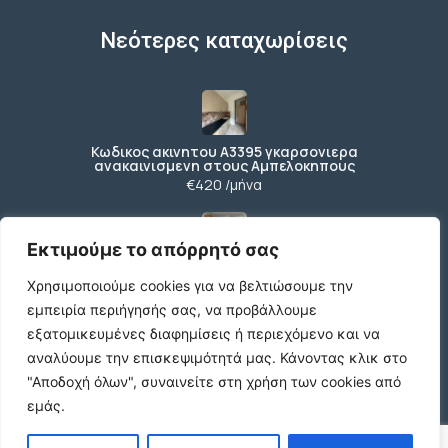
Νεότερες καταχωρίσεις
Κωδικος ακινητου Α3395 γκαρσονιερα
ανακαινισμενη στους Αμπελοκηπους
€420 /μήνα
Εκτιμούμε το απόρρητό σας
Κωδικος ακινητου Β4104 διαμερισμα στους
Χρησιμοποιούμε cookies για να βελτιώσουμε την
Αμπελοκηπους
€550 /μήνα
εμπειρία περιήγησής σας, να προβάλλουμε
εξατομικευμένες διαφημίσεις ή περιεχόμενο και να
αναλύουμε την επισκεψιμότητά μας.
Κάνοντας κλικ στο
"Αποδοχή όλων", συναινείτε στη χρήση των cookies από
Κωδικος ακινητου 21490 διαμερισμα στην
εμάς.
Ν.Πολιτεια Ευοσμου
€169.000