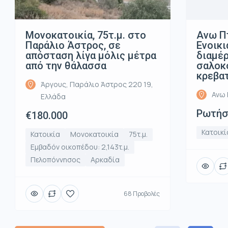
Μονοκατοικία, 75τ.μ. στο
Ανω Π
Παράλιο Άστρος, σε
Ενοικι
απόσταση λίγα μόλις μέτρα
διαμέρ
από την θάλασσα
σαλοκο
κρεβα
Άργους, Παράλιο Άστρος 220 19,
Ανω 
Ελλάδα
Ρωτήστ
€180.000
Κατοικί
Κατοικία
Μονοκατοικία
75τ.μ.
Εμβαδόν οικοπέδου: 2,143τ.μ.
Πελοπόννησος
Αρκαδία
68 Προβολές