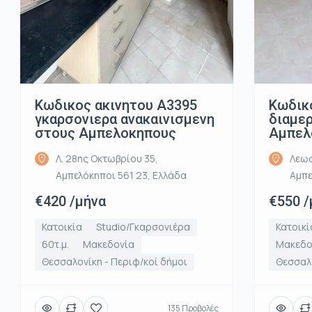
Κωδικ
Κωδικος ακινητου Α3395
διαμε
γκαρσονιερα ανακαινισμενη
Αμπελ
στους Αμπελοκηπους
Λεωφ
Λ. 28ης Οκτωβρίου 35,
Αμπε
Αμπελόκηποι 561 23, Ελλάδα
€550 /
€420 /μήνα
Κατοικί
Κατοικία
Studio/Γκαρσονιέρα
Μακεδο
60τ.μ.
Μακεδονία
Θεσσαλο
Θεσσαλονίκη - Περιφ/κοί δήμοι
135 Προβολές