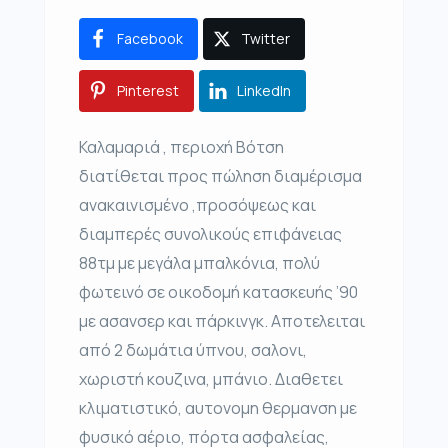
Facebook
Twitter
Pinterest
LinkedIn
Καλαμαριά , περιοχή Βότση
διατίθεται προς πώληση διαμέρισμα
ανακαινισμένο ,προσόψεως και
διαμπερές συνολικούς επιφάνειας
88τμ με μεγάλα μπαλκόνια, πολύ
φωτεινό σε οικοδομή κατασκευής ’90
με ασανσερ και πάρκινγκ. Αποτελειται
από 2 δωμάτια ύπνου, σαλονι,
χωριστή κουζινα, μπάνιο. Διαθετει
κλιματιστικό, αυτονομη θερμανση με
φυσικό αέριο, πόρτα ασφαλείας,