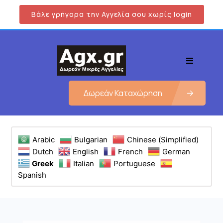
Βάλε γρήγορα την Αγγελία σου χωρίς login
Δωρεάν Καταχώρηση
Arabic
Bulgarian
Chinese (Simplified)
Dutch
English
French
German
Greek
Italian
Portuguese
Spanish
Εμφάνιση όλων