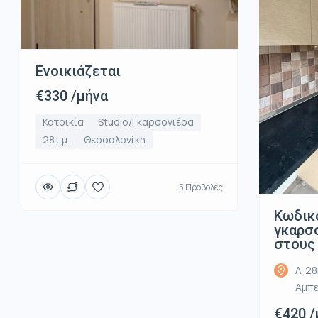
Ενοικιάζεται
€330 /μήνα
Κατοικία
Studio/Γκαρσονιέρα
28τ.μ.
Θεσσαλονίκη
5 Προβολές
Κωδικ
γκαρσο
στους
Λ. 2
Αμπε
€420 /