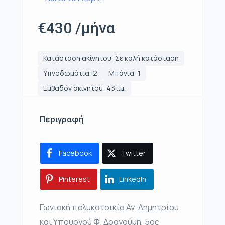
€430 /μήνα
Κατάσταση ακίνητου: Σε καλή κατάσταση
Υπνοδωμάτια: 2
Μπάνια: 1
Εμβαδόν ακινήτου: 43τ.μ.
Περιγραφή
Facebook
Twitter
Pinterest
LinkedIn
Γωνιακή πολυκατοικία Αγ. Δημητρίου
και Υπουργού Φ. Δραγούμη, 5ος