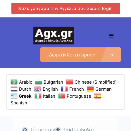
Βάλε γρήγορα την Αγγελία σου χωρίς login
Δωρεάν Καταχώρηση
Arabic
Bulgarian
Chinese (Simplified)
Dutch
English
French
German
Greek
Italian
Portuguese
Spanish
1 έτος πρίν
164 Προβολές