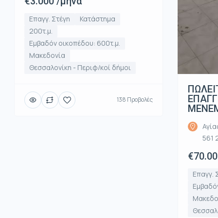
€3.000 /μήνα
Επαγγ. Στέγη
Κατάστημα
200τ.μ.
Εμβαδόν οικοπέδου: 600τ.μ.
Μακεδονία
Θεσσαλονίκη - Περιφ/κοί δήμοι
ΠΩΛΕΙ
ΕΠΑΓΓ
138 Προβολές
ΜΕΝΕΜ
Αγία
561 
€70.00
Επαγγ. 
Εμβαδόν
Μακεδο
Θεσσαλο