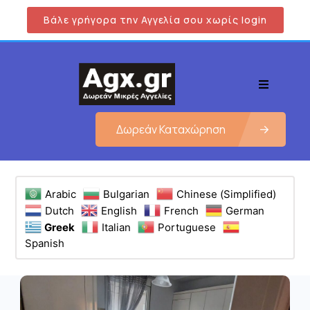
Βάλε γρήγορα την Αγγελία σου χωρίς login
Δωρεάν Καταχώρηση
Arabic
Bulgarian
Chinese (Simplified)
Dutch
English
French
German
Greek
Italian
Portuguese
Spanish