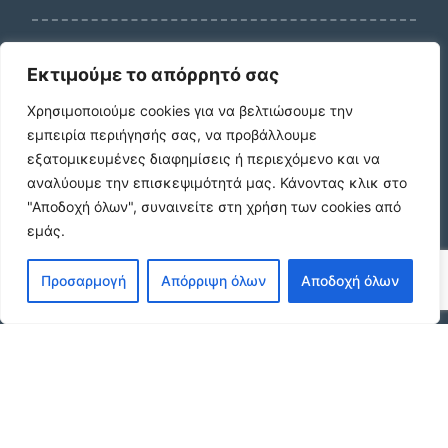
Εκτιμούμε το απόρρητό σας
Νεότερες καταχωρίσεις
Χρησιμοποιούμε cookies για να βελτιώσουμε την
εμπειρία περιήγησής σας, να προβάλλουμε
εξατομικευμένες διαφημίσεις ή περιεχόμενο και να
αναλύουμε την επισκεψιμότητά μας.
Κάνοντας κλικ στο
ΕΝΟΙΚΙΑΣΗ ΔΙΑΜΕΡΙΣΜΑΤΟΣ ΧΑΡΙΛΑΟΥ
"Αποδοχή όλων", συναινείτε στη χρήση των cookies από
ΘΕΣΣΑΛΟΝΙΚΗ
εμάς.
€600 /μήνα
Προσαρμογή
Απόρριψη όλων
Αποδοχή όλων
Ήσυχη Μονοκατοικία στο Γυμνό Ευβοίας |
Κοντά σε Θάλασσα & Βουνό
€52 /μήνα