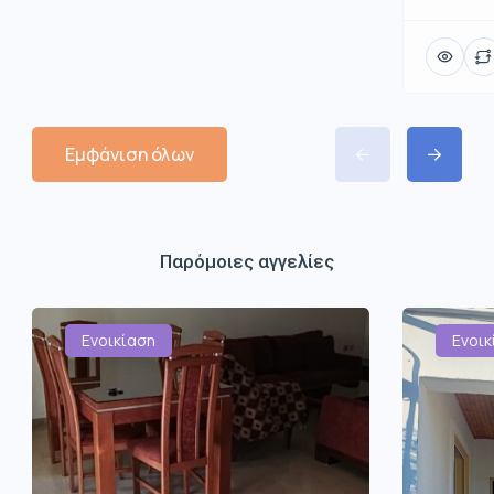
Εμφάνιση όλων
Παρόμοιες αγγελίες
Ενοικίαση
Ενοικ