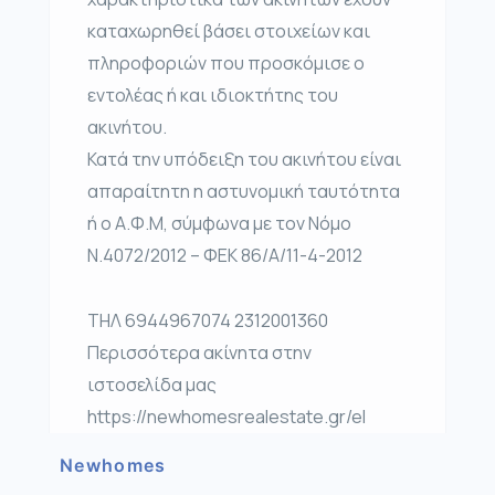
καταχωρηθεί βάσει στοιχείων και
πληροφοριών που προσκόμισε ο
εντολέας ή και ιδιοκτήτης του
ακινήτου.
Κατά την υπόδειξη του ακινήτου είναι
απαραίτητη η αστυνομική ταυτότητα
ή ο Α.Φ.Μ, σύμφωνα με τον Νόμο
Ν.4072/2012 – ΦΕΚ 86/Α/11-4-2012
ΤΗΛ 6944967074 2312001360
Περισσότερα ακίνητα στην
ιστοσελίδα μας
https://newhomesrealestate.gr/el
Newhomes