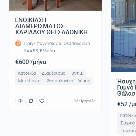
ΕΝΟΙΚΙΑΣΗ
ΔΙΑΜΕΡΙΣΜΑΤΟΣ
ΧΑΡΙΛΑΟΥ ΘΕΣΣΑΛΟΝΙΚΗ
Πριγκιποννήσων 6, Θεσσαλονίκη
544 53, Ελλάδα
€600 /μήνα
Κατοικία
Διαμέρισμα
85τ.μ.
Ήσυχη
Μακεδονία
Θεσσαλονίκη – Δήμος
Γυμνό 
Θάλασ
38 Προβολές
€52 /μ
Κατοικί
Στερεά
Τσακαί