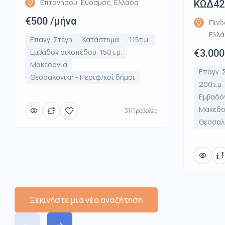
Επτανήσου, Εύοσμος, Ελλάδα
ΚΩΔ42
€500 /μήνα
Πινδ
Ελλ
Επαγγ. Στέγη
Κατάστημα
115τ.μ.
Εμβαδόν οικοπέδου: 150τ.μ.
€3.000
Μακεδονία
Επαγγ. 
Θεσσαλονίκη - Περιφ/κοί δήμοι
200τ.μ.
Εμβαδόν
Μακεδο
31 Προβολές
Θεσσαλο
Ξεκινήστε μια νέα αναζήτηση