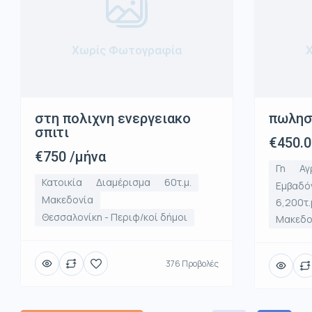
Χωρίς Φωτογραφία
στη πολιχνη ενεργειακο
πωλησ
σπιτι
€450.
€750 /μήνα
Γη
Αγ
Κατοικία
Διαμέρισμα
60τ.μ.
Εμβαδό
Μακεδονία
6,200τ.
Θεσσαλονίκη - Περιφ/κοί δήμοι
Μακεδο
376 Προβολές