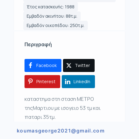
Έτος κατασκευής: 1988
Εμβαδόν ακινήτου: 88τ.μ.
Εμβαδόν οικοπέδου: 250τ.μ.
Περιγραφή
Facebook
Twitter
Pinterest
LinkedIn
καταστημα στη σταση ΜΕΤΡΟ
τηςΜαρτιου με ισογειο 53 τμ και
παταρι 35τμ.
koumasgeorge2021@gmail.com