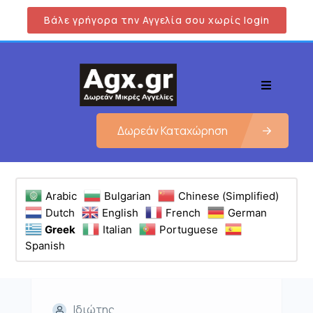
Βάλε γρήγορα την Αγγελία σου χωρίς login
Δωρεάν Καταχώρηση
Arabic
Bulgarian
Chinese (Simplified)
Dutch
English
French
German
Greek
Italian
Portuguese
Spanish
Ιδιώτης