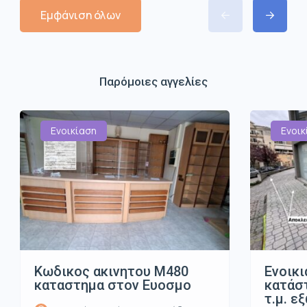
Εμφάνιση όλων
Παρόμοιες αγγελίες
Ενοικίαση
Ενοικ
Κωδικος ακινητου Μ480
Ενοικι
καταστημα στον Ευοσμο
κατάστ
τ.μ. ε