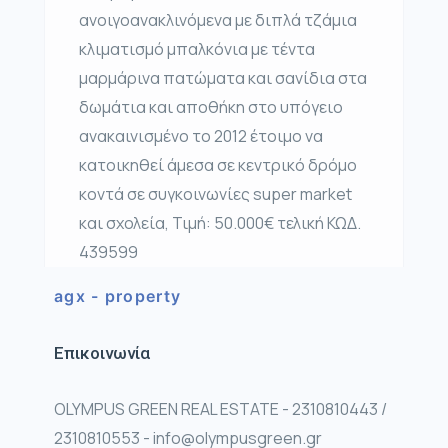
ανοιγοανακλινόμενα με διπλά τζάμια
κλιματισμό μπαλκόνια με τέντα
μαρμάρινα πατώματα και σανίδια στα
δωμάτια και αποθήκη στο υπόγειο
ανακαινισμένο το 2012 έτοιμο να
κατοικηθεί άμεσα σε κεντρικό δρόμο
κοντά σε συγκοινωνίες super market
και σχολεία, Τιμή: 50.000€ τελική ΚΩΔ.
439599
agx - property
Επικοινωνία
OLYMPUS GREEN REAL ESTATE - 2310810443 /
2310810553 - info@olympusgreen.gr