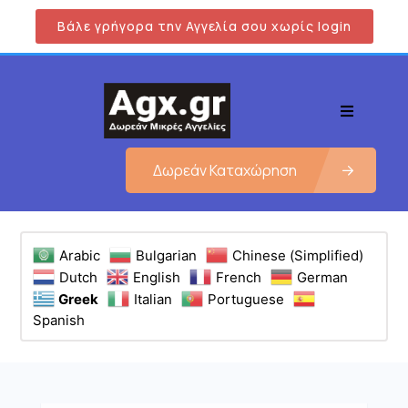
Βάλε γρήγορα την Αγγελία σου χωρίς login
Δωρεάν Καταχώρηση
Arabic
Bulgarian
Chinese (Simplified)
Dutch
English
French
German
Greek
Italian
Portuguese
Spanish
Εμφάνιση όλων