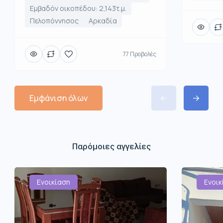
Εμβαδόν οικοπέδου: 2,143τ.μ.
Πελοπόννησος
Αρκαδία
77 Προβολές
Εμφάνιση όλων
Παρόμοιες αγγελίες
Ενοικίαση
Ενοικ