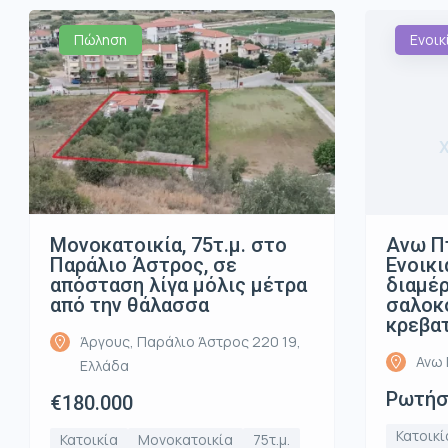
Πώληση
Ενοικ
Μονοκατοικία, 75τ.μ. στο
Ανω Π
Παράλιο Άστρος, σε
Ενοικι
απόσταση λίγα μόλις μέτρα
διαμέρ
από την θάλασσα
σαλοκο
κρεβα
Άργους, Παράλιο Άστρος 220 19,
Ανω 
Ελλάδα
Ρωτήστ
€180.000
Κατοικί
Κατοικία
Μονοκατοικία
75τ.μ.