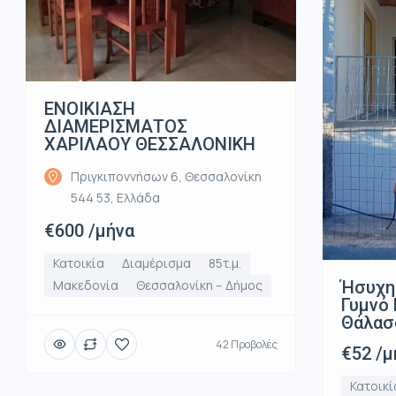
ΕΝΟΙΚΙΑΣΗ
ΔΙΑΜΕΡΙΣΜΑΤΟΣ
ΧΑΡΙΛΑΟΥ ΘΕΣΣΑΛΟΝΙΚΗ
Πριγκιποννήσων 6, Θεσσαλονίκη
544 53, Ελλάδα
€600 /μήνα
Κατοικία
Διαμέρισμα
85τ.μ.
Ήσυχη
Μακεδονία
Θεσσαλονίκη – Δήμος
Γυμνό 
Θάλασ
42 Προβολές
€52 /μ
Κατοικί