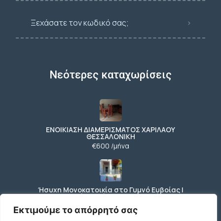
Ξεχάσατε τον κωδικό σας;
Νεότερες καταχωρίσεις
ΕΝΟΙΚΙΑΣΗ ΔΙΑΜΕΡΙΣΜΑΤΟΣ ΧΑΡΙΛΑΟΥ
ΘΕΣΣΑΛΟΝΙΚΗ
€600 /μήνα
Ήσυχη Μονοκατοικία στο Γυμνό Ευβοίας |
Κοντά σε Θάλασσα & Βουνό
€52 /μήνα
Εκτιμούμε το απόρρητό σας