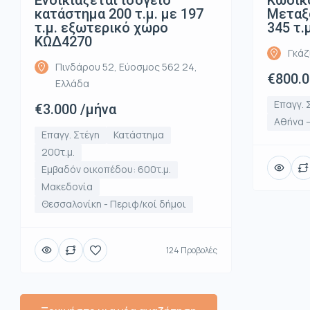
Ενοικιάζεται ισόγειο
Κωδικό
κατάστημα 200 τ.μ. με 197
Μεταξο
τ.μ. εξωτερικό χώρο
345 τ.
ΚΩΔ4270
Γκάζ
Πινδάρου 52, Εύοσμος 562 24,
€800.
Ελλάδα
Επαγγ. 
€3.000 /μήνα
Αθήνα –
Επαγγ. Στέγη
Κατάστημα
200τ.μ.
Εμβαδόν οικοπέδου: 600τ.μ.
Μακεδονία
Θεσσαλονίκη - Περιφ/κοί δήμοι
124 Προβολές