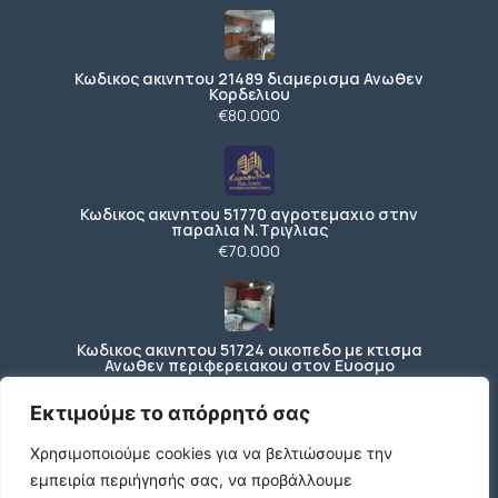
Κωδικος ακινητου 21489 διαμερισμα Ανωθεν
Κορδελιου
€80.000
Κωδικος ακινητου 51770 αγροτεμαχιο στην
παραλια Ν.Τριγλιας
€70.000
Κωδικος ακινητου 51724 οικοπεδο με κτισμα
Ανωθεν περιφερειακου στον Ευοσμο
€150.000
Εκτιμούμε το απόρρητό σας
Χρησιμοποιούμε cookies για να βελτιώσουμε την
εμπειρία περιήγησής σας, να προβάλλουμε
Ενοικιάζεται ισόγειο κατάστημα 200 τ.μ. με