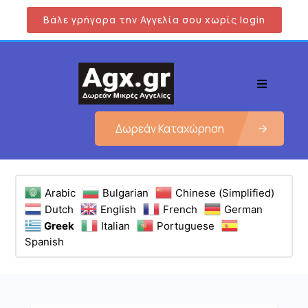
Βάλε γρήγορα την Αγγελία σου χωρίς login
Δωρεάν Καταχώρηση
Arabic
Bulgarian
Chinese (Simplified)
Dutch
English
French
German
Greek
Italian
Portuguese
Spanish
Εμφάνιση όλων