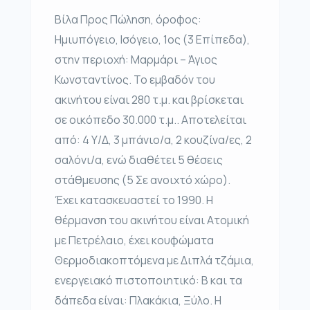
Βίλα Προς Πώληση, όροφος:
Ημιυπόγειο, Ισόγειο, 1ος (3 Επίπεδα),
στην περιοχή: Μαρμάρι – Άγιος
Κωνσταντίνος. Το εμβαδόν του
ακινήτου είναι 280 τ.μ. και βρίσκεται
σε οικόπεδο 30.000 τ.μ.. Αποτελείται
από: 4 Υ/Δ, 3 μπάνιο/α, 2 κουζίνα/ες, 2
σαλόνι/α, ενώ διαθέτει 5 θέσεις
στάθμευσης (5 Σε ανοιχτό χώρο).
Έχει κατασκευαστεί το 1990. Η
θέρμανση του ακινήτου είναι Ατομική
με Πετρέλαιο, έχει κουφώματα
Θερμοδιακοπτόμενα με Διπλά τζάμια,
ενεργειακό πιστοποιητικό: Β και τα
δάπεδα είναι: Πλακάκια, Ξύλο. Η