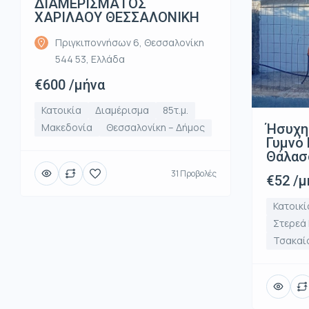
ΔΙΑΜΕΡΙΣΜΑΤΟΣ
ΧΑΡΙΛΑΟΥ ΘΕΣΣΑΛΟΝΙΚΗ
Πριγκιποννήσων 6, Θεσσαλονίκη
544 53, Ελλάδα
€600 /μήνα
Κατοικία
Διαμέρισμα
85τ.μ.
Ήσυχη
Μακεδονία
Θεσσαλονίκη – Δήμος
Γυμνό 
Θάλασ
31 Προβολές
€52 /μ
Κατοικί
Στερεά
Τσακαί