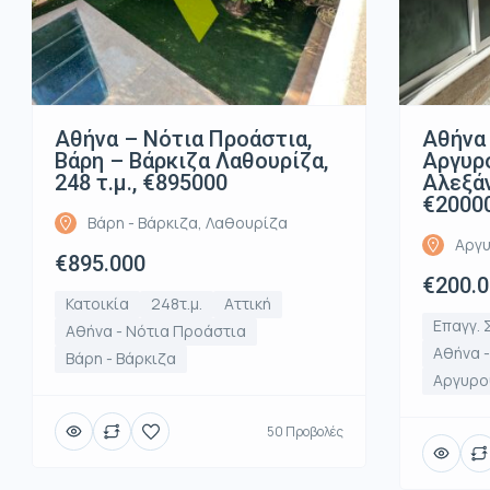
Αθήνα – Νότια Προάστια,
Αθήνα 
Βάρη – Βάρκιζα Λαθουρίζα,
Αργυρ
248 τ.μ., €895000
Αλεξάν
€2000
Βάρη - Βάρκιζα, Λαθουρίζα
Αργυ
€895.000
€200.
Κατοικία
248τ.μ.
Αττική
Επαγγ. 
Αθήνα - Νότια Προάστια
Αθήνα 
Βάρη - Βάρκιζα
Αργυρο
50 Προβολές