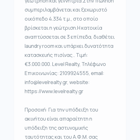
γεώτρηση και γεννήτρια.Στην πώληση
συμπεριλαμβάνεται και ξεχωριστό
οικόπεδο 4.334 τ.μ., στο οποίο
βρίσκεται η γεώτριση.Η κατοικία
αναπτύσσεται σε 3 επίπεδα, διαθέτει
laundry room και υπάρχει δυνατότητα
κατασκευής πισίνας.. Τιμή:
€3.000.000. Level Realty, Τηλέφωνο
Επικοινωνίας: 2109924555, email:
info@levelrealty.gr, website:
https://www.levelrealty.gr
Προσοχή: Για την υπόδειξη του
ακινήτου είναι απαραίτητη η
υπόδειξη της αστυνομικής
ταυτότητας και του Α.Φ.Μ. σας