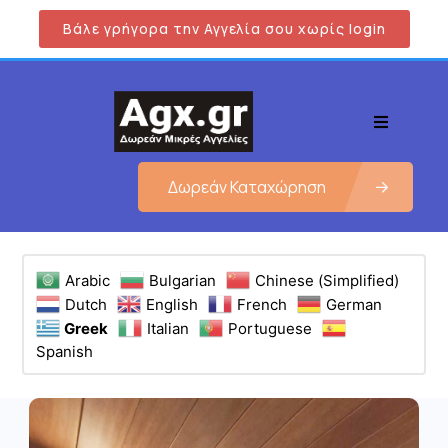
Βάλε γρήγορα την Αγγελία σου χωρίς login
Δωρεάν Καταχώρηση
Arabic
Bulgarian
Chinese (Simplified)
Dutch
English
French
German
Greek
Italian
Portuguese
Spanish