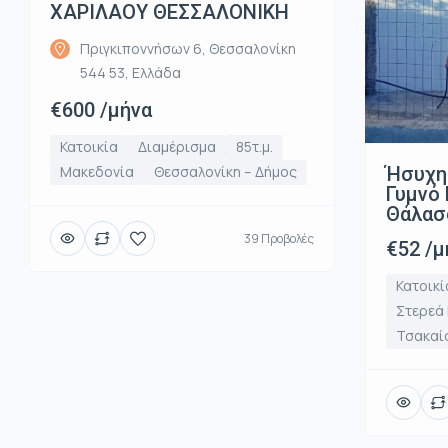
ΧΑΡΙΛΑΟΥ ΘΕΣΣΑΛΟΝΙΚΗ
Πριγκιποννήσων 6, Θεσσαλονίκη
544 53, Ελλάδα
€600 /μήνα
Κατοικία
Διαμέρισμα
85τ.μ.
Ήσυχη
Μακεδονία
Θεσσαλονίκη – Δήμος
Γυμνό 
Θάλασ
39 Προβολές
€52 /μ
Κατοικί
Στερεά
Τσακαί