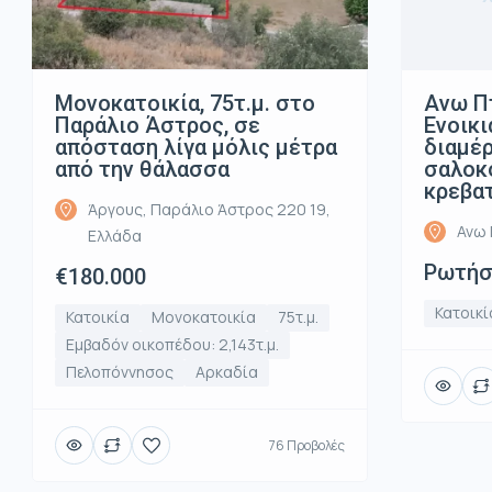
Μονοκατοικία, 75τ.μ. στο
Ανω Π
Παράλιο Άστρος, σε
Ενοικι
απόσταση λίγα μόλις μέτρα
διαμέρ
από την θάλασσα
σαλοκο
κρεβα
Άργους, Παράλιο Άστρος 220 19,
Ανω 
Ελλάδα
Ρωτήστ
€180.000
Κατοικί
Κατοικία
Μονοκατοικία
75τ.μ.
Εμβαδόν οικοπέδου: 2,143τ.μ.
Πελοπόννησος
Αρκαδία
76 Προβολές