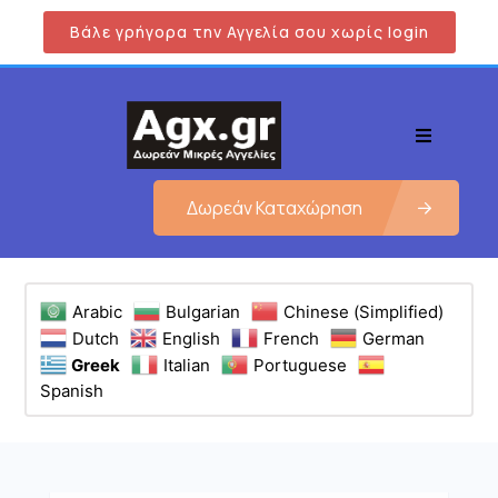
Βάλε γρήγορα την Αγγελία σου χωρίς login
Δωρεάν Καταχώρηση
Arabic
Bulgarian
Chinese (Simplified)
Dutch
English
French
German
Greek
Italian
Portuguese
Spanish
Εμφάνιση όλων