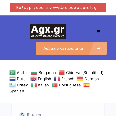
Βάλε γρήγορα την Αγγελία σου χωρίς login
Δωρεάν Καταχώρηση
Arabic
Bulgarian
Chinese (Simplified)
Dutch
English
French
German
Greek
Italian
Portuguese
Spanish
Ιδιώτης