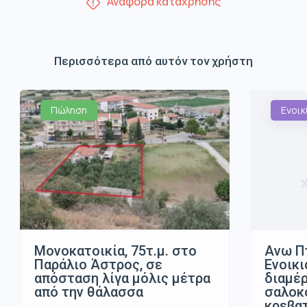
Αναφορά κατάχρησης
Περισσότερα από αυτόν τον χρήστη
Πώληση
Ενοικ
Μονοκατοικία, 75τ.μ. στο
Ανω Π
Παράλιο Άστρος, σε
Ενοικι
απόσταση λίγα μόλις μέτρα
διαμέρ
από την θάλασσα
σαλοκο
κρεβα