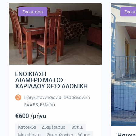
Ενοικίαση
Ενοικ
ΕΝΟΙΚΙΑΣΗ
ΔΙΑΜΕΡΙΣΜΑΤΟΣ
ΧΑΡΙΛΑΟΥ ΘΕΣΣΑΛΟΝΙΚΗ
Πριγκιποννήσων 6, Θεσσαλονίκη
544 53, Ελλάδα
€600 /μήνα
Κατοικία
Διαμέρισμα
85τ.μ.
Ήσυχη
Μακεδονία
Θεσσαλονίκη – Δήμος