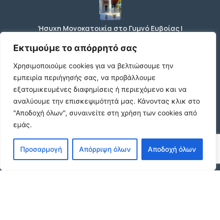
Ήσυχη Μονοκατοικία στο Γυμνό Ευβοίας |
Κοντά σε Θάλασσα & Βουνό
€52 /μήνα
Εκτιμούμε το απόρρητό σας
Χρησιμοποιούμε cookies για να βελτιώσουμε την
εμπειρία περιήγησής σας, να προβάλλουμε
ΕΝΟΙΚΙΑΣΗ ΔΙΑΜΕΡΙΣΜΑΤΟΣ ΧΑΡΙΛΑΟΥ
εξατομικευμένες διαφημίσεις ή περιεχόμενο και να
ΘΕΣΣΑΛΟΝΙΚΗ
αναλύουμε την επισκεψιμότητά μας.
Κάνοντας κλικ στο
€600 /μήνα
"Αποδοχή όλων", συναινείτε στη χρήση των cookies από
εμάς.
Κωδικος ακινητου Μ480 καταστημα στον
Προσαρμογή
Απόρριψη όλων
Αποδοχή όλων
Ευοσμο
€500 /μήνα
© 2026 agx.gr. All rights reserved.