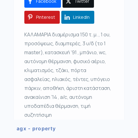
Facebook
Twitter
Pinterest
LinkedIn
ΚΑΛΑΜΑΡΙΑ διαμέρισμα 150 τ. μ. , 1 ου,
προσόψεως, διαμπερές, 3 υ/δ (το 1
master), κατασκευή ’91 , μπάνιο, wc,
αυτόνομη θέρμανση, φυσικό αέριο,
κλιματισμός, τζάκι, πόρτα
ασφαλείας, ηλιακός, τέντες, υπόγειο
πάρκιν, αποθήκη, άριστη κατάσταση,
ανακαίνιση ’14 , a/c, αυτόνομη
υποδαπέδια θέρμανση, τιμή
συζητήσιμη
agx - property