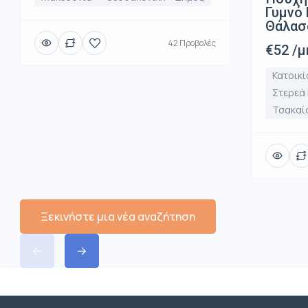
Γυμνό 
Θάλασ
42 Προβολές
€52 /μ
Κατοικί
Στερεά
Τσακαί
Ξεκινήστε μια νέα αναζήτηση