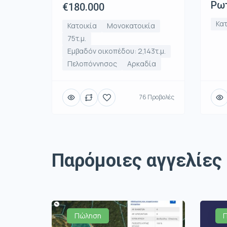
Ρωτ
€180.000
Κατ
Κατοικία
Μονοκατοικία
75τ.μ.
Εμβαδόν οικοπέδου: 2,143τ.μ.
Πελοπόννησος
Αρκαδία
76 Προβολές
Παρόμοιες αγγελίες
Πώληση