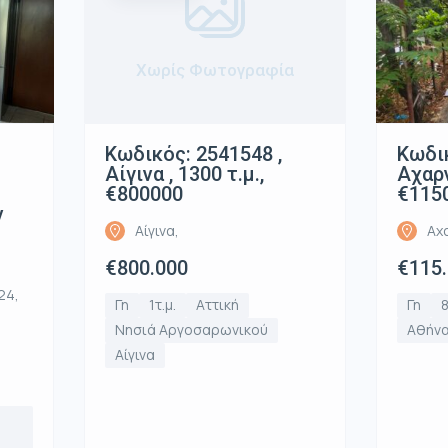
Χωρίς Φωτογραφία
Κωδικ
Κωδικός: 2541548 ,
Αχαρν
Αίγινα , 1300 τ.μ.,
€115
€800000
ν
Αχ
Αίγινα,
€115
€800.000
24,
Γη
8
Γη
1τ.μ.
Αττική
Αθήνα
Νησιά Αργοσαρωνικού
Αίγινα