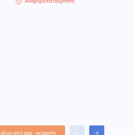
Αναφορά κατάχρησης
όλων από agx - property