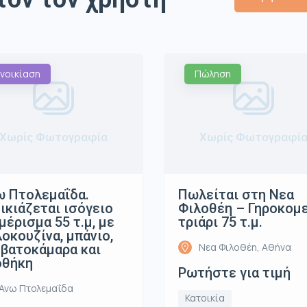
νοικίαση
Πώληση
Χωρίς Φωτογραφία
Χωρίς Φωτογραφί
 Πτολεμαΐδα.
Πωλείται στη Νεα
ικιάζεται ισόγειο
Φιλοθέη – Γηροκομ
μέρισμα 55 τ.μ, με
τριάρι 75 τ.μ.
οκουζίνα, μπάνιο,
Νεα Φιλοθέη, Αθήνα
βατοκάμαρα και
οθήκη
Ρωτήστε για τιμή
Ανω Πτολεμαΐδα
Κατοικία