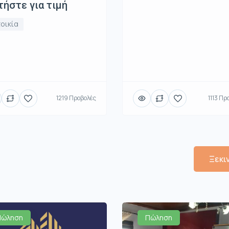
ήστε για τιμή
οικία
1219 Προβολές
1113 Πρ
Ξεκι
Πώληση
Πώληση