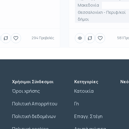
Μακεδονία
Θεσσαλονίκη - Περιφ/κοί
δήμοι
294 Προβολές
581 Πρ
Χρήσιμοι Σύνδεσμοι
Κατηγορίες
Νεό
Όροι χρήσης
Κατοικία
Πολιτική Απορρήτου
Γη
Πολιτική δεδομένων
Επαγγ. Στέγη
Πολιτική cookies
Λοιπά ακίνητα