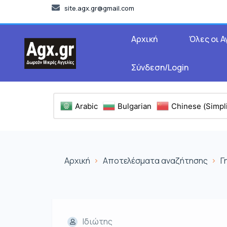
site.agx.gr@gmail.com
Αρχική
Όλες οι Α
Σύνδεση/Login
Arabic
Bulgarian
Chinese (Simpli
Αρχική
Αποτελέσματα αναζήτησης
Γ
Ιδιώτης