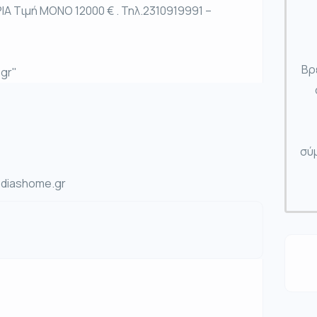
ΙΑ Τιμή ΜΟΝΟ 12000 € . Τηλ.2310919991 –
Βρ
.gr"
σύμ
@diashome.gr