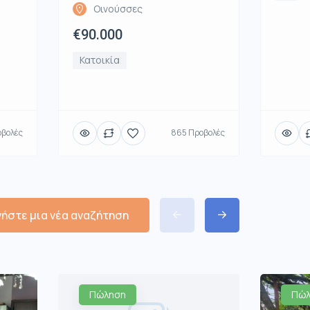
Οινούσσες
€90.000
Κατοικία
οβολές
865 Προβολές
νήστε μια νέα αναζήτηση
Πώληση
Πώλ