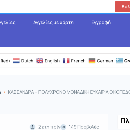
Βάλ
γγελίες
Αγγελίες με χάρτη
Εγγραφή
fied)
Dutch
English
French
German
Gr
η
ΚΑΣΣΑΝΔΡΑ – ΠΟΛΥΧΡΟΝΟ ΜΟΝΑΔΙΚΗ ΕΥΚΑΙΡΙΑ ΟΙΚΟΠΕΔ
Πλ
2 έτη πρίν
149 Προβολές