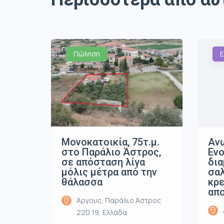
Πώληση
Ε
Μονοκατοικία, 75τ.μ.
Ανω
στο Παράλιο Άστρος,
Ενο
σε απόσταση λίγα
δια
μόλις μέτρα από την
σαλ
θάλασσα
κρε
απ
Άργους, Παράλιο Άστρος
220 19, Ελλάδα