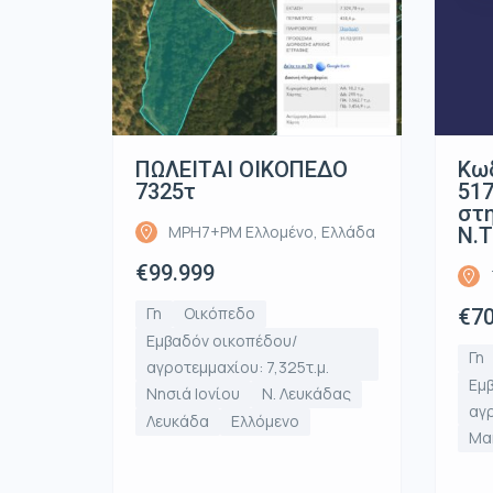
ΠΩΛΕΙΤΑΙ ΟΙΚΟΠΕΔΟ
Κωδ
7325τ
517
στη
MPH7+PM Ελλομένο, Ελλάδα
Ν.Τ
€99.999
Γη
Οικόπεδο
€70
Εμβαδόν οικοπέδου/
Γη
αγροτεμμαχίου: 7,325τ.μ.
Εμ
Νησιά Ιονίου
Ν. Λευκάδας
αγρ
Λευκάδα
Ελλόμενο
Μα