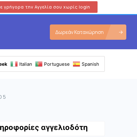
ε γρήγορα την Αγγελία σου χωρίς login
Δωρεάν Καταχώρηση
eek
Italian
Portuguese
Spanish
Ο 5
Εμφάνιση όλων των φωτογραφιών
ηροφορίες αγγελιοδότη