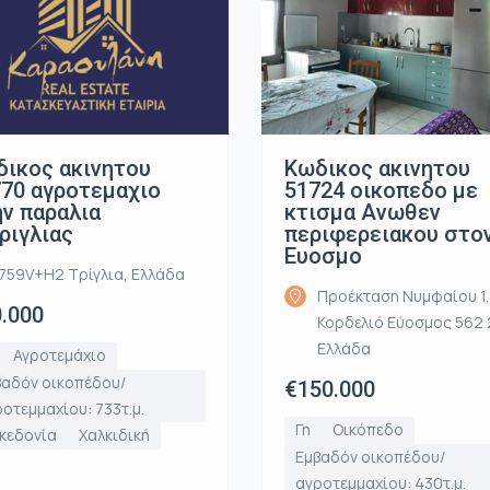
ικος ακινητου
Κωδικος ακινητου
70 αγροτεμαχιο
51724 οικοπεδο με
ν παραλια
κτισμα Ανωθεν
ριγλιας
περιφερειακου στο
Ευοσμο
759V+H2 Τρίγλια, Ελλάδα
Προέκταση Νυμφαίου 1,
.000
Κορδελιό Εύοσμος 562 
Ελλάδα
Αγροτεμάχιο
βαδόν οικοπέδου/
€150.000
οτεμμαχίου: 733τ.μ.
Γη
Οικόπεδο
κεδονία
Χαλκιδική
Εμβαδόν οικοπέδου/
αγροτεμμαχίου: 430τ.μ.