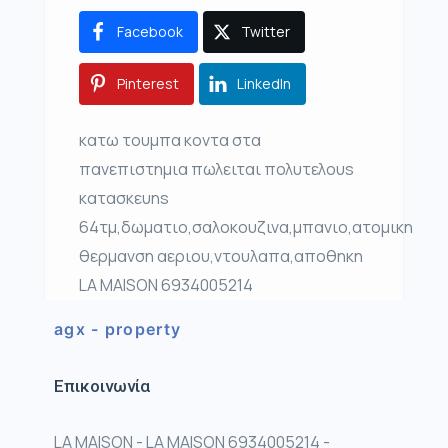
Facebook
Twitter
Pinterest
LinkedIn
κατω τουμπα κοντα στα
πανεπιστημια πωλειται πολυτελουs
κατασκευηs
64τμ,δωματιο,σαλοκουζινα,μπανιο,ατομικη
θερμανση αεριου,ντουλαπα,αποθηκη
LA MAISON 6934005214
agx - property
Επικοινωνία
LA MAISON - LA MAISON 6934005214 -