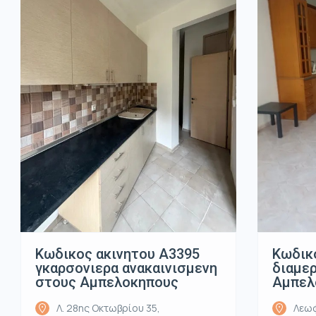
Κωδικ
Κωδικος ακινητου Α3395
διαμε
γκαρσονιερα ανακαινισμενη
Αμπελ
στους Αμπελοκηπους
Λεωφ
Λ. 28ης Οκτωβρίου 35,