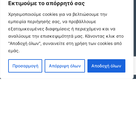
Εκτιμούμε το απόρρητό σας
Κωδικος ακινητου Β4104 διαμερισμα στους
Χρησιμοποιούμε cookies για να βελτιώσουμε την
Αμπελοκηπους
€550 /μήνα
εμπειρία περιήγησής σας, να προβάλλουμε
εξατομικευμένες διαφημίσεις ή περιεχόμενο και να
αναλύουμε την επισκεψιμότητά μας.
Κάνοντας κλικ στο
"Αποδοχή όλων", συναινείτε στη χρήση των cookies από
Κωδικος ακινητου 21490 διαμερισμα στην
εμάς.
Ν.Πολιτεια Ευοσμου
€169.000
Προσαρμογή
Απόρριψη όλων
Αποδοχή όλων
Κωδικος ακινητου 21489 διαμερισμα Ανωθεν
Κορδελιου
€80.000
© 2026 agx.gr. All rights reserved.