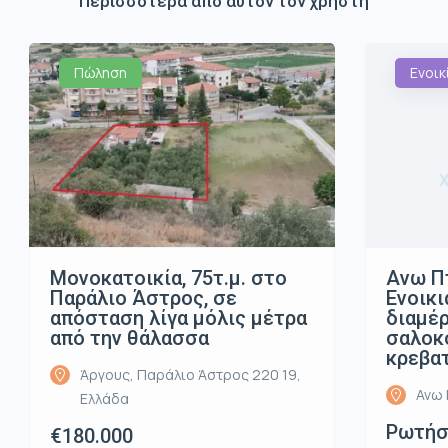
Περισσότερα από αυτόν τον χρήστη
Πώληση
Ενοικ
Μονοκατοικία, 75τ.μ. στο
Ανω Π
Παράλιο Άστρος, σε
Ενοικι
απόσταση λίγα μόλις μέτρα
διαμέρ
από την θάλασσα
σαλοκο
κρεβα
Άργους, Παράλιο Άστρος 220 19,
Ανω 
Ελλάδα
Ρωτήστ
€180.000