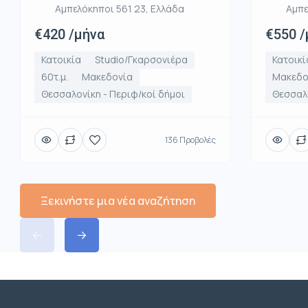
Αμπε
Αμπελόκηποι 561 23, Ελλάδα
€550 /
€420 /μήνα
Κατοικί
Κατοικία
Studio/Γκαρσονιέρα
Μακεδο
60τ.μ.
Μακεδονία
Θεσσαλο
Θεσσαλονίκη - Περιφ/κοί δήμοι
136 Προβολές
Ξεκινήστε μια νέα αναζήτηση