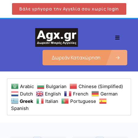
Βάλε γρήγορα την Αγγελία σου χωρίς login
Δωρεάν Καταχώρηση
Arabic
Bulgarian
Chinese (Simplified)
Dutch
English
French
German
Greek
Italian
Portuguese
Spanish