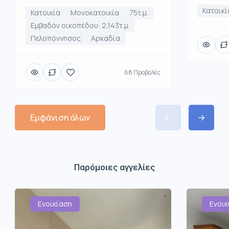
Κατοικί
Κατοικία
Μονοκατοικία
75τ.μ.
Εμβαδόν οικοπέδου: 2,143τ.μ.
Πελοπόννησος
Αρκαδία
68 Προβολές
Εμφάνιση όλων
Παρόμοιες αγγελίες
Ενοικίαση
Ενοικ